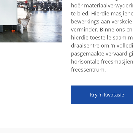
hoër materiaalverwyderi
te bied. Hierdie masjiene
bewerkings aan verskeie 
verminder. Binne ons c
hierdie toestelle saam m
draaisentre om 'n volledi
pasgemaakte vervaardigi
aring
horisontale freesmasjien
freessentrum.
Kry 'n Kwotasie