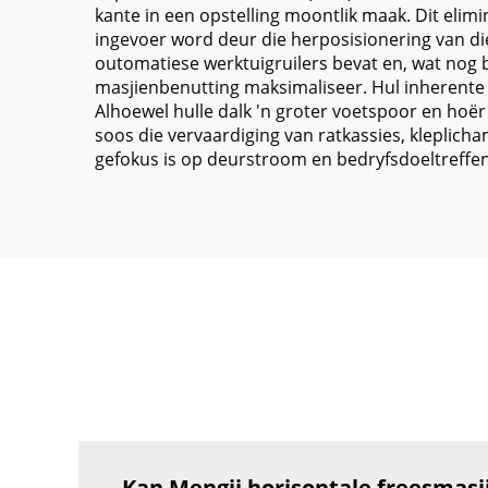
kante in een opstelling moontlik maak. Dit eli
ingevoer word deur die herposisionering van di
outomatiese werktuigruilers bevat en, wat nog be
masjienbenutting maksimaliseer. Hul inherente 
Alhoewel hulle dalk 'n groter voetspoor en hoër
soos die vervaardiging van ratkassies, kleplicha
gefokus is op deurstroom en bedryfsdoeltreffe
Kan Mengji horisontale freesmasj