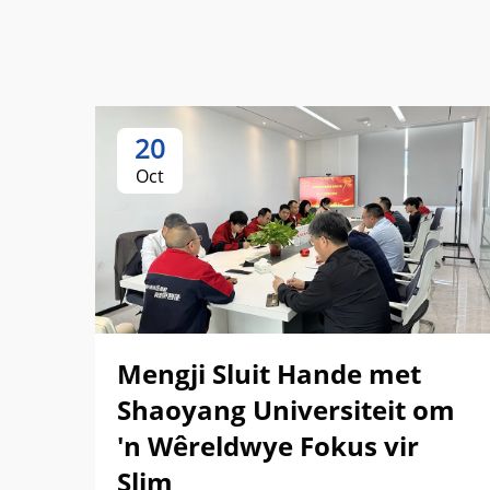
20
Oct
Mengji Sluit Hande met
Shaoyang Universiteit om
'n Wêreldwye Fokus vir
Slim