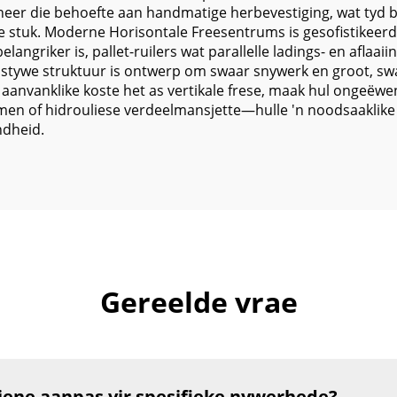
mineer die behoefte aan handmatige herbevestiging, wat tyd
e stuk. Moderne Horisontale Freesentrums is gesofistikeerde
langriker is, pallet-ruilers wat parallelle ladings- en aflaa
stywe struktuur is ontwerp om swaar snywerk en groot, swaa
 aanvanklike koste het as vertikale frese, maak hul ongeëw
men of hidrouliese verdeelmansjette—hulle 'n noodsaaklike b
ndheid.
Gereelde vrae
iene aanpas vir spesifieke nywerhede?