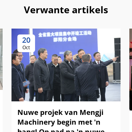
Verwante artikels
20
Oct
Nuwe projek van Mengji
Machinery begin met 'n
bang! Op pad na 'n nuwe