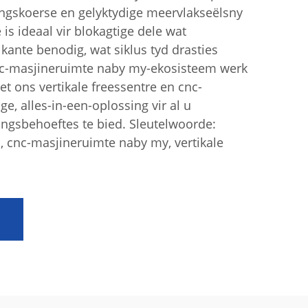
ngskoerse en gelyktydige meervlakseëlsny
 is ideaal vir blokagtige dele wat
kante benodig, wat siklus tyd drasties
nc-masjineruimte naby my-ekosisteem werk
et ons vertikale freessentre en cnc-
ge, alles-in-een-oplossing vir al u
ngsbehoeftes te bied. Sleutelwoorde:
, cnc-masjineruimte naby my, vertikale