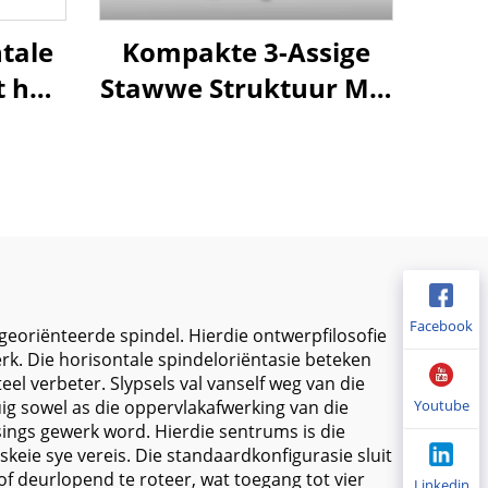
tale
Kompakte 3-Assige
t hoë
Stawwe Struktuur MT-
 en
750 Hoë Presisie
e
Werskikking Sentrum
swaar
Siemens/GSK Beheer
k en
700/500/330mm X/Y/Z
Vertikaal Nuwe BT30
Facebook
georiënteerde spindel. Hierdie ontwerpfilosofie
rk. Die horisontale spindeloriëntasie beteken
el verbeter. Slypsels val vanself weg van die
ig sowel as die oppervlakafwerking van die
Youtube
sings gewerk word. Hierdie sentrums is die
eie sye vereis. Die standaardkonfigurasie sluit
of deurlopend te roteer, wat toegang tot vier
Linkedin