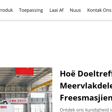
Produk
Toepassing
Laai Af
Nuus
Kontak Ons
Hoë Doeltref
Meervlakdele
ale Freesnede Sentrum
oertuig
Horisontale Freesnede
Vliegtuig Vervaardigin
rdigingsbedryf
Sentrum
Freesmasjie
Ontdek ons kundigheid i