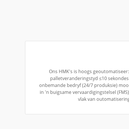
Ons HMK's is hoogs geoutomatiseer: u
palletveranderingstyd ≤10 sekondes) 
onbemande bedryf (24/7 produksie) moont
in 'n buigsame vervaardigingstelsel (FMS
vlak van outomatiserin