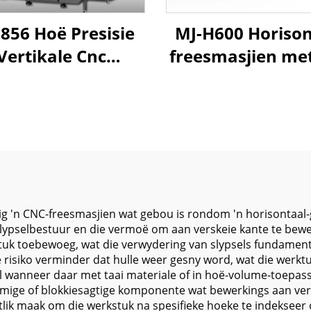
856 Hoë Presisie
MJ-H600 Horison
Vertikale Cnc
freesmasjien me
kikking Sentrum
wringkrag spil
Stewige Struktuur
outomaties
r Laslynbaan en
veranderder vir 
Outomatiese
metaal freeswer
edskapveranderder
verwerking
ig 'n CNC-freesmasjien wat gebou is rondom 'n horisontaal-
slypselbestuur en die vermoë om aan verskeie kante te bewe
stuk toebewoeg, wat die verwydering van slypsels fundamente
risiko verminder dat hulle weer gesny word, wat die werktu
eel wanneer daar met taai materiale of in hoë-volume-toepas
rmige of blokkiesagtige komponente wat bewerkings aan versk
ntlik maak om die werkstuk na spesifieke hoeke te indekseer 