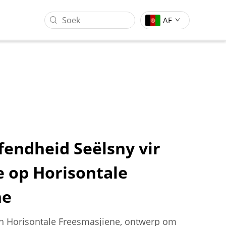
AF
fendheid Seëlsny vir
 op Horisontale
g
Gantrie Werksentrum
Vormstempeling Industrie
ne
n Horisontale Freesmasjiene, ontwerp om