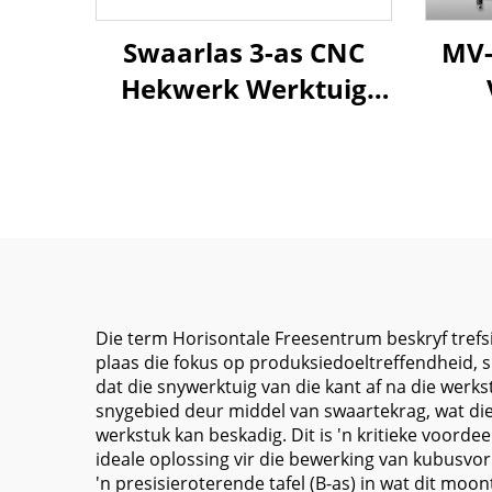
Swaarlas 3-as CNC
MV-
Hekwerk Werktuig
ME-3223 X3200 Y2200
Wers
Z1000 BT-50 Vier
Met 
Lynleiers op Z-as
Swaa
Gere
Die term Horisontale Freesentrum beskryf trefs
plaas die fokus op produksiedoeltreffendheid, 
dat die snywerktuig van die kant af na die werk
snygebied deur middel van swaartekrag, wat die 
werkstuk kan beskadig. Dit is 'n kritieke voord
ideale oplossing vir die bewerking van kubusvo
'n presisieroterende tafel (B-as) in wat dit moo