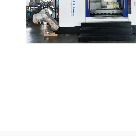
Mediese Toerusting Industrie
Windh