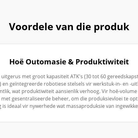
Voordele van die produk
Hoë Outomasie & Produktiwiteit
itgerus met groot kapasiteit ATK's (30 tot 60 gereedskapst
en geïntegreerde robotiese stelsels vir werkstuk-in- en -u
lik, wat produktiwiteit aansienlik verhoog. Vir hoë-volume
) met gesentraliseerde beheer, om die produksievloei te opti
g is ideaal vir nywerhede wat massaproduksie van ingewikk