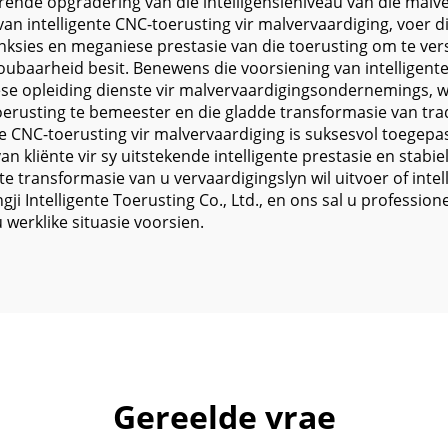
ende opgradering van die intelligensieniveau van die malv
van intelligente CNC-toerusting vir malvervaardiging, voer d
unksies en meganiese prestasie van die toerusting om te vers
roubaarheid besit. Benewens die voorsiening van intelligent
ese opleiding dienste vir malvervaardigingsondernemings, wa
rusting te bemeester en die gladde transformasie van tradi
e CNC-toerusting vir malvervaardiging is suksesvol toegepas
an kliënte vir sy uitstekende intelligente prestasie en stabie
te transformasie van u vervaardigingslyn wil uitvoer of inte
Intelligente Toerusting Co., Ltd., en ons sal u professione
werklike situasie voorsien.
Gereelde vrae