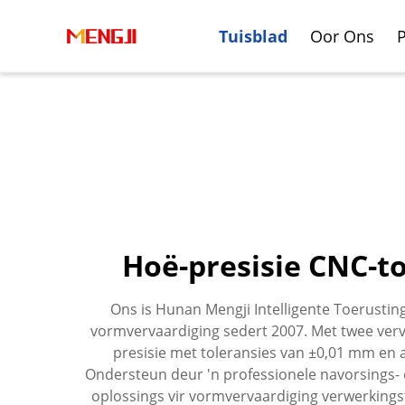
Tuisblad
Oor Ons
Hoë-presisie CNC-t
Boring-En Fresaer
Halweprooi Vervaardiging
Vertik
Motorv
Ons is Hunan Mengji Intelligente Toerustin
Werksentrum
Vervaa
vormvervaardiging sedert 2007. Met twee ver
presisie met toleransies van ±0,01 mm en 
Ondersteun deur 'n professionele navorsings- 
oplossings vir vormvervaardiging verwerkingst