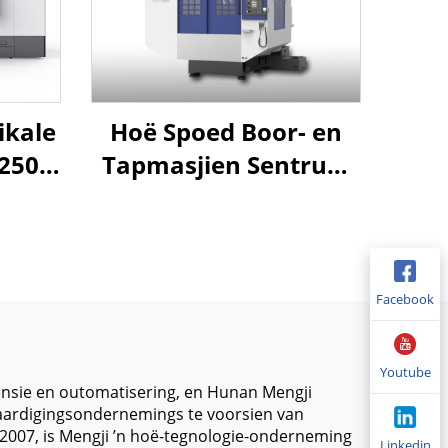
ikale
Hoë Spoed Boor- en
2500
Tapmasjien Sentrum
MT-700 met Stewige
g
Struktuur en Presisie
tuur
Lineêre Sponse vir 3c
il en
Paaie Verwerking
Facebook
Weg
Youtube
igensie en outomatisering, en Hunan Mengji
rvaardigingsondernemings te voorsien van
n 2007, is Mengji ’n hoë-tegnologie-onderneming
Linkedin