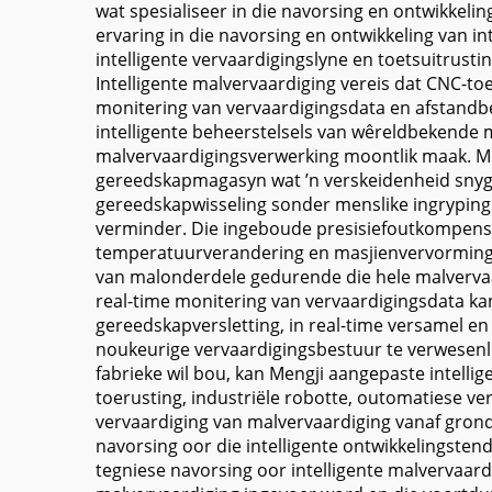
wat spesialiseer in die navorsing en ontwikkel
ervaring in die navorsing en ontwikkeling van i
intelligente vervaardigingslyne en toetsuitrusti
Intelligente malvervaardiging vereis dat CNC-t
monitering van vervaardigingsdata en afstandb
intelligente beheerstelsels van wêreldbekende 
malvervaardigingsverwerking moontlik maak. Men
gereedskapmagasyn wat ’n verskeidenheid snyg
gereedskapwisseling sonder menslike ingryping 
verminder. Die ingeboude presisiefoutkompensas
temperatuurverandering en masjienvervorming 
van malonderdele gedurende die hele malvervaar
real-time monitering van vervaardigingsdata ka
gereedskapversletting, in real-time versamel 
noukeurige vervaardigingsbestuur te verwesenli
fabrieke wil bou, kan Mengji aangepaste intellig
toerusting, industriële robotte, outomatiese v
vervaardiging van malvervaardiging vanaf grond
navorsing oor die intelligente ontwikkelingste
tegniese navorsing oor intelligente malvervaar