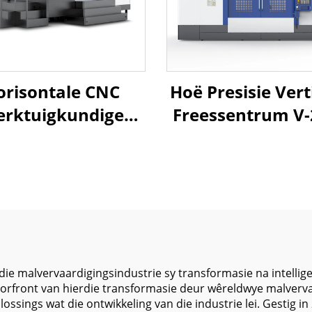
orisontale CNC
Hoë Presisie Vert
rktuigkundige
Freessentrum V-
ntrum MJ-1814A
Met Groot
root Werktafel
Wegbewegin
2000*900mm
Swaarlas Struk
subishi M80B vir
Direkte Aandryfsp
Staal & Yster
Rigiede Boks 
Komponente
Vervaardiging
el die malvervaardigingsindustrie sy transformasie na intell
e voorfront van hierdie transformasie deur wêreldwye malve
ossings wat die ontwikkeling van die industrie lei. Gestig i