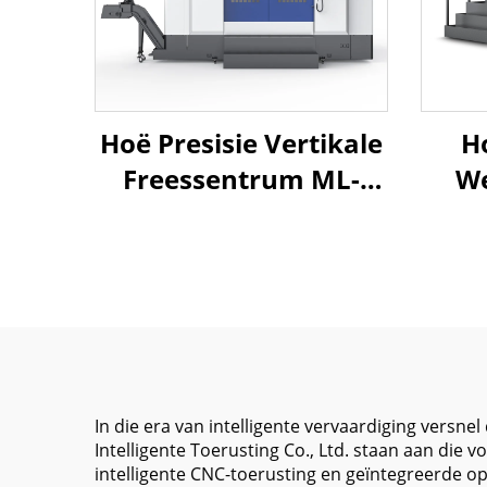
Hoë Presisie Vertikale
H
Freessentrum ML-
We
1380 Met Groot Weg
Se
Stywe Boks Weg
G
Struktuur Direkte
Aandrywing Spindel
Mit
In die era van intelligente vervaardiging versn
Intelligente Toerusting Co., Ltd. staan aan di
intelligente CNC-toerusting en geïntegreerde opl