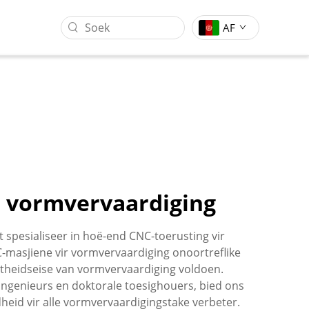
AF
r vormvervaardiging
g
Gantrie Werksentrum
Vormstempeling Industrie
 spesialiseer in hoë-end CNC-toerusting vir
masjiene vir vormvervaardiging onoortreflike
atheidseise van vormvervaardiging voldoen.
ingenieurs en doktorale toesighouers, bied ons
heid vir alle vormvervaardigingstake verbeter.