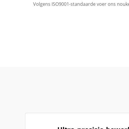
Volgens ISO9001-standaarde voer ons nouke
Mediese Toerusting Industrie
Windh