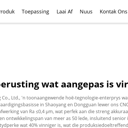
Produk
Toepassing
Laai Af
Nuus
Kontak Ons
oerusting wat aangepas is vi
ale Freesnede Sentrum
oertuig
Horisontale Freesnede
Vliegtuig Vervaardigin
g Co., Ltd., 'n toonaangewende hoë-tegnologie-enterprys wat
rdigingsbedryf
Sentrum
vaardigingsbasisse in Shaoyang en Dongguan lewer ons CNC-
afwerking van Ra ≤0,4 µm, wat perfek aan die streng akkura
en ontwikkelingspan van meer as 50 lede, insluitend senior 
ydperke wat 40% vinniger is, wat die produksiedoeltreffend