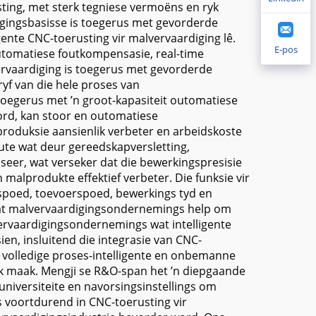
sting, met sterk tegniese vermoëns en ryk
digingsbasisse is toegerus met gevorderde
igente CNC-toerusting vir malvervaardiging lê.
E-pos
outomatiese foutkompensasie, real-time
ervaardiging is toegerus met gevorderde
yf van die hele proses van
toegerus met ’n groot-kapasiteit outomatiese
rd, kan stoor en outomatiese
produksie aansienlik verbeter en arbeidskoste
ute wat deur gereedskapversletting,
er, wat verseker dat die bewerkingspresisie
alprodukte effektief verbeter. Die funksie vir
lspoed, toevoerspoed, bewerkings tyd en
wat malvervaardigingsondernemings help om
vervaardigingsondernemings wat intelligente
ien, insluitend die integrasie van CNC-
e volledige proses-intelligente en onbemanne
ik maak. Mengji se R&O-span het ’n diepgaande
niversiteite en navorsingsinstellings om
s voortdurend in CNC-toerusting vir