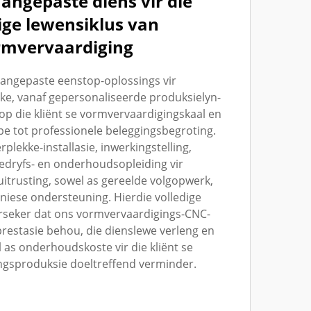
angepaste diens vir die
ige lewensiklus van
rmvervaardiging
aangepaste eenstop-oplossings vir
ke, vanaf gepersonaliseerde produksielyn-
p die kliënt se vormvervaardigingskaal en
 tot professionele beleggingsbegroting.
plekke-installasie, inwerkingstelling,
edryfs- en onderhoudsopleiding vir
itrusting, sowel as gereelde volgopwerk,
iese ondersteuning. Hierdie volledige
erseker dat ons vormvervaardigings-CNC-
prestasie behou, die dienslewe verleng en
 as onderhoudskoste vir die kliënt se
gsproduksie doeltreffend verminder.