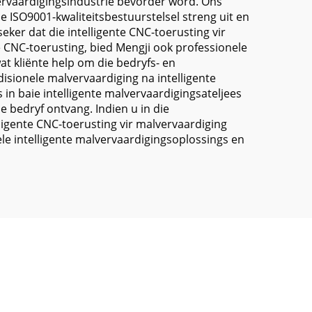
ervaardigingsindustrie bevorder word. Ons
ie ISO9001-kwaliteitsbestuurstelsel streng uit en
eker dat die intelligente CNC-toerusting vir
e CNC-toerusting, bied Mengji ook professionele
t kliënte help om die bedryfs- en
sionele malvervaardiging na intelligente
 in baie intelligente malvervaardigingsateljees
le bedryf ontvang. Indien u in die
lligente CNC-toerusting vir malvervaardiging
le intelligente malvervaardigingsoplossings en