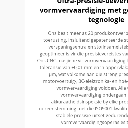
Ultra-presisie-bewer
vormvervaardiging met g
tegnologie
Ons besit meer as 20 produkontwerp
toerusting, insluitend gepatenteerde st
verspaningsentra en stofinsamelstels
geoptimeer is vir die presisievereistes v
Ons CNC-masjiene vir vormvervaardiging b
toleransie van ±0,01 mm en 'n oppervlak
µm, wat volkome aan die streng pres
motorvoertuig-, 3C-elektronika- en hoë-
vormvervaardiging voldoen. Alle t
vormvervaardiging ondergaan 
akkuraatheidsinspeksie by elke prod
ooreenstemming met die ISO9001-kwalite
stabiele presisie-uitset geduren
vormvervaardigingsoperasies t