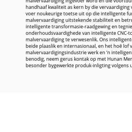
malvervaardiging ingevoer word en die voortdur
handhaaf kwaliteit as kern by die vervaardiging 
voer noukeurige toetse uit op die intelligente f
malvervaardiging uitstekende stabiliteit en bet
intelligente transformasie-raadgewing en tegni
onderhoudsvaardighede van intelligente CNC-toe
malvervaardiging te verwesenlik. Ons intelligent
beide plaaslik en internasionaal, en het hoë lof v
malvervaardigingsindustrie werk en ’n intelligen
benodig, neem gerus kontak op met Hunan Mengji 
besonder bygewerkte produk-inligting volgens u 