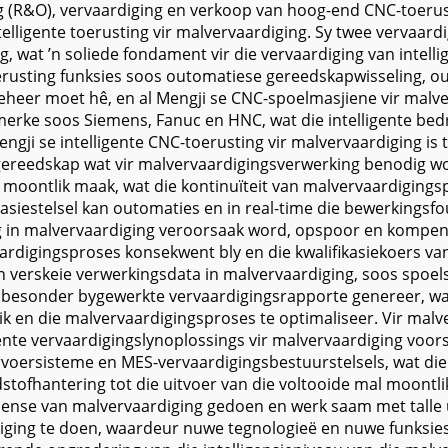
ing (R&O), vervaardiging en verkoop van hoog-end CNC-toeru
ntelligente toerusting vir malvervaardiging. Sy twee vervaar
ng, wat ’n soliede fondament vir die vervaardiging van intell
oerusting funksies soos outomatiese gereedskapwisseling, 
eheer moet hê, en al Mengji se CNC-spoelmasjiene vir malv
merke soos Siemens, Fanuc en HNC, wat die intelligente bedr
gji se intelligente CNC-toerusting vir malvervaardiging is 
ereedskap wat vir malvervaardigingsverwerking benodig wo
moontlik maak, wat die kontinuïteit van malvervaardigings
iestelsel kan outomaties en in real-time die bewerkingsfo
in malvervaardiging veroorsaak word, opspoor en kompense
digingsproses konsekwent bly en die kwalifikasiekoers van m
n verskeie verwerkingsdata in malvervaardiging, soos spoe
en besonder bygewerkte vervaardigingsrapporte genereer, 
k en die malvervaardigingsproses te optimaliseer. Vir mal
ente vervaardigingslynoplossings vir malvervaardiging voors
ervoersisteme en MES-vervaardigingsbestuurstelsels, wat di
stofhantering tot die uitvoer van die voltooide mal moontl
ndense van malvervaardiging gedoen en werk saam met talle u
diging te doen, waardeur nuwe tegnologieë en nuwe funksie