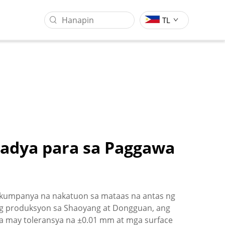
TL
sadya para sa Paggawa
Sentro Ng Pagsasangkot Ng
Industriya Ng Pagproseso Ng
Gantry
Molds
g kumpanya na nakatuon sa mataas na antas ng
g produksyon sa Shaoyang at Dongguan, ang
a may toleransya na ±0.01 mm at mga surface