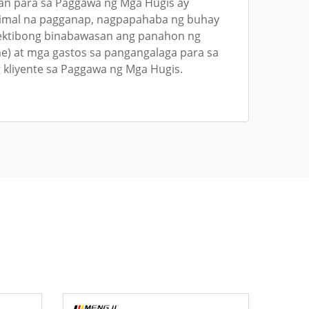
an para sa Paggawa ng Mga Hugis ay
timal na pagganap, nagpapahaba ng buhay
pektibong binabawasan ang panahon ng
e) at mga gastos sa pangangalaga para sa
kliyente sa Paggawa ng Mga Hugis.