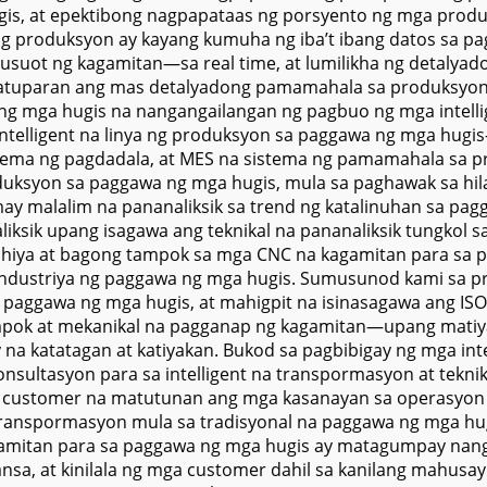
gis, at epektibong nagpapataas ng porsyento ng mga prod
g produksyon ay kayang kumuha ng iba’t ibang datos sa pa
susuot ng kagamitan—sa real time, at lumilikha ng detalya
tuparan ang mas detalyadong pamamahala sa produksyon 
g mga hugis na nangangailangan ng pagbuo ng mga intellig
ntelligent na linya ng produksyon sa paggawa ng mga hugi
sistema ng pagdadala, at MES na sistema ng pamamahala s
oduksyon sa paggawa ng mga hugis, mula sa paghawak sa hi
ay malalim na pananaliksik sa trend ng katalinuhan sa pag
liksik upang isagawa ang teknikal na pananaliksik tungkol
lohiya at bagong tampok sa mga CNC na kagamitan para sa 
 industriya ng paggawa ng mga hugis. Sumusunod kami sa pr
a paggawa ng mga hugis, at mahigpit na isinasagawa ang 
ampok at mekanikal na pagganap ng kagamitan—upang matiya
a katatagan at katiyakan. Bukod sa pagbibigay ng mga inte
konsultasyon para sa intelligent na transpormasyon at tek
ustomer na matutunan ang mga kasanayan sa operasyon at 
ranspormasyon mula sa tradisyonal na paggawa ng mga hug
agamitan para sa paggawa ng mga hugis ay matagumpay nang
nsa, at kinilala ng mga customer dahil sa kanilang mahusa