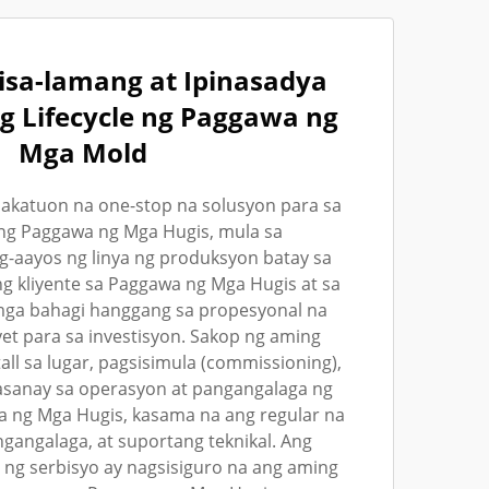
Iisa-lamang at Ipinasadya
g Lifecycle ng Paggawa ng
Mga Mold
akatuon na one-stop na solusyon para sa
ng Paggawa ng Mga Hugis, mula sa
g-aayos ng linya ng produksyon batay sa
g kliyente sa Paggawa ng Mga Hugis at sa
mga bahagi hanggang sa propesyonal na
et para sa investisyon. Sakop ng aming
all sa lugar, pagsisimula (commissioning),
asanay sa operasyon at pangangalaga ng
 ng Mga Hugis, kasama na ang regular na
gangalaga, at suportang teknikal. Ang
 ng serbisyo ay nagsisiguro na ang aming