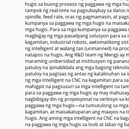
hugis sa buong proseso ng paggawa ng mga hu
tampok ng real-time na pagsubaybay sa datos n
spindle, feed rate, oras ng pagmamasin, at pag
kumpanya sa paggawa ng mga hugis na maisaka
mga hugis. Para sa mga kumpanya sa paggawa n
magbigay ng mga pasadyang solusyon para sa i
kagamitan, industrial robots, awtomatikong 
ng intelligent at walang tao (unmanned) na pr
natapos na hugis. Ang R&D team ng Mengji ay m
maraming unibersidad at institusyon ng panana
patuloy na ipinakikilala ang mga bagong tekno
patuloy na pagtaas ng antas ng katalinuhan sa
ng mga intelligent na CNC na kagamitan para s
mahigpit na pagsusuri sa mga intelligent na t
para sa paggawa ng mga hugis ay may mahusay n
nagbibigay din ng propesyonal na serbisyo sa 
paggawa ng mga hugis—na tumutulong sa mga c
kagamitan, at maisakatuparan ang maayos na t
hugis. Ang aming mga intelligent na CNC na k
na paggawa ng mga hugis sa loob at labas ng ba