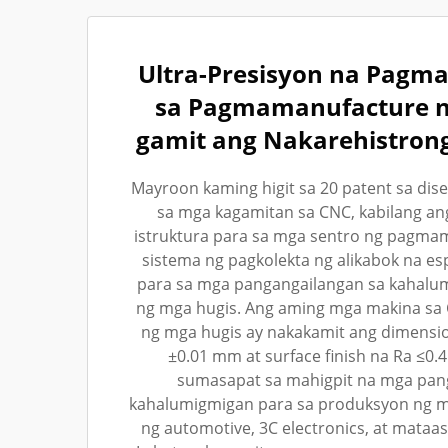
Ultra-Presisyon na Pagm
sa Pagmamanufacture 
gamit ang Nakarehistron
Mayroon kaming higit sa 20 patent sa dis
sa mga kagamitan sa CNC, kabilang a
istruktura para sa mga sentro ng pagmam
sistema ng pagkolekta ng alikabok na es
para sa mga pangangailangan sa kahalu
ng mga hugis. Ang aming mga makina sa
ng mga hugis ay nakakamit ang dimensio
±0.01 mm at surface finish na Ra ≤0.
sumasapat sa mahigpit na mga pan
kahalumigmigan para sa produksyon ng mg
ng automotive, 3C electronics, at mataa