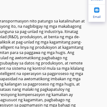
ay na
na Linear Rails para
sa 3c Pars na
Email
Pagproseso
ranspormasyon nito patungo sa katalinuhan at
asyong ito, na nagbibigay ng mga makabagong
guna sa pag-unlad ng industriya. Itinatag
nlad (R&D), produksyon, at benta ng mga de-
aliksik at pag-unlad ng mga kagamitang pang-
elligent na linya ng produksyon at kagamitang
mitan para sa paggawa ng mga hugis. Ang
tulad ng awtomatikong pagbabago ng
gsubaybay sa datos ng produksyon, at remote
nt na sistema ng kontrol mula sa mga kilalang
ntelligent na operasyon sa pagproseso ng mga
g kapasidad na awtomatikong imbakan ng mga
ng kailangan sa pagproseso ng mga hugis, at
ataas nang malaki ng pagkapatuloy ng
presisyong kompensasyon ng kamalian ay
pagsusuot ng kagamitan, pagbabago ng
resisyon sa pagmamasin ng mga bahagi ng