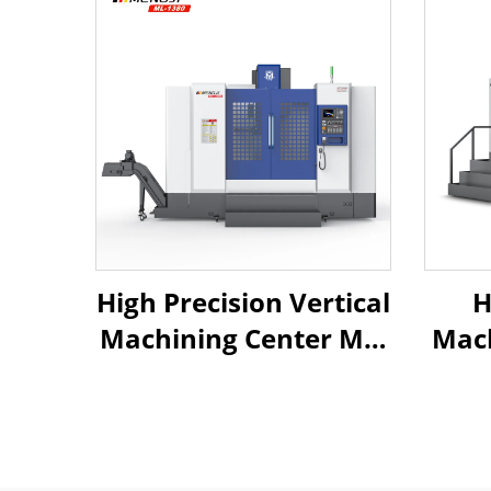
High Precision Vertical
H
Machining Center ML-
Mach
1380 Na May
18
Malaking Travel Rigid
Ta
Box Way na Istraktura
Mit
Direct Drive Spindle
St