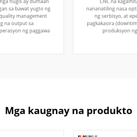
 mga hugis ay dumaan
CNC na kagamit
gan sa bawat yugto ng
nananatiling nasa op
 quality management
ng serbisyo, at e
g na output sa
pagkakasira (downtim
operasyon ng paggawa
produksyon ng 
Mga kaugnay na produkto