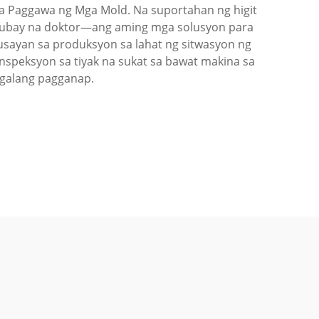
sa Paggawa ng Mga Mold. Na suportahan ng higit
nubay na doktor—ang aming mga solusyon para
sayan sa produksyon sa lahat ng sitwasyon ng
speksyon sa tiyak na sukat sa bawat makina sa
galang pagganap.