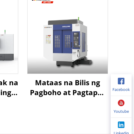
ak na
Mataas na Bilis ng
Facebook
ning
Pagboho at Pagtapos
asama
ng Sentro ng
avel
Pagproseso MT-700 na
Youtube
ktura
may Matibay na
e ng
Istraktura at Tumpak
Linkedin