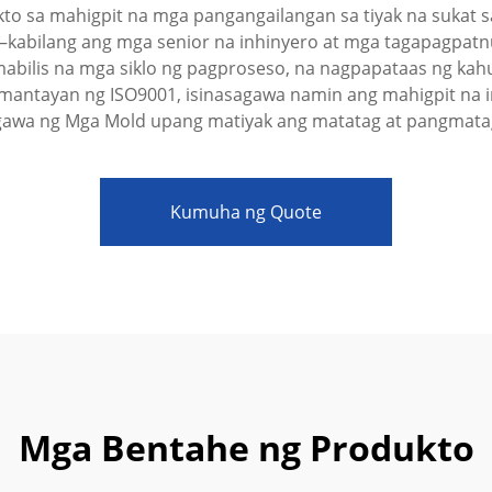
kto sa mahigpit na mga pangangailangan sa tiyak na sukat 
kabilang ang mga senior na inhinyero at mga tagapagpat
bilis na mga siklo ng pagproseso, na nagpapataas ng kahu
ntayan ng ISO9001, isinasagawa namin ang mahigpit na in
gawa ng Mga Mold upang matiyak ang matatag at pangmata
akay Ng Enerhiya Sa
Kumuha ng Quote
n
Mga Bentahe ng Produkto