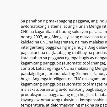
M
Sa panahon ng makabagong paggawa, ang indust
awtomatikong sistema, at ang Hunan Mengji Int
CNC na kagamitan at buong solusyon para sa m
noong 2007, ang Mengji ay isang mataas na tek
kalidad na CNC na kagamitan, na may malakas n
inteligenteng paggawa ng mga hugis. Ang dalaw
pagsusuri, na nagtatatag ng matibay na pundas
katalinuhan sa paggawa ng mga hugis ay nang
kagamitang panggupit (automatic tool change)
control. Lahat ng mga CNC na makina ng Mengji 
pandaigdigang brand tulad ng Siemens, Fanuc,
hugis. Ang mga intelligent na CNC na kagamit
kagamitang panggupit (automatic tool magazine
maisakatuparan ang awtomatikong pagbabago n
produksyon sa paggawa ng mga hugis at binaba
kayang awtomatikong tukuyin at kompensahin a
temperatura, at deformasyon ng makina sa pa