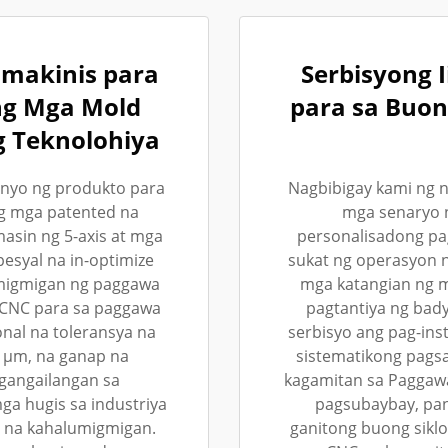
amakinis para
Serbisyong 
ng Mga Mold
para sa Buon
g Teknolohiya
enyo ng produkto para
Nagbibigay kami ng n
ng mga patented na
mga senaryo 
asin ng 5-axis at mga
personalisadong pa
pesyal na in-optimize
sukat ng operasyon n
migmigan ng paggawa
mga katangian ng 
 CNC para sa paggawa
pagtantiya ng bady
nal na toleransya na
serbisyo ang pag-inst
4 µm, na ganap na
sistematikong pags
gangailangan sa
kagamitan sa Paggawa
a hugis sa industriya
pagsubaybay, pan
s na kahalumigmigan.
ganitong buong siklo