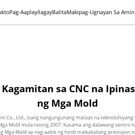
ukto
Pag-Aaplay
Ilagay
Balita
Makipag-Ugnayan Sa Amin
 Kagamitan sa CNC na Ipina
ng Mga Mold
o Ng Paghuhukay
riya Ng Paggawa Ng
Sentro Ng Paghuhukay
Paggawa Ng Eroplano
al
obilya
Horizontal
ent Co., Ltd., isang nangungunang mataas na teknolohiyan
Mga Mold mula noong 2007. Kasama ang dalawang sentro n
 Mga Mold ay nag-aalok ng hindi maikakailang presisyon n