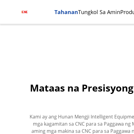
Tahanan
Tungkol Sa Amin
Prod
Mataas na Presisyong
Sentro Ng Pagsasangkot At
Paggawa Ng Semikonduktor
Sentr
Indust
Pagmimili
Vertik
Autom
Kami ay ang Hunan Mengji Intelligent Equipm
mga kagamitan sa CNC para sa Paggawa ng 
aming mga makina sa CNC para sa Paggawa ng