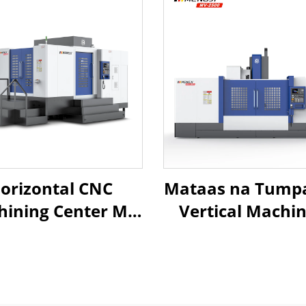
orizontal CNC
Mataas na Tump
ining Center MJ-
Vertical Machi
14A Large Work
Center V-2500 K
ble 2000*900mm
ang Malaking Tr
subishi M80B for
Mabigat na Istru
eel & Iron Parts
Direktang Driv