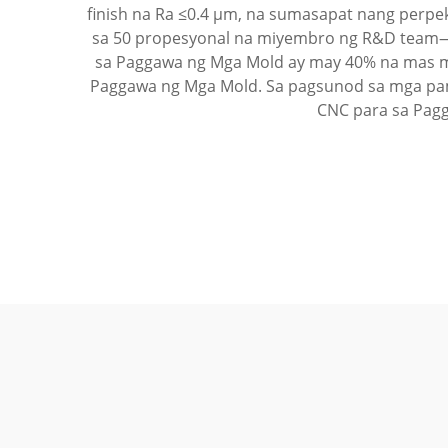
finish na Ra ≤0.4 µm, na sumasapat nang perpe
sa 50 propesyonal na miyembro ng R&D team—
sa Paggawa ng Mga Mold ay may 40% na mas ma
Paggawa ng Mga Mold. Sa pagsunod sa mga pama
CNC para sa Pag
Industriya Ng Kagamitan
Pagsas
Pangmedikal
Hangi