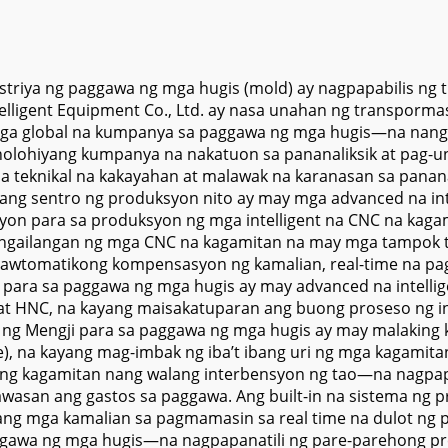
anufacturing
Spindle at Matib
Box Way
riya ng paggawa ng mga hugis (mold) ay nagpapabilis ng t
elligent Equipment Co., Ltd. ay nasa unahan ng transporm
ga global na kumpanya sa paggawa ng mga hugis—na nangun
nolohiyang kumpanya na nakatuon sa pananaliksik at pag-u
a teknikal na kakayahan at malawak na karanasan sa panan
ang sentro ng produksyon nito ay may mga advanced na int
yon para sa produksyon ng mga intelligent na CNC na kaga
angailangan ng mga CNC na kagamitan na may mga tampok 
, awtomatikong kompensasyon ng kamalian, real-time na pa
para sa paggawa ng mga hugis ay may advanced na intellige
 at HNC, na kayang maisakatuparan ang buong proseso ng i
an ng Mengji para sa paggawa ng mga hugis ay may malakin
), na kayang mag-imbak ng iba’t ibang uri ng mga kagamita
g kagamitan nang walang interbensyon ng tao—na nagpap
wasan ang gastos sa paggawa. Ang built-in na sistema ng 
ng mga kamalian sa pagmamasin sa real time na dulot ng 
ggawa ng mga hugis—na nagpapanatili ng pare-parehong p