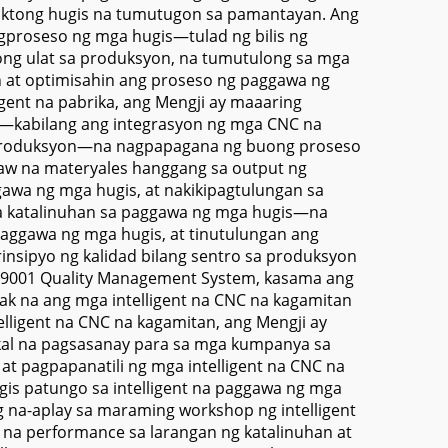
uktong hugis na tumutugon sa pamantayan. Ang
gproseso ng mga hugis—tulad ng bilis ng
dong ulat sa produksyon, na tumutulong sa mga
at optimisahin ang proseso ng paggawa ng
ent na pabrika, ang Mengji ay maaaring
s—kabilang ang integrasyon ng mga CNC na
a produksyon—na nagpapagana ng buong proseso
law na materyales hanggang sa output ng
gawa ng mga hugis, at nakikipagtulungan sa
 sa katalinuhan sa paggawa ng mga hugis—na
paggawa ng mga hugis, at tinutulungan ang
insipyo ng kalidad bilang sentro sa produksyon
ISO9001 Quality Management System, kasama ang
k na ang mga intelligent na CNC na kagamitan
lligent na CNC na kagamitan, ang Mengji ay
nikal na pagsasanay para sa mga kumpanya sa
pagpapanatili ng mga intelligent na CNC na
is patungo sa intelligent na paggawa ng mga
 na-aplay sa maraming workshop ng intelligent
y na performance sa larangan ng katalinuhan at