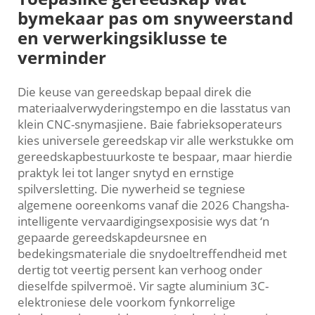
bymekaar pas om snyweerstand
en verwerkingsiklusse te
verminder
Die keuse van gereedskap bepaal direk die
materiaalverwyderingstempo en die lasstatus van
klein CNC-snymasjiene. Baie fabrieksoperateurs
kies universele gereedskap vir alle werkstukke om
gereedskapbestuurkoste te bespaar, maar hierdie
praktyk lei tot langer snytyd en ernstige
spilversletting. Die nywerheid se tegniese
algemene ooreenkoms vanaf die 2026 Changsha-
intelligente vervaardigingsexposisie wys dat ‘n
gepaarde gereedskapdeursnee en
bedekingsmateriale die snydoeltreffendheid met
dertig tot veertig persent kan verhoog onder
dieselfde spilvermoë. Vir sagte aluminium 3C-
elektroniese dele voorkom fynkorrelige