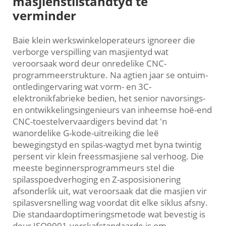
masjienstilstandtyd te
verminder
Baie klein werkswinkeloperateurs ignoreer die
verborge verspilling van masjientyd wat
veroorsaak word deur onredelike CNC-
programmeerstrukture. Na agtien jaar se ontuim-
ontledingervaring wat vorm- en 3C-
elektronikfabrieke bedien, het senior navorsings-
en ontwikkelingsingenieurs van inheemse hoë-end
CNC-toestelvervaardigers bevind dat 'n
wanordelike G-kode-uitreiking die leë
bewegingstyd en spilas-wagtyd met byna twintig
persent vir klein freessmasjiene sal verhoog. Die
meeste beginnersprogrammeurs stel die
spilasspoedverhoging en Z-asposisionering
afsonderlik uit, wat veroorsaak dat die masjien vir
spilasversnelling wag voordat dit elke siklus afsny.
Die standaardoptimeringsmetode wat bevestig is
deur ISO9001-verskafstandaarde is om