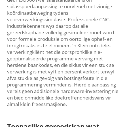
spilasspoedaanpassing te oorvleuel met vinnige
koördinaatbeweging tydens
voorverwerkingssimulasie. Professionele CNC-
industriekenners wys daarop dat alle
gereedskapbane volledig gesimuleer moet word
voor formele produksie om oortollige ophef- en
terugtrekaksies te elimineer. 'n Klein outodele-
verwerkingkliënt het die oorspronklike nie-
geoptimaliseerde programme vervang met
hersiene baankodes, en die siklus vir een stuk se
verwerking is met vyftien persent verkort terwyl
afvalstukke as gevolg van botsingsfoute in die
programmering verminder is. Hierdie aanpassing
vereis geen addisionele hardeware-investering nie
en bied onmiddellike doeltreffendheidswins vir
almal klein freessmasjiene.
Toepaslike gereedskap wat