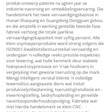
produk-ontwerp-patente na agtien jaar se
industrie-navorsing en -ontwikkelingservaring. Die
handelsmerk het twee vervaardigingsbasisse in
Hunan Shaoyang en Guangdong Dongguan gebou,
en die amptelik in werking gestelde tweede-fase-
fabriek verhoog die totale jaarlikse
vervaardigingskapasiteit met vyftig persent. Alle
klein snymasjienprodukte word streng volgens die
ISO9001-kwaliteitsbestuurstelsel vervaardig en
ondergaan 'n volledige reeks presisie-inspeksies
voor lewering, wat hulle kenmerk deur stabiele
hoëspoed-snyprestasie en 'n lae foutkoers in
vergelyking met gewone toerusting op die mark.
Mengji Intelligent verskaf kliënte 'n volledige
lewensiklus-aangepaste diens wat insluit
produksielynbeplanning, toerustinginstallasie en -
inwerkingstelling, bedryfsopleiding en gereelde
naverkooponderhoudsopvolging. Fabrieke wat
met hierdie handelsmerk se klein CNC-