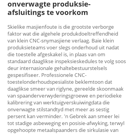
onverwagte produksie-
afsluitings te voorkom
Skielike masjienfoute is die grootste verborge
faktor wat die algehele produkdoeltreffendheid
van klein CNC-snymasjiene verlaag. Baie klein
produksieteams voer slegs onderhoud uit nadat
die toestelle afgeskakel is, in plaas van om
standaard daaglikse inspeksieskedules te volg soos
deur internasionale gehaltebestuurstelsels
gespesifiseer. Professionele CNC-
toestelonderhoudspesialiste beklemtoon dat
daaglikse smeer van riglyne, gereelde skoonmaak
van spaanderverwyderingsgroewe en periodieke
kalibrering van werktuigverskuiwingdata die
onverwagte stilstandtyd met meer as sestig
persent kan verminder. 'n Gebrek aan smeer lei
tot stadige asbeweging en posisie-afwyking, terwyl
opgehoopte metaalspaanders die sirkulasie van