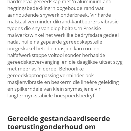
hardmetaalgereedskap met ‘n aluminium-anti-
hegtingsbedekking ‘n opgeboude rand wat
aanhoudende snywerk onderbreek. Vir harde
malstaal verminder dikrand-kantboorers vibrasie
tydens die sny van diep holtes. ‘n Presisie-
malwerkswinkel het werklike bedryfsdata gedeel
nadat hulle na gepaarde gereedskapstelle
oorgeskakel het: die masjien kan rou- en
halfafwerkstappe voltooi sonder herhaalde
gereedskapvervanging, en die daaglikse uitset styg
met meer as ‘n derde. Behoorlike
gereedskaptoepassing verminder ook
masjienvibrasie en beskerm die lineêre geleiding
en spilkerndele van klein snymasjiene vir
langtermyn-stabiele hoëspoedsbedryf.
Gereelde gestandaardiseerde
toerustingonderhoud om