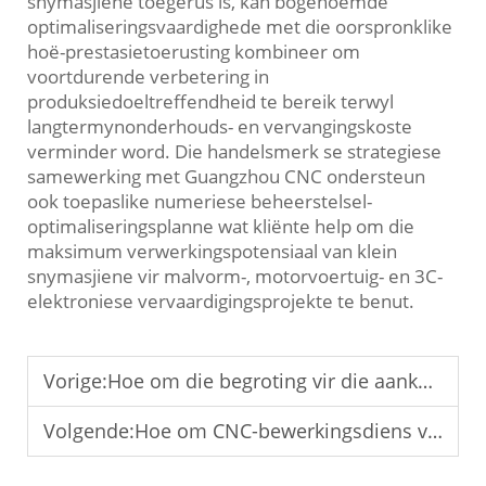
snymasjiene toegerus is, kan bogenoemde
optimaliseringsvaardighede met die oorspronklike
hoë-prestasietoerusting kombineer om
voortdurende verbetering in
produksiedoeltreffendheid te bereik terwyl
langtermynonderhouds- en vervangingskoste
verminder word. Die handelsmerk se strategiese
samewerking met Guangzhou CNC ondersteun
ook toepaslike numeriese beheerstelsel-
optimaliseringsplanne wat kliënte help om die
maksimum verwerkingspotensiaal van klein
snymasjiene vir malvorm-, motorvoertuig- en 3C-
elektroniese vervaardigingsprojekte te benut.
Vorige:
Hoe om die begroting vir die aankoop van 'n CNC-masjien gereedskap te bepaal
Volgende:
Hoe om CNC-bewerkingsdiens vir die elektronikaindustrie aan te pas