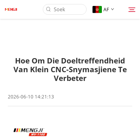
AF
Oor Ons
Hoe Om Die Doeltreffendheid
Produk
Van Klein CNC-Snymasjiene Te
Verbeter
Toepassing
2026-06-10 14:21:13
Laai af
Nuus
Kontak Ons