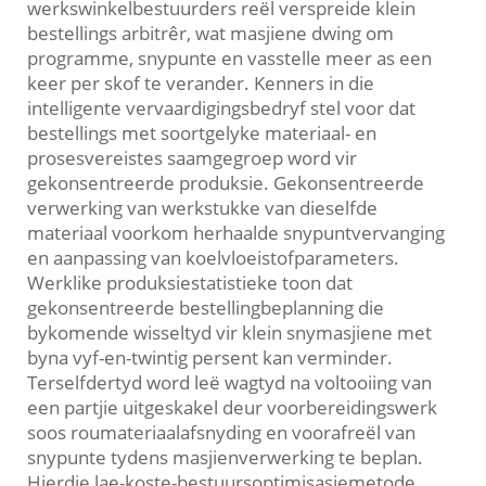
werkswinkelbestuurders reël verspreide klein
bestellings arbitrêr, wat masjiene dwing om
programme, snypunte en vasstelle meer as een
keer per skof te verander. Kenners in die
intelligente vervaardigingsbedryf stel voor dat
bestellings met soortgelyke materiaal- en
prosesvereistes saamgegroep word vir
gekonsentreerde produksie. Gekonsentreerde
verwerking van werkstukke van dieselfde
materiaal voorkom herhaalde snypuntvervanging
en aanpassing van koelvloeistofparameters.
Werklike produksiestatistieke toon dat
gekonsentreerde bestellingbeplanning die
bykomende wisseltyd vir klein snymasjiene met
byna vyf-en-twintig persent kan verminder.
Terselfdertyd word leë wagtyd na voltooiing van
een partjie uitgeskakel deur voorbereidingswerk
soos roumateriaalafsnyding en voorafreël van
snypunte tydens masjienverwerking te beplan.
Hierdie lae-koste-bestuursoptimisasiemetode