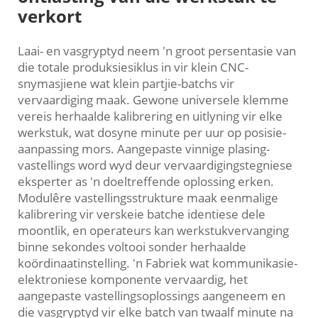
verkort
Laai- en vasgryptyd neem 'n groot persentasie van
die totale produksiesiklus in vir klein CNC-
snymasjiene wat klein partjie-batchs vir
vervaardiging maak. Gewone universele klemme
vereis herhaalde kalibrering en uitlyning vir elke
werkstuk, wat dosyne minute per uur op posisie-
aanpassing mors. Aangepaste vinnige plasing-
vastellings word wyd deur vervaardigingstegniese
eksperter as 'n doeltreffende oplossing erken.
Modulêre vastellingsstrukture maak eenmalige
kalibrering vir verskeie batche identiese dele
moontlik, en operateurs kan werkstukvervanging
binne sekondes voltooi sonder herhaalde
koördinaatinstelling. 'n Fabriek wat kommunikasie-
elektroniese komponente vervaardig, het
aangepaste vastellingsoplossings aangeneem en
die vasgryptyd vir elke batch van twaalf minute na