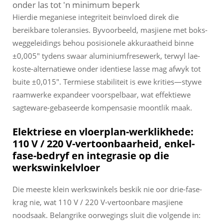
onder las tot 'n minimum beperk
Hierdie meganiese integriteit beïnvloed direk die
bereikbare toleransies. Byvoorbeeld, masjiene met boks-
weggeleidings behou posisionele akkuraatheid binne
±0,005" tydens swaar aluminiumfresewerk, terwyl lae-
koste-alternatiewe onder identiese lasse mag afwyk tot
buite ±0,015". Termiese stabiliteit is ewe krities—stywe
raamwerke expandeer voorspelbaar, wat effektiewe
sagteware-gebaseerde kompensasie moontlik maak.
Elektriese en vloerplan-werklikhede:
110 V / 220 V-vertoonbaarheid, enkel-
fase-bedryf en integrasie op die
werkswinkelvloer
Die meeste klein werkswinkels beskik nie oor drie-fase-
krag nie, wat 110 V / 220 V-vertoonbare masjiene
noodsaak. Belangrike oorwegings sluit die volgende in: