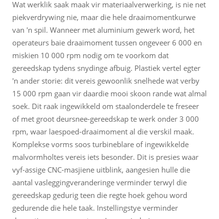
Wat werklik saak maak vir materiaalverwerking, is nie net
piekverdrywing nie, maar die hele draaimomentkurwe
van 'n spil. Wanneer met aluminium gewerk word, het
operateurs baie draaimoment tussen ongeveer 6 000 en
miskien 10 000 rpm nodig om te voorkom dat
gereedskap tydens snydinge afbuig. Plastiek vertel egter
'n ander storie: dit vereis gewoonlik snelhede wat verby
15 000 rpm gaan vir daardie mooi skoon rande wat almal
soek. Dit raak ingewikkeld om staalonderdele te freseer
of met groot deursnee-gereedskap te werk onder 3 000
rpm, waar laespoed-draaimoment al die verskil maak.
Komplekse vorms soos turbineblare of ingewikkelde
malvormholtes vereis iets besonder. Dit is presies waar
vyf-assige CNC-masjiene uitblink, aangesien hulle die
aantal vasleggingveranderinge verminder terwyl die
gereedskap gedurig teen die regte hoek gehou word
gedurende die hele taak. Instellingstye verminder