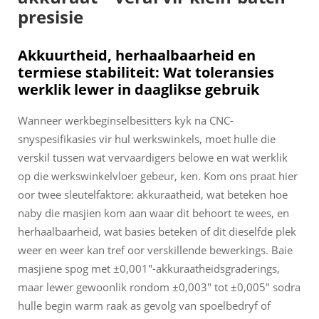
presisie
Akkuurtheid, herhaalbaarheid en
termiese stabiliteit: Wat toleransies
werklik lewer in daaglikse gebruik
Wanneer werkbeginselbesitters kyk na CNC-
snyspesifikasies vir hul werkswinkels, moet hulle die
verskil tussen wat vervaardigers belowe en wat werklik
op die werkswinkelvloer gebeur, ken. Kom ons praat hier
oor twee sleutelfaktore: akkuraatheid, wat beteken hoe
naby die masjien kom aan waar dit behoort te wees, en
herhaalbaarheid, wat basies beteken of dit dieselfde plek
weer en weer kan tref oor verskillende bewerkings. Baie
masjiene spog met ±0,001"-akkuraatheidsgraderings,
maar lewer gewoonlik rondom ±0,003" tot ±0,005" sodra
hulle begin warm raak as gevolg van spoelbedryf of