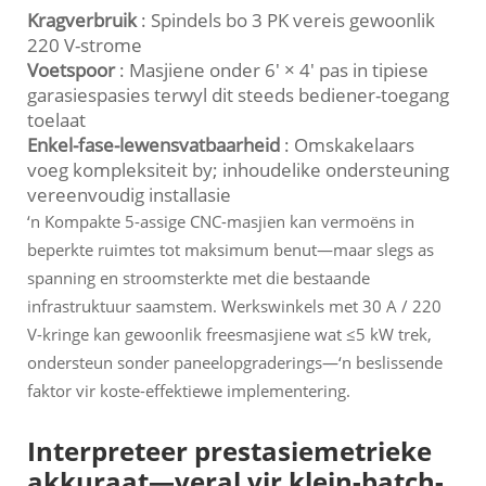
Kragverbruik
: Spindels bo 3 PK vereis gewoonlik
220 V-strome
Voetspoor
: Masjiene onder 6' × 4' pas in tipiese
garasiespasies terwyl dit steeds bediener-toegang
toelaat
Enkel-fase-lewensvatbaarheid
: Omskakelaars
voeg kompleksiteit by; inhoudelike ondersteuning
vereenvoudig installasie
‘n Kompakte 5-assige CNC-masjien kan vermoëns in
beperkte ruimtes tot maksimum benut—maar slegs as
spanning en stroomsterkte met die bestaande
infrastruktuur saamstem. Werkswinkels met 30 A / 220
V-kringe kan gewoonlik freesmasjiene wat ≤5 kW trek,
ondersteun sonder paneelopgraderings—‘n beslissende
faktor vir koste-effektiewe implementering.
Interpreteer prestasiemetrieke
akkuraat—veral vir klein-batch-