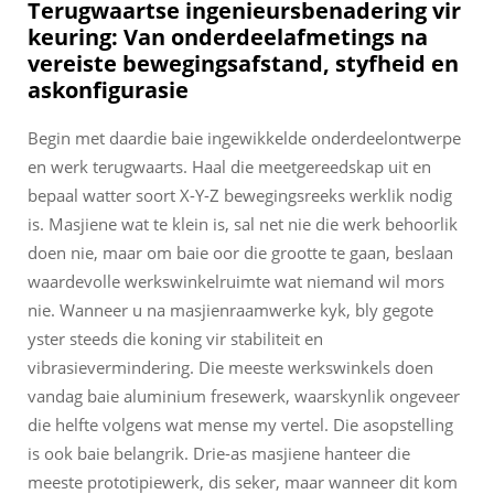
Terugwaartse ingenieursbenadering vir
keuring: Van onderdeelafmetings na
vereiste bewegingsafstand, styfheid en
askonfigurasie
Begin met daardie baie ingewikkelde onderdeelontwerpe
en werk terugwaarts. Haal die meetgereedskap uit en
bepaal watter soort X-Y-Z bewegingsreeks werklik nodig
is. Masjiene wat te klein is, sal net nie die werk behoorlik
doen nie, maar om baie oor die grootte te gaan, beslaan
waardevolle werkswinkelruimte wat niemand wil mors
nie. Wanneer u na masjienraamwerke kyk, bly gegote
yster steeds die koning vir stabiliteit en
vibrasievermindering. Die meeste werkswinkels doen
vandag baie aluminium fresewerk, waarskynlik ongeveer
die helfte volgens wat mense my vertel. Die asopstelling
is ook baie belangrik. Drie-as masjiene hanteer die
meeste prototipiewerk, dis seker, maar wanneer dit kom