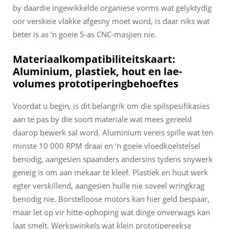
by daardie ingewikkelde organiese vorms wat gelyktydig
oor verskeie vlakke afgesny moet word, is daar niks wat
beter is as ’n goeie 5-as CNC-masjien nie.
Materiaalkompatibiliteitskaart:
Aluminium, plastiek, hout en lae-
volumes prototiperingbehoeftes
Voordat u begin, is dit belangrik om die spilspesifikasies
aan te pas by die soort materiale wat mees gereeld
daarop bewerk sal word. Aluminium vereis spille wat ten
minste 10 000 RPM draai en ‘n goeie vloedkoelstelsel
benodig, aangesien spaanders andersins tydens snywerk
geneig is om aan mekaar te kleef. Plastiek en hout werk
egter verskillend, aangesien hulle nie soveel wringkrag
benodig nie. Borstelloose motors kan hier geld bespaar,
maar let op vir hitte-ophoping wat dinge onverwags kan
laat smelt. Werkswinkels wat klein prototipereekse