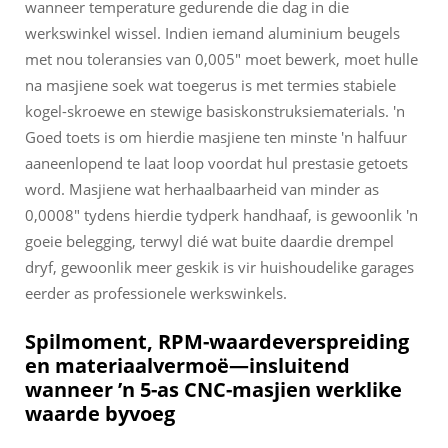
wanneer temperature gedurende die dag in die
werkswinkel wissel. Indien iemand aluminium beugels
met nou toleransies van 0,005" moet bewerk, moet hulle
na masjiene soek wat toegerus is met termies stabiele
kogel-skroewe en stewige basiskonstruksiematerials. 'n
Goed toets is om hierdie masjiene ten minste 'n halfuur
aaneenlopend te laat loop voordat hul prestasie getoets
word. Masjiene wat herhaalbaarheid van minder as
0,0008" tydens hierdie tydperk handhaaf, is gewoonlik 'n
goeie belegging, terwyl dié wat buite daardie drempel
dryf, gewoonlik meer geskik is vir huishoudelike garages
eerder as professionele werkswinkels.
Spilmoment, RPM-waardeverspreiding
en materiaalvermoë—insluitend
wanneer ’n 5-as CNC-masjien werklike
waarde byvoeg