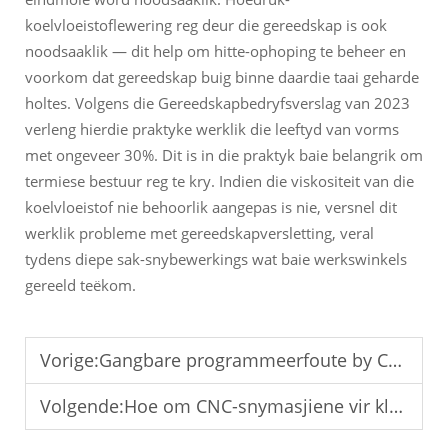
koelvloeistoflewering reg deur die gereedskap is ook
noodsaaklik — dit help om hitte-ophoping te beheer en
voorkom dat gereedskap buig binne daardie taai geharde
holtes. Volgens die Gereedskapbedryfsverslag van 2023
verleng hierdie praktyke werklik die leeftyd van vorms
met ongeveer 30%. Dit is in die praktyk baie belangrik om
termiese bestuur reg te kry. Indien die viskositeit van die
koelvloeistof nie behoorlik aangepas is nie, versnel dit
werklik probleme met gereedskapversletting, veral
tydens diepe sak-snybewerkings wat baie werkswinkels
gereeld teëkom.
Vorige:
Gangbare programmeerfoute by CNC-snymasjiene en oplossings
Volgende:
Hoe om CNC-snymasjiene vir klein werkswinkels te kies