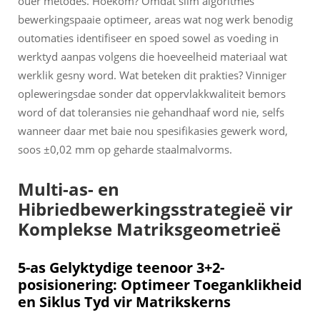
ouer metodes. Hoekom? Omdat slim algoritmes
bewerkingspaaie optimeer, areas wat nog werk benodig
outomaties identifiseer en spoed sowel as voeding in
werktyd aanpas volgens die hoeveelheid materiaal wat
werklik gesny word. Wat beteken dit prakties? Vinniger
opleweringsdae sonder dat oppervlakkwaliteit bemors
word of dat toleransies nie gehandhaaf word nie, selfs
wanneer daar met baie nou spesifikasies gewerk word,
soos ±0,02 mm op geharde staalmalvorms.
Multi-as- en
Hibriedbewerkingsstrategieë vir
Komplekse Matriksgeometrieë
5-as Gelyktydige teenoor 3+2-
posisionering: Optimeer Toeganklikheid
en Siklus Tyd vir Matrikskerns