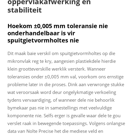
oppervlakafwerking en
stabiliteit
Hoekom ±0,005 mm toleransie nie
onderhandelbaar is vir
spuitgietvormholtes nie
Dit maak baie verskil om spuitgietvormholtes op die
mikronvlak reg te kry, aangesien plastiekdele hierdie
klein grootteverskille werklik versterk. Wanneer
toleransies onder ±0,005 mm val, voorkom ons ernstige
probleme later in die proses. Dink aan verwronge stukke
wat veroorsaak word deur ongelykmatige verkoeling
tydens vervaardiging, of wanneer dele nie behoorlik
bymekaar pas nie in samestellings met veelvuldige
komponente nie. Selfs erger is gevalle waar dele te gou
verslet raak in bewegende toepassings. Volgens onlangse
data van Nolte Precise het die mediese veld en