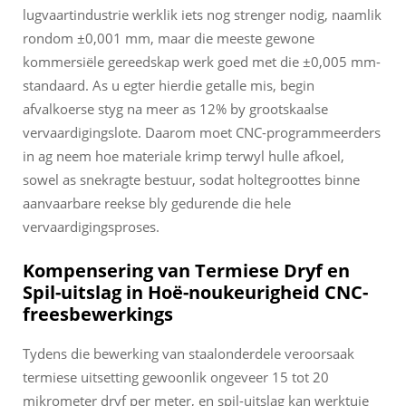
lugvaartindustrie werklik iets nog strenger nodig, naamlik
rondom ±0,001 mm, maar die meeste gewone
kommersiële gereedskap werk goed met die ±0,005 mm-
standaard. As u egter hierdie getalle mis, begin
afvalkoerse styg na meer as 12% by grootskaalse
vervaardigingslote. Daarom moet CNC-programmeerders
in ag neem hoe materiale krimp terwyl hulle afkoel,
sowel as snekragte bestuur, sodat holtegroottes binne
aanvaarbare reekse bly gedurende die hele
vervaardigingsproses.
Kompensering van Termiese Dryf en
Spil-uitslag in Hoë-noukeurigheid CNC-
freesbewerkings
Tydens die bewerking van staalonderdele veroorsaak
termiese uitsetting gewoonlik ongeveer 15 tot 20
mikrometer dryf per meter, en spil-uitslag kan werktuie