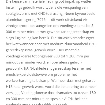
Die keuse van materiale het 'n groot impak op watter
instellings gebruik word tydens die verspaning van
spuitgietvorms met CNC-toerusting. Neem byvoorbeeld
aluminiumlegering 7075 — dit werk uitstekend vir
vinnige prototipes aangesien ons voedingskoerse bo 3
000 mm per minuut met gewone kariedgereedskap en
slegs lugkoeling kan bereik. Die situasie verander egter
heelwat wanneer daar met medium-duurzaamheid P20-
gereedskapsstaal gewerk word. Hier moet die
voedingskoerse tot ongeveer 800 tot 1 200 mm per
minuut verminder word, en operateurs gebruik
gewoonlik TiAlN-beklede snygereedskap tesame met
emulsie-koelvloeistowwe om probleme met
werkverharding te bekamp. Wanneer daar met geharde
H13-staal gewerk word, word die benadering baie meer
versigtig. Voedingskoerse daal dramaties tot tussen 150
en 300 mm per minuut, en spesiale AlCrN-beklede
eindmole word noodsaaklik. Hoëdruk-