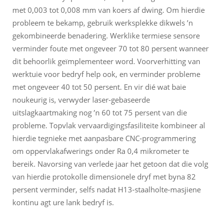
met 0,003 tot 0,008 mm van koers af dwing. Om hierdie
probleem te bekamp, gebruik werksplekke dikwels ’n
gekombineerde benadering. Werklike termiese sensore
verminder foute met ongeveer 70 tot 80 persent wanneer
dit behoorlik geïmplementeer word. Voorverhitting van
werktuie voor bedryf help ook, en verminder probleme
met ongeveer 40 tot 50 persent. En vir dié wat baie
noukeurig is, verwyder laser-gebaseerde
uitslagkaartmaking nog ’n 60 tot 75 persent van die
probleme. Topvlak vervaardigingsfasiliteite kombineer al
hierdie tegnieke met aanpasbare CNC-programmering
om oppervlakafwerings onder Ra 0,4 mikrometer te
bereik. Navorsing van verlede jaar het getoon dat die volg
van hierdie protokolle dimensionele dryf met byna 82
persent verminder, selfs nadat H13-staalholte-masjiene
kontinu agt ure lank bedryf is.