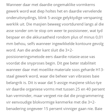
Wanneer daar met daardie ongemaklike vormkerns
gewerk word wat diep holtes het en daardie vervelende
onderuitsnydings, blink 5-assige gelyktydige verspaning
werklik uit. Die masjien beweeg voortdurend langs al die
asse sonder om te stop om weer te posisioneer, wat tyd
bespaar en die akkuraatheid rondom plus of minus 0,01
mm behou, selfs wanneer ingewikkelde kontoure gevolg
word. Aan die ander kant sluit die 3+2-
posisioneringsmetode eers daardie rotasie-asse vas
voordat die snyproses begin. Dit gee beter stabiliteit
wanneer daar met moeilike materiale soos geharde H13-
staal gewerk word, waar die beheer van vibrasies baie
belangrik is. Dit is waar dat 5-assige masjiene siklus-tye
vir daardie organiese vorms met tussen 25 en 40 persent
kan verminder, maar vergeet nie dat die programmering
vir eenvoudige blokvormige kenmerke met die 3+2-
benadering ongeveer 15 persent vinniger gaan nie. Baie