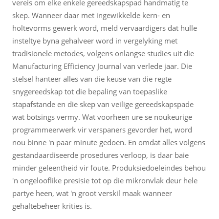
vereis om elke enkele gereedskapspad handmatig te
skep. Wanneer daar met ingewikkelde kern- en
holtevorms gewerk word, meld vervaardigers dat hulle
insteltye byna gehalveer word in vergelyking met
tradisionele metodes, volgens onlangse studies uit die
Manufacturing Efficiency Journal van verlede jaar. Die
stelsel hanteer alles van die keuse van die regte
snygereedskap tot die bepaling van toepaslike
stapafstande en die skep van veilige gereedskapspade
wat botsings vermy. Wat voorheen ure se noukeurige
programmeerwerk vir verspaners gevorder het, word
nou binne 'n paar minute gedoen. En omdat alles volgens
gestandaardiseerde prosedures verloop, is daar baie
minder geleentheid vir foute. Produksiedoeleindes behou
'n ongelooflike presisie tot op die mikronvlak deur hele
partye heen, wat 'n groot verskil maak wanneer
gehaltebeheer krities is.