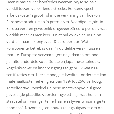
Daar is basies vier hoofredes waarom pryse so baie
verskil tussen verskillende streeke. Eerstens speel
arbeidskoste 'n groot rol in die verklaring van hoekom
Europese produkte so 'n premie vra. Vaardige tegnici in
Europa verdien gewoonlik ongeveer 35 euro per uur, wat
werklik meer as vier keer is wat hul eweknieë in China
verdien, naamlik ongeveer 8 euro per uur. Wat
komponente betref, is daar 'n duidelike verskil tussen
markte. Europese vervaardigers neig daarna om hoë
gehalte-onderdele soos Duitse en Japannese spindels,
kogel-skroewe en lineêre rigtings te gebruik wat ISO-
sertifikasies dra. Hierdie hoogste-kwaliteit-onderdele kan
materiaalkoste met enigiets van 18% tot 25% verhoog.
Terselfdertyd voordeel Chinese maatskappye hul goed
gevestigde plaaslike voorsieningskettings, wat hulle in
staat stel om vinniger te herhaal en stywer winsmarge te
handhaaf. Navorsing- en ontwikkelingsuitgawes dra ook