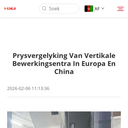
AF
Oor Ons
Prysvergelyking Van Vertikale
Produk
Bewerkingsentra In Europa En
China
Toepassing
2026-02-06 11:13:36
Aflaai
Nuus
Kontak Ons