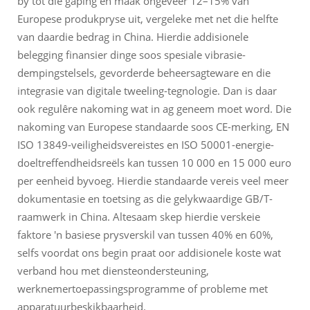
by tot die gaping en maak ongeveer 12–15% van
Europese produkpryse uit, vergeleke met net die helfte
van daardie bedrag in China. Hierdie addisionele
belegging finansier dinge soos spesiale vibrasie-
dempingstelsels, gevorderde beheersagteware en die
integrasie van digitale tweeling-tegnologie. Dan is daar
ook regulêre nakoming wat in ag geneem moet word. Die
nakoming van Europese standaarde soos CE-merking, EN
ISO 13849-veiligheidsvereistes en ISO 50001-energie-
doeltreffendheidsreëls kan tussen 10 000 en 15 000 euro
per eenheid byvoeg. Hierdie standaarde vereis veel meer
dokumentasie en toetsing as die gelykwaardige GB/T-
raamwerk in China. Altesaam skep hierdie verskeie
faktore 'n basiese prysverskil van tussen 40% en 60%,
selfs voordat ons begin praat oor addisionele koste wat
verband hou met diensteondersteuning,
werknemertoepassingsprogramme of probleme met
apparatuurbeskikbaarheid.