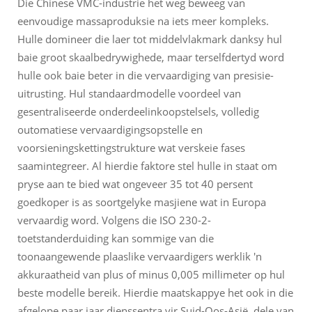
Die Chinese VMC-industrie het weg beweeg van
eenvoudige massaproduksie na iets meer kompleks.
Hulle domineer die laer tot middelvlakmark danksy hul
baie groot skaalbedrywighede, maar terselfdertyd word
hulle ook baie beter in die vervaardiging van presisie-
uitrusting. Hul standaardmodelle voordeel van
gesentraliseerde onderdeelinkoopstelsels, volledig
outomatiese vervaardigingsopstelle en
voorsieningskettingstrukture wat verskeie fases
saamintegreer. Al hierdie faktore stel hulle in staat om
pryse aan te bied wat ongeveer 35 tot 40 persent
goedkoper is as soortgelyke masjiene wat in Europa
vervaardig word. Volgens die ISO 230-2-
toetstanderduiding kan sommige van die
toonaangewende plaaslike vervaardigers werklik 'n
akkuraatheid van plus of minus 0,005 millimeter op hul
beste modelle bereik. Hierdie maatskappye het ook in die
afgelope paar jaar dienssentra vir Suid-Oos-Asië, dele van