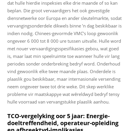
dat hulle hierdie inspeksies elke drie maande of so kan
beplan. Die groot vervaardigers het ook gevestigde
diensnetwerke oor Europa en ander sleutelmarkte, sodat
vervangingsonderdele dikwels binne ’n dag beskikbaar is
indien nodig. Chinees-gevormde VMC’s loop gewoonlik
ongeveer 6 000 tot 8 000 ure tussen uitvalle. Hulle word
met nouer vervaardigingsspesifikasies gebou, wat goed
is, maar laat min speelruimte toe wanneer hulle vir lang
periodes sonder onderbreking bedryf word. Onderhoud
vind gewoonlik elke twee maande plaas. Onderdele is
plaaslik gou beskikbaar, maar internasionale versending
neem ongeveer twee tot drie weke. Dit skep werklike
probleme vir maatskappye wat wêreldwyd bedryf tensy
hulle voorraad van vervangstukke plaaslik aanhou.
TCO-vergelyking oor 5 jaar: Energie-
doeltreffendheid, operateur-opleiding
en afbreektyd-implikasies