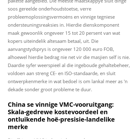
pakette aangebied. Die meeste maatskappye sluit dinge
soos gereelde onderhoudstoetse, verre
probleemoplossingsvermoëns en vinnige tegniese
ondersteuningsreaksies in. Hierdie dienskomponent
maak gewoonlik ongeveer 15 tot 20 persent van wat
kopers uiteindelik altesaam betaal, uit. Die
aanvangstydsprys is ongeveer 120 000 euro FOB,
alhoewel hierdie bedrag nie net vir die masjien self is nie.
Daardie syfer weerspieël al die ingeboude gehaltebeheer,
voldoen aan streng CE- en ISO-standaarde, en sluit
ontwerpkenmerke in wat bedoel is om lankal meer as 'n
dekade sonder groot probleme te duur.
China se vinnige VMC-vooruitgang:
Skala-gedrewe kostevoordeel en
ontluikende hoë-presisie-landelike
merke