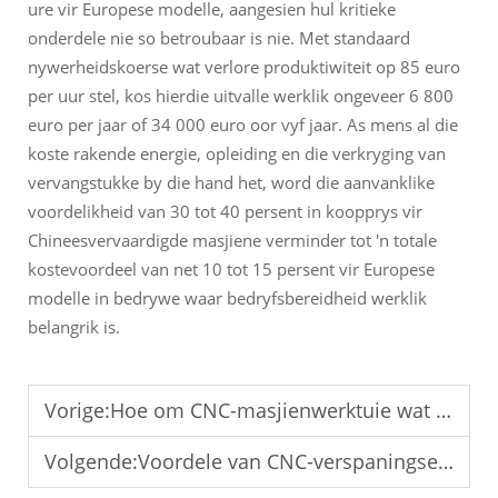
ure vir Europese modelle, aangesien hul kritieke
onderdele nie so betroubaar is nie. Met standaard
nywerheidskoerse wat verlore produktiwiteit op 85 euro
per uur stel, kos hierdie uitvalle werklik ongeveer 6 800
euro per jaar of 34 000 euro oor vyf jaar. As mens al die
koste rakende energie, opleiding en die verkryging van
vervangstukke by die hand het, word die aanvanklike
voordelikheid van 30 tot 40 persent in koopprys vir
Chineesvervaardigde masjiene verminder tot 'n totale
kostevoordeel van net 10 tot 15 persent vir Europese
modelle in bedrywe waar bedryfsbereidheid werklik
belangrik is.
Vorige:
Hoe om CNC-masjienwerktuie wat in China vervaardig is, te kies
Volgende:
Voordele van CNC-verspaningsentra vir Massaproduksie