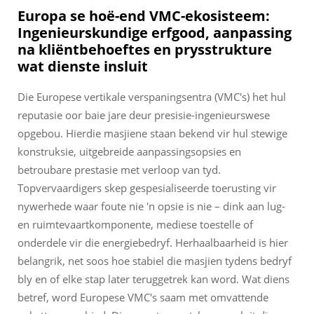
Europa se hoë-end VMC-ekosisteem:
Ingenieurskundige erfgood, aanpassing
na kliëntbehoeftes en prysstrukture
wat dienste insluit
Die Europese vertikale verspaningsentra (VMC's) het hul
reputasie oor baie jare deur presisie-ingenieurswese
opgebou. Hierdie masjiene staan bekend vir hul stewige
konstruksie, uitgebreide aanpassingsopsies en
betroubare prestasie met verloop van tyd.
Topvervaardigers skep gespesialiseerde toerusting vir
nywerhede waar foute nie 'n opsie is nie – dink aan lug-
en ruimtevaartkomponente, mediese toestelle of
onderdele vir die energiebedryf. Herhaalbaarheid is hier
belangrik, net soos hoe stabiel die masjien tydens bedryf
bly en of elke stap later teruggetrek kan word. Wat diens
betref, word Europese VMC's saam met omvattende