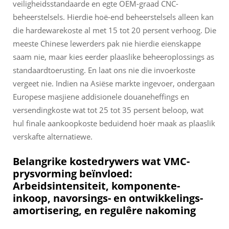
veiligheidsstandaarde en egte OEM-graad CNC-
beheerstelsels. Hierdie hoë-end beheerstelsels alleen kan
die hardewarekoste al met 15 tot 20 persent verhoog. Die
meeste Chinese lewerders pak nie hierdie eienskappe
saam nie, maar kies eerder plaaslike beheeroplossings as
standaardtoerusting. En laat ons nie die invoerkoste
vergeet nie. Indien na Asiëse markte ingevoer, ondergaan
Europese masjiene addisionele douaneheffings en
versendingkoste wat tot 25 tot 35 persent beloop, wat
hul finale aankoopkoste beduidend hoër maak as plaaslik
verskafte alternatiewe.
Belangrike kostedrywers wat VMC-
prysvorming beïnvloed:
Arbeidsintensiteit, komponente-
inkoop, navorsings- en ontwikkelings-
amortisering, en regulêre nakoming