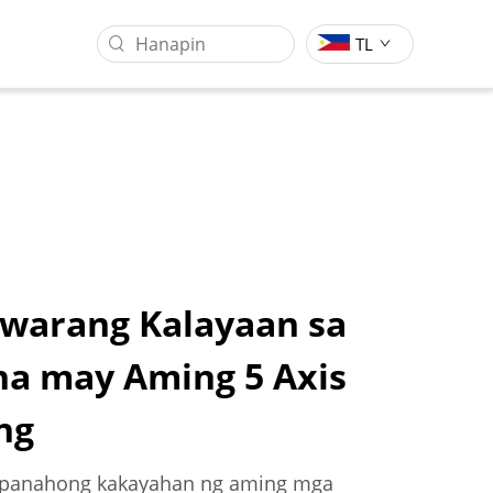
TL
awarang Kalayaan sa
na may Aming 5 Axis
Sentro Ng Pagsasangkot Ng
Industriya Ng Pagproseso Ng
Gantry
Molds
ng
apanahong kakayahan ng aming mga