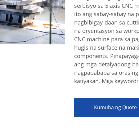
serbisyo sa 5 axis CNC 
ito ang sabay-sabay na p
nagbibigay-daan sa cutt
na oryentasyon sa workpi
CNC machine para sa p
hugis na surface na maki
components. Pinapayaga
akay Ng Enerhiya Sa
n
ang mga detalyadong bah
nagpapababa sa oras ng
katiyakan. Mga keyword: 5
Kumuha ng Quote