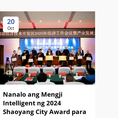
20
2
Oct
Oc
Mg
Hu
Men
Nanalo ang Mengji
Eq
Intelligent ng 2024
pa
Shaoyang City Award para
Pa