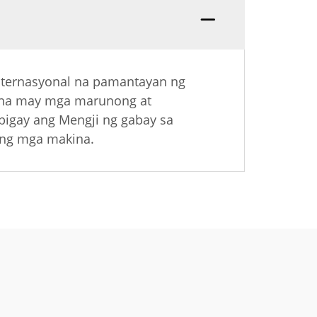
nternasyonal na pamantayan ng
, na may mga marunong at
bigay ang Mengji ng gabay sa
ang mga makina.