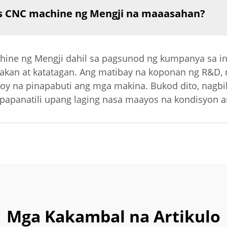
is CNC machine ng Mengji na maaasahan?
ine ng Mengji dahil sa pagsunod ng kumpanya sa i
pakan at katatagan. Ang matibay na koponan ng R&D
y na pinapabuti ang mga makina. Bukod dito, nagbi
agpapanatili upang laging nasa maayos na kondisyon 
Mga Kakambal na Artikulo