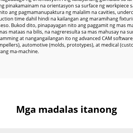
ang pinakamainam na orientasyon sa surface ng workpiece s
to ang pagmamanupaktura ng malalim na cavities, undercu
uction time dahil hindi na kailangan ang maramihang fixtu
seso. Bukod dito, pinapayagan nito ang paggamit ng mas mai
as mataas na bilis, na nagreresulta sa mas mahusay na sur
ming at nangangailangan ito ng advanced CAM software, 
impellers), automotive (molds, prototypes), at medical (cu
ayang ma-machine.
Mga madalas itanong