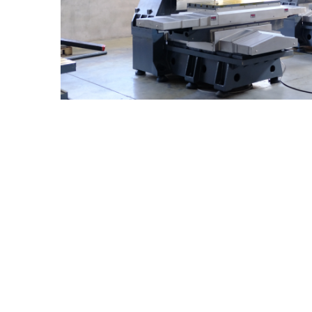
Industriya Ng Kagamitan
Pagsas
Pangmedikal
Hangi