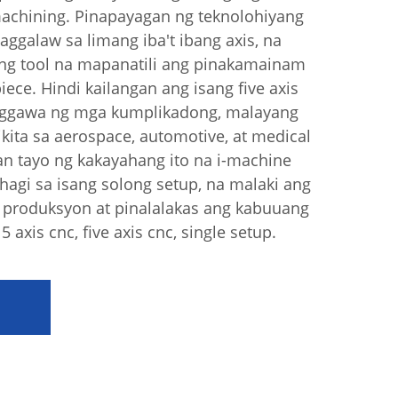
machining. Pinapayagan ng teknolohiyang
aggalaw sa limang iba't ibang axis, na
ing tool na mapanatili ang pinakamainam
ece. Hindi kailangan ang isang five axis
aggawa ng mga kumplikadong, malayang
kita sa aerospace, automotive, at medical
n tayo ng kakayahang ito na i-machine
agi sa isang solong setup, na malaki ang
 produksyon at pinalalakas ang kabuuang
 axis cnc, five axis cnc, single setup.