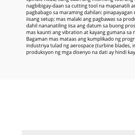
nagbibigay-daan sa cutting tool na mapanatili 
pagbabago sa maraming dahilan: pinapayagan ni
iisang setup; mas malaki ang pagbawas sa prod
dahil nananatiling iisa ang datum sa buong pro
mas kaunti ang vibration at kayang gumana sa m
Bagaman mas mataas ang kumplikado ng program
industriya tulad ng aerospace (turbine blades, 
produksyon ng mga disenyo na dati ay hindi k