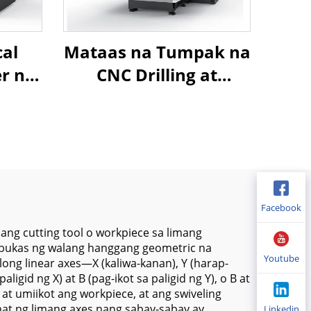
cal
Mataas na Tumpak na
r na
CNC Drilling at
ed
Tapping Center MT-
ge
600 na may Compact
 para
na Istraktura at
CNC
Mataas na Bilis na
Spindle para sa Metal
ng
Machining
Facebook
ang cutting tool o workpiece sa limang
bubukas ng walang hanggang geometric na
Youtube
ng linear axes—X (kaliwa-kanan), Y (harap-
gid ng X) at B (pag-ikot sa paligid ng Y), o B at
at umiikot ang workpiece, at ang swiveling
at ng limang axes nang sabay-sabay ay
Linkedin