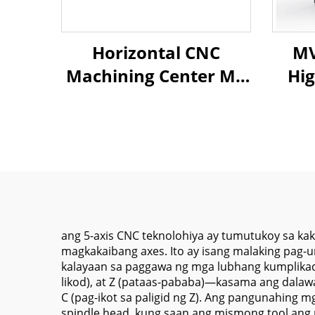
Horizontal CNC
MV
Machining Center MJ-
Hig
1814A Large Work
Ver
Table 2000*900mm
Cent
Mitsubishi M80B for
80
Steel & Iron Parts
Manufacturing
Ma
ang 5-axis CNC teknolohiya ay tumutukoy sa kak
magkakaibang axes. Ito ay isang malaking pag-
kalayaan sa paggawa ng mga lubhang kumplikado
likod), at Z (pataas-pababa)—kasama ang dalawang
C (pag-ikot sa paligid ng Z). Ang pangunahing m
spindle head, kung saan ang mismong tool ang