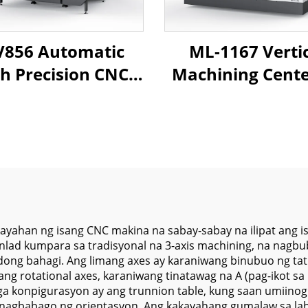
856 Automatic
ML-1167 Verti
h Precision CNC
Machining Cente
tical Machining
may High Spe
er GSK Controller
Spindle at Lar
0*560*550 XYZ
Travel Structure
Travel Milling
sa Tumpak na 
chine for Metal
Milling at
Manufacturi
ayahan ng isang CNC makina na sabay-sabay na ilipat ang is
unlad kumpara sa tradisyonal na 3-axis machining, na nag
ng bahagi. Ang limang axes ay karaniwang binubuo ng tatlo
 rotational axes, karaniwang tinatawag na A (pag-ikot sa pali
ga konpigurasyon ay ang trunnion table, kung saan umiinog 
 nagbabago ng orientasyon. Ang kakayahang gumalaw sa lah