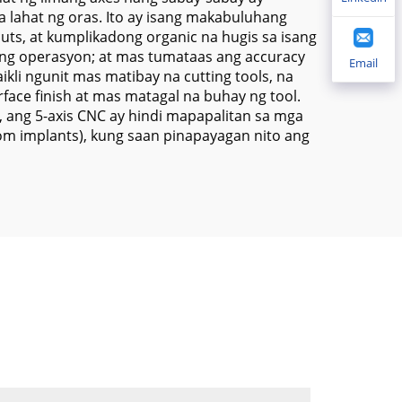
a lahat ng oras. Ito ay isang makabuluhang
ts, at kumplikadong organic na hugis sa isang
ring operasyon; at mas tumataas ang accuracy
Email
kli ngunit mas matibay na cutting tools, na
face finish at mas matagal na buhay ng tool.
ang 5-axis CNC ay hindi mapapalitan sa mga
stom implants), kung saan pinapayagan nito ang