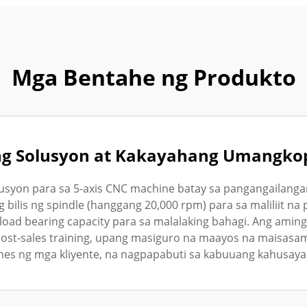
Mga Bentahe ng Produkto
g Solusyon at Kakayahang Umangkop 
syon para sa 5-axis CNC machine batay sa pangangailangan
 bilis ng spindle (hanggang 20,000 rpm) para sa maliliit na
ad bearing capacity para sa malalaking bahagi. Ang aming
 post-sales training, upang masiguro na maayos na maisasa
ines ng mga kliyente, na nagpapabuti sa kabuuang kahusaya