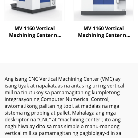
MV-1160 Vertical
MV-1160 Vertical
Machining Center na
Machining Center na
may High Precision
may 4 Axis CNC Control
Spindle para sa Metal
kasama ang Mataas na
Parts Milling at
Bilis na Spindle at
Industrial Component
Linear Guides para sa
Processing
Precision na Paggawa
ng Metal
Ang isang CNC Vertical Machining Center (VMC) ay
isang tiyak at napakataas na antas ng uri ng vertical
mill na tinutukoy sa pamamagitan ng kumpletong
integrasyon ng Computer Numerical Control,
awtomatikong palitan ng tool, at madalas na mga
sistema ng probing at pallet. Mahalaga ang mga
deskriptor na "CNC" at "machining center"; ito ang
naghihiwalay dito sa mas simple o manu-manong
vertical mill sa pamamagitan ng pagbibigay-diin sa