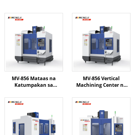
MV-856 Mataas na
MV-856 Vertical
Katumpakan sa
Machining Center na
Patayong Sentro ng
may High Rigidity
Pagproseso na may
Structure at Precision
Matibay na Istraktura
Spindle para sa CNC
at Linear Guideways
Milling at Metal Parts
para sa Tumpak na CNC
Processing
Milling na Aplikasyon