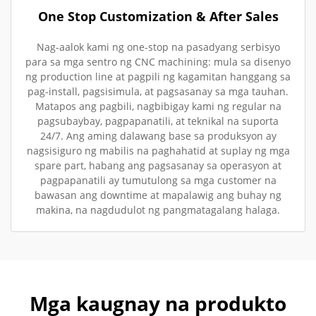
One Stop Customization & After Sales
Nag-aalok kami ng one-stop na pasadyang serbisyo
para sa mga sentro ng CNC machining: mula sa disenyo
ng production line at pagpili ng kagamitan hanggang sa
pag-install, pagsisimula, at pagsasanay sa mga tauhan.
Matapos ang pagbili, nagbibigay kami ng regular na
pagsubaybay, pagpapanatili, at teknikal na suporta
24/7. Ang aming dalawang base sa produksyon ay
nagsisiguro ng mabilis na paghahatid at suplay ng mga
spare part, habang ang pagsasanay sa operasyon at
pagpapanatili ay tumutulong sa mga customer na
bawasan ang downtime at mapalawig ang buhay ng
makina, na nagdudulot ng pangmatagalang halaga.
Mga kaugnay na produkto