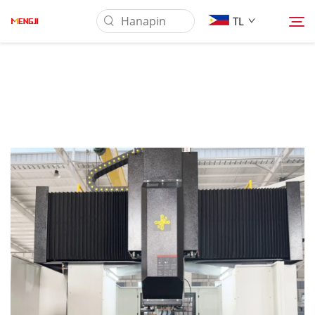
TL
Tungkol Sa Amin
Produkto
Pag-aaplay
Ilagay
Balita
Makipag-ugnayan sa Amin