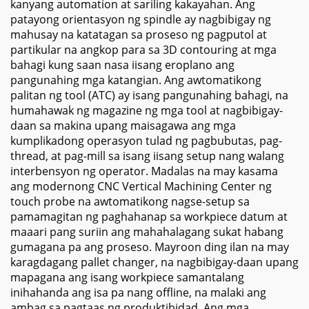
kanyang automation at sariling kakayahan. Ang
patayong orientasyon ng spindle ay nagbibigay ng
mahusay na katatagan sa proseso ng pagputol at
partikular na angkop para sa 3D contouring at mga
bahagi kung saan nasa iisang eroplano ang
pangunahing mga katangian. Ang awtomatikong
palitan ng tool (ATC) ay isang pangunahing bahagi, na
humahawak ng magazine ng mga tool at nagbibigay-
daan sa makina upang maisagawa ang mga
kumplikadong operasyon tulad ng pagbubutas, pag-
thread, at pag-mill sa isang iisang setup nang walang
interbensyon ng operator. Madalas na may kasama
ang modernong CNC Vertical Machining Center ng
touch probe na awtomatikong nagse-setup sa
pamamagitan ng paghahanap sa workpiece datum at
maaari pang suriin ang mahahalagang sukat habang
gumagana pa ang proseso. Mayroon ding ilan na may
karagdagang pallet changer, na nagbibigay-daan upang
mapagana ang isang workpiece samantalang
inihahanda ang isa pa nang offline, na malaki ang
ambag sa pagtaas ng produktibidad. Ang mga