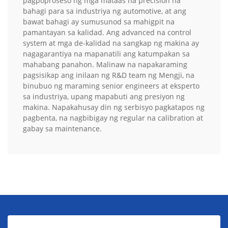
pagpoproseso ng mga mataas na precision na
bahagi para sa industriya ng automotive, at ang
bawat bahagi ay sumusunod sa mahigpit na
pamantayan sa kalidad. Ang advanced na control
system at mga de-kalidad na sangkap ng makina ay
nagagarantiya na mapanatili ang katumpakan sa
mahabang panahon. Malinaw na napakaraming
pagsisikap ang inilaan ng R&D team ng Mengji, na
binubuo ng maraming senior engineers at eksperto
sa industriya, upang mapabuti ang presiyon ng
makina. Napakahusay din ng serbisyo pagkatapos ng
pagbenta, na nagbibigay ng regular na calibration at
gabay sa maintenance.