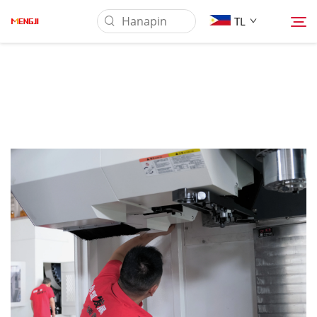
TL
Tungkol Sa Amin
Produkto
Pag-aaplay
Ilagay
Balita
Makipag-ugnayan sa Amin