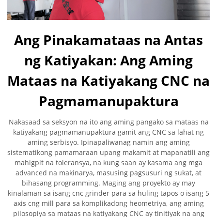
Ang Pinakamataas na Antas
ng Katiyakan: Ang Aming
Mataas na Katiyakang CNC na
Pagmamanupaktura
Nakasaad sa seksyon na ito ang aming pangako sa mataas na
katiyakang pagmamanupaktura gamit ang CNC sa lahat ng
aming serbisyo. Ipinapaliwanag namin ang aming
sistematikong pamamaraan upang makamit at mapanatili ang
mahigpit na toleransya, na kung saan ay kasama ang mga
advanced na makinarya, masusing pagsusuri ng sukat, at
bihasang programming. Maging ang proyekto ay may
kinalaman sa isang cnc grinder para sa huling tapos o isang 5
axis cng mill para sa komplikadong heometriya, ang aming
pilosopiya sa mataas na katiyakang CNC ay tinitiyak na ang