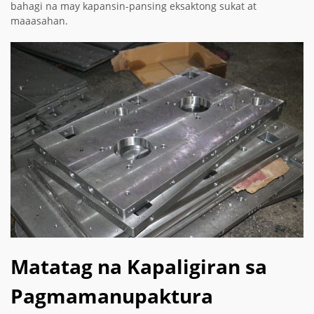
bahagi na may kapansin-pansing eksaktong sukat at
maaasahan.
Matatag na Kapaligiran sa
Pagmamanupaktura