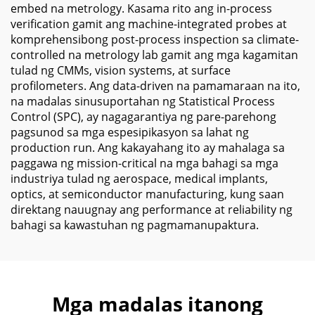
embed na metrology. Kasama rito ang in-process
verification gamit ang machine-integrated probes at
komprehensibong post-process inspection sa climate-
controlled na metrology lab gamit ang mga kagamitan
tulad ng CMMs, vision systems, at surface
profilometers. Ang data-driven na pamamaraan na ito,
na madalas sinusuportahan ng Statistical Process
Control (SPC), ay nagagarantiya ng pare-parehong
pagsunod sa mga espesipikasyon sa lahat ng
production run. Ang kakayahang ito ay mahalaga sa
paggawa ng mission-critical na mga bahagi sa mga
industriya tulad ng aerospace, medical implants,
optics, at semiconductor manufacturing, kung saan
direktang nauugnay ang performance at reliability ng
bahagi sa kawastuhan ng pagmamanupaktura.
Mga madalas itanong