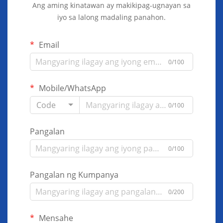
Ang aming kinatawan ay makikipag-ugnayan sa
iyo sa lalong madaling panahon.
Email
0/100
Mobile/WhatsApp
Code
0/100
Pangalan
0/100
Pangalan ng Kumpanya
0/200
Mensahe