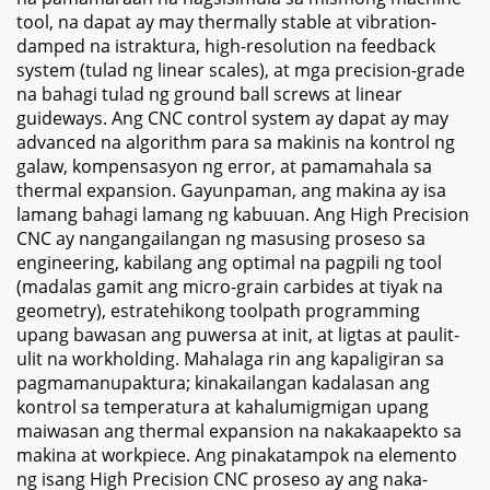
tool, na dapat ay may thermally stable at vibration-
damped na istraktura, high-resolution na feedback
system (tulad ng linear scales), at mga precision-grade
na bahagi tulad ng ground ball screws at linear
guideways. Ang CNC control system ay dapat ay may
advanced na algorithm para sa makinis na kontrol ng
galaw, kompensasyon ng error, at pamamahala sa
thermal expansion. Gayunpaman, ang makina ay isa
lamang bahagi lamang ng kabuuan. Ang High Precision
CNC ay nangangailangan ng masusing proseso sa
engineering, kabilang ang optimal na pagpili ng tool
(madalas gamit ang micro-grain carbides at tiyak na
geometry), estratehikong toolpath programming
upang bawasan ang puwersa at init, at ligtas at paulit-
ulit na workholding. Mahalaga rin ang kapaligiran sa
pagmamanupaktura; kinakailangan kadalasan ang
kontrol sa temperatura at kahalumigmigan upang
maiwasan ang thermal expansion na nakakaapekto sa
makina at workpiece. Ang pinakatampok na elemento
ng isang High Precision CNC proseso ay ang naka-