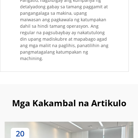
Pangatlo, nagbibigay ang kumpanya ng
detalyadong gabay sa tamang paggamit at
pangangalaga sa makina, upang
maiwasan ang pagkawala ng katumpakan
dahil sa hindi tamang operasyon. Ang
regular na pagsubaybay ay nakatutulong
din upang madiskubre at mapabago agad
ang mga maliit na paglihis, panatilihin ang
pangmatagalang katumpakan ng
machining.
Mga Kakambal na Artikulo
20