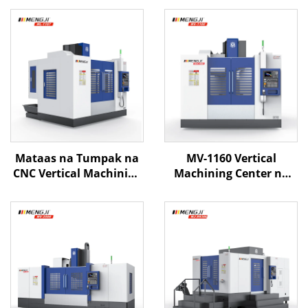
Mataas na Tumpak na
MV-1160 Vertical
CNC Vertical Machining
Machining Center na
Center ML-1167 na may
may 4 Axis CNC Control
3/4 Axis Linear
kasama ang Mataas na
Guideway Mataas na
Bilis na Spindle at
Bilis ng Pagputol at
Linear Guides para sa
Awtomatikong Palitan
Precision na Paggawa
ng Tool
ng Metal