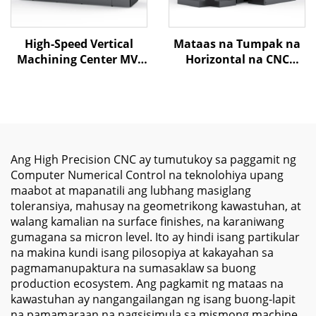
High-Speed Vertical
Mataas na Tumpak na
Machining Center MV-
Horizontal na CNC
2500 na may Malaking
Machining Center MJ-
Travel Capacity at
H630 X1100 Y850 Z950
Precision Spindle para
BT-50 CNC Machining
sa Metal Cutting
Center
Operations
Ang High Precision CNC ay tumutukoy sa paggamit ng
Computer Numerical Control na teknolohiya upang
maabot at mapanatili ang lubhang masiglang
toleransiya, mahusay na geometrikong kawastuhan, at
walang kamalian na surface finishes, na karaniwang
gumagana sa micron level. Ito ay hindi isang partikular
na makina kundi isang pilosopiya at kakayahan sa
pagmamanupaktura na sumasaklaw sa buong
production ecosystem. Ang pagkamit ng mataas na
kawastuhan ay nangangailangan ng isang buong-lapit
na pamamaraan na nagsisimula sa mismong machine