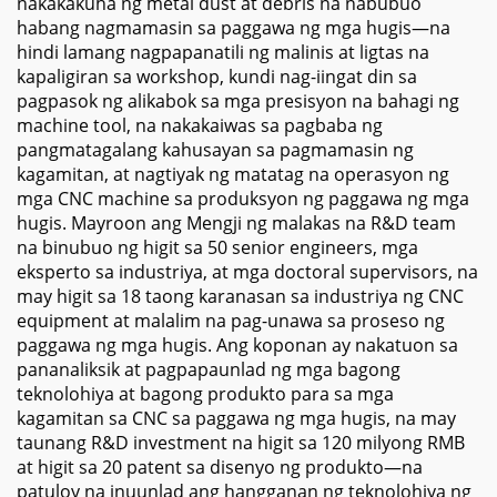
nakakakuha ng metal dust at debris na nabubuo
habang nagmamasin sa paggawa ng mga hugis—na
hindi lamang nagpapanatili ng malinis at ligtas na
kapaligiran sa workshop, kundi nag-iingat din sa
pagpasok ng alikabok sa mga presisyon na bahagi ng
machine tool, na nakakaiwas sa pagbaba ng
pangmatagalang kahusayan sa pagmamasin ng
kagamitan, at nagtiyak ng matatag na operasyon ng
mga CNC machine sa produksyon ng paggawa ng mga
hugis. Mayroon ang Mengji ng malakas na R&D team
na binubuo ng higit sa 50 senior engineers, mga
eksperto sa industriya, at mga doctoral supervisors, na
may higit sa 18 taong karanasan sa industriya ng CNC
equipment at malalim na pag-unawa sa proseso ng
paggawa ng mga hugis. Ang koponan ay nakatuon sa
pananaliksik at pagpapaunlad ng mga bagong
teknolohiya at bagong produkto para sa mga
kagamitan sa CNC sa paggawa ng mga hugis, na may
taunang R&D investment na higit sa 120 milyong RMB
at higit sa 20 patent sa disenyo ng produkto—na
patuloy na inuunlad ang hangganan ng teknolohiya ng