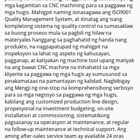
mga kagamitan sa CNC machining para sa paggawa ng
mga hugis. Mahigpit naming isinasagawa ang ISO9001
Quality Management System, at itinatag ang isang
kompletong sistema ng quality control na sumasaklaw
sa buong proseso mula sa pagbili ng hilaw na
materyales hanggang sa paghahatid ng handa nang
produkto, na nagpapatupad ng mahigpit na
inspeksyon sa lahat ng aspeto ng kahusayan,
pagganap, at katiyakan ng machine tool upang matiyak
na ang bawat CNC machine na inihahatid sa mga
kliyente sa paggawa ng mga hugis ay sumusunod sa
pinakamataas na pamantayan ng kalidad. Nagbibigay
ang Mengji ng one-stop na komprehensibong serbisyo
para sa mga negosyo sa paggawa ng mga hugis,
kabilang ang customized production line design,
propesyonal na investment budgeting, on-site
installation at commissioning, sistematikong
pagsasanay sa operasyon at maintenance, at regular
na follow-up maintenance at technical support. Ang
aming after-sales service team ay available 24 oras