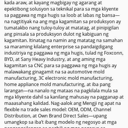
kada araw, at kayang magbigay ng agarang at
epektibong solusyon sa teknikal para sa mga kliyente
sa paggawa ng mga hugis sa loob at labas ng bansa—
na nagtitiyak na ang mga kagamitan sa produksyon ay
tumatakbo nang tuloy-tuloy at matatag, at pinipigilan
ang pinsala sa produksyon dulot ng kabiguan ng
kagamitan. Itinatag na namin ang matatag na samahan
sa maraming kilalang enterprise sa pandaigdigang
industriya ng paggawa ng mga hugis, tulad ng Foxconn,
BYD, at Sany Heavy Industry, at ang aming mga
kagamitan sa CNC para sa paggawa ng mga hugis ay
malawakang ginagamit na sa automotive mold
manufacturing, 3C electronic mold manufacturing,
home appliance mold manufacturing, at iba pang
larangan—na nanalo ng mataas na pagkilala mula sa
mga kliyente dahil sa kanilang mahusay na pagganap at
maaasahang kalidad. Nag-aalok ang Mengji ng apat na
flexible na trade sales model: OEM, ODM, Channel
Distribution, at Own Brand Direct Sales—upang
umangkop sa iba’t ibang modelo ng negosyo at mga