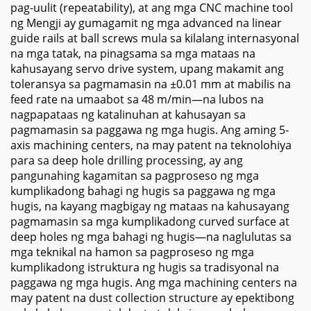
pag-uulit (repeatability), at ang mga CNC machine tool
ng Mengji ay gumagamit ng mga advanced na linear
guide rails at ball screws mula sa kilalang internasyonal
na mga tatak, na pinagsama sa mga mataas na
kahusayang servo drive system, upang makamit ang
toleransya sa pagmamasin na ±0.01 mm at mabilis na
feed rate na umaabot sa 48 m/min—na lubos na
nagpapataas ng katalinuhan at kahusayan sa
pagmamasin sa paggawa ng mga hugis. Ang aming 5-
axis machining centers, na may patent na teknolohiya
para sa deep hole drilling processing, ay ang
pangunahing kagamitan sa pagproseso ng mga
kumplikadong bahagi ng hugis sa paggawa ng mga
hugis, na kayang magbigay ng mataas na kahusayang
pagmamasin sa mga kumplikadong curved surface at
deep holes ng mga bahagi ng hugis—na naglulutas sa
mga teknikal na hamon sa pagproseso ng mga
kumplikadong istruktura ng hugis sa tradisyonal na
paggawa ng mga hugis. Ang mga machining centers na
may patent na dust collection structure ay epektibong