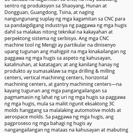
sentro ng produksyon sa Shaoyang, Hunan at
Dongguan, Guangdong, Tsina, at naging
nangungunang suplay ng mga kagamitan sa CNC para
sa pandaigdigang industriya ng paggawa ng mga hugis
dahil sa malakas nitong teknikal na kakayahan at
perpektong sistema ng serbisyo. Ang mga CNC
machine tool ng Mengji ay partikular na dinisenyo
upang tugunan ang mahigpit na mga kinakailangan ng
paggawa ng mga hugis sa aspeto ng kahusayan,
katalinuhan, at katatagan; at ang kanilang hanay ng
produkto ay sumasaklaw sa mga drilling & milling
centers, vertical machining centers, horizontal
machining centers, at gantry machining centers—na
kayang tugunan ang mga pangangailangan sa
pagmamasin ng lahat ng uri ng mga hugis sa paggawa
ng mga hugis, mula sa maliit ngunit eksaktong 3C
molds hanggang sa malalaking automotive molds at
aerospace molds. Sa paggawa ng mga hugis, ang
pagproseso ng mga bahagi ng hugis ay
nangangailangan ng mataas na kahusayan at mabuting