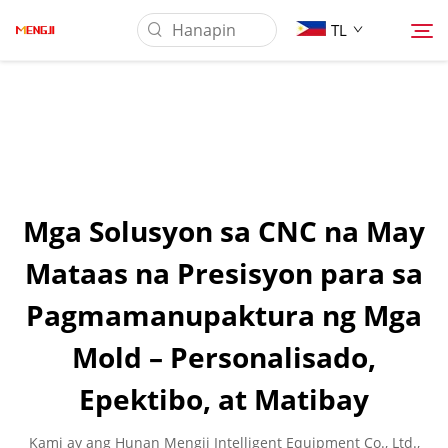
TL
Tungkol Sa Amin
Produkto
Mga Solusyon sa CNC na May
Pag-aaplay
Mataas na Presisyon para sa
Pagmamanupaktura ng Mga
Ilagay
Mold – Personalisado,
Balita
Epektibo, at Matibay
Makipag-ugnayan sa Amin
Kami ay ang Hunan Mengji Intelligent Equipment Co., Ltd.,