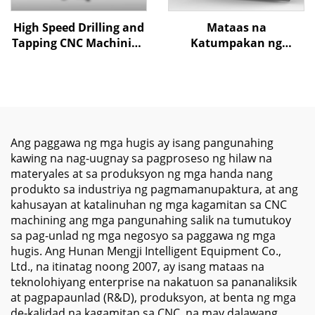
High Speed Drilling and
Mataas na
Tapping CNC Machining
Katumpakan ng
Center MT-600 Kasama
Patayong Sentro ng CNC
ang Rigid Spindle at
Machining ML-850 na
Automatic Tool Changer
Mayroong 3 Axis na
para sa Metalworking
Linear na Rail at
Direktang Drive ng
Spindle para sa Metal
Ang paggawa ng mga hugis ay isang pangunahing
Milling
kawing na nag-uugnay sa pagproseso ng hilaw na
materyales at sa produksyon ng mga handa nang
produkto sa industriya ng pagmamanupaktura, at ang
kahusayan at katalinuhan ng mga kagamitan sa CNC
machining ang mga pangunahing salik na tumutukoy
sa pag-unlad ng mga negosyo sa paggawa ng mga
hugis. Ang Hunan Mengji Intelligent Equipment Co.,
Ltd., na itinatag noong 2007, ay isang mataas na
teknolohiyang enterprise na nakatuon sa pananaliksik
at pagpapaunlad (R&D), produksyon, at benta ng mga
de-kalidad na kagamitan sa CNC, na may dalawang