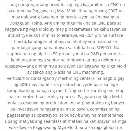
isang nangungunang provider ng mga kagamitan sa CNC na
nakatuon sa Paggawa ng Mga Mold, itinatag noong 2007 na
may dalawang basehan ng produksyon sa Shaoyang at
Dongguan, Tsina. Ang aming mga makina sa CNC para sa
Paggawa ng Mga Mold ay may pinakamataas na kahusayan sa
industriya (±0.01 mm na toleransya, Ra ≤0.4 µm na surface
finish), katatagan at tibay, na lahat ay sumusunod sa
pandaigdigang pamantayan sa kalidad na ISO9001. Na
suportahan ng higit sa 50 propesyonal na R&D personnel—
kabilang ang mga senior na inhinyero at mga doktor na
tagapayo—ang aming mga solusyon sa Paggawa ng Mga Mold
ay sakop ang 5-axis na CNC machining,
vertical/horizontal/gantry machining centers, na nagbibigay
ng 40% mas mabilis na production cycle para sa mga
komplikadong bahagi ng mold. Nag-ooffer kami ng one-stop
na customized na serbisyo para sa Paggawa ng Mga Mold,
mula sa disenyo ng production line at pagtatakda ng badyet
sa investisyon hanggang sa instalasyon, commissioning,
pagsasanay sa operasyon, at buhay-buhay na maintenance,
upang matiyak ang seamless at mataas na kahusayan na mga
workflow sa Paggawa ng Mga Mold para sa mga global na