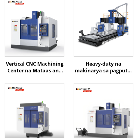
Vertical CNC Machining
Heavy-duty na
Center na Mataas ang
makinarya sa pagputol
Katumpakan na ML-
ng CNC Gantry
1167 Kasama ang Heavy
Machining Center ME-
Duty Frame na may
5223 X5200 Y2300 Z1000
Linear Guideway at ATC
BT-50 Apat na Patayong
System para sa
Gabay sa Z-axis
Paggawa ng Metal