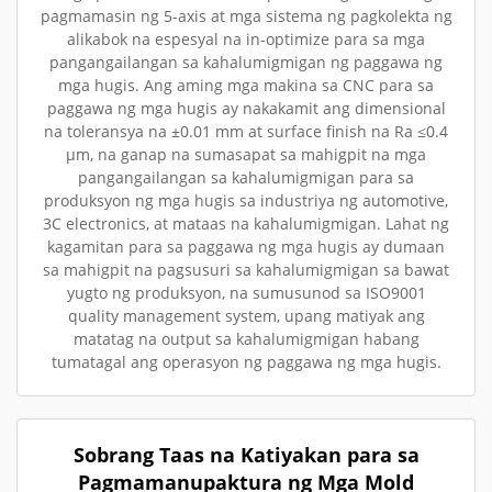
pagmamasin ng 5-axis at mga sistema ng pagkolekta ng
alikabok na espesyal na in-optimize para sa mga
pangangailangan sa kahalumigmigan ng paggawa ng
mga hugis. Ang aming mga makina sa CNC para sa
paggawa ng mga hugis ay nakakamit ang dimensional
na toleransya na ±0.01 mm at surface finish na Ra ≤0.4
µm, na ganap na sumasapat sa mahigpit na mga
pangangailangan sa kahalumigmigan para sa
produksyon ng mga hugis sa industriya ng automotive,
3C electronics, at mataas na kahalumigmigan. Lahat ng
kagamitan para sa paggawa ng mga hugis ay dumaan
sa mahigpit na pagsusuri sa kahalumigmigan sa bawat
yugto ng produksyon, na sumusunod sa ISO9001
quality management system, upang matiyak ang
matatag na output sa kahalumigmigan habang
tumatagal ang operasyon ng paggawa ng mga hugis.
Sobrang Taas na Katiyakan para sa
Pagmamanupaktura ng Mga Mold