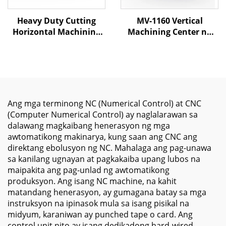
Heavy Duty Cutting
MV-1160 Vertical
Horizontal Machining
Machining Center na
Center MJ-1290 X1200
may High Precision
Y900 Z700 BT-50 CNC
Spindle para sa Metal
Milling Machining
Parts Milling at
Center
Industrial Component
Processing
Ang mga terminong NC (Numerical Control) at CNC
(Computer Numerical Control) ay naglalarawan sa
dalawang magkaibang henerasyon ng mga
awtomatikong makinarya, kung saan ang CNC ang
direktang ebolusyon ng NC. Mahalaga ang pag-unawa
sa kanilang ugnayan at pagkakaiba upang lubos na
maipakita ang pag-unlad ng awtomatikong
produksyon. Ang isang NC machine, na kahit
matandang henerasyon, ay gumagana batay sa mga
instruksyon na ipinasok mula sa isang pisikal na
midyum, karaniwan ay punched tape o card. Ang
control unit nito ay isang dedikadong hard-wired