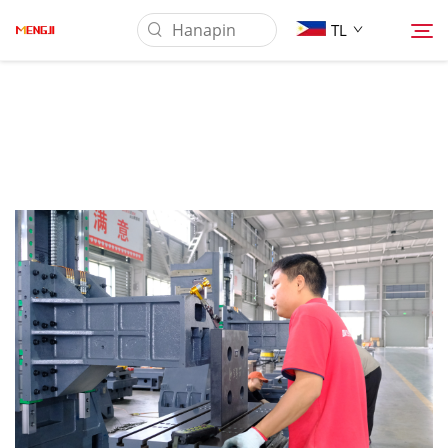
TL
Tungkol Sa Amin
Produkto
Pag-aaplay
Ilagay
Balita
Makipag-ugnayan sa Amin