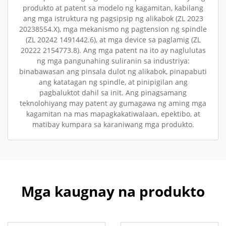
produkto at patent sa modelo ng kagamitan, kabilang
ang mga istruktura ng pagsipsip ng alikabok (ZL 2023
20238554.X), mga mekanismo ng pagtension ng spindle
(ZL 20242 1491442.6), at mga device sa paglamig (ZL
20222 2154773.8). Ang mga patent na ito ay naglulutas
ng mga pangunahing suliranin sa industriya:
binabawasan ang pinsala dulot ng alikabok, pinapabuti
ang katatagan ng spindle, at pinipigilan ang
pagbaluktot dahil sa init. Ang pinagsamang
teknolohiyang may patent ay gumagawa ng aming mga
kagamitan na mas mapagkakatiwalaan, epektibo, at
matibay kumpara sa karaniwang mga produkto.
Mga kaugnay na produkto