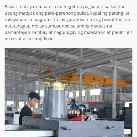
Bawat tool ay dumaan sa mahigpit na pagsusuri sa kalidad
upang matiyak ang pare-parehong sukat, kapal ng patong, at
kakayahan sa pagputol. Ito ay garantiya na ang bawat tool na
natatanggap mo ay sumusunod sa aming mataas na
pamantayan sa tibay at nagbibigay ng maasahan at paulit-ulit
na resulta sa shop floor.