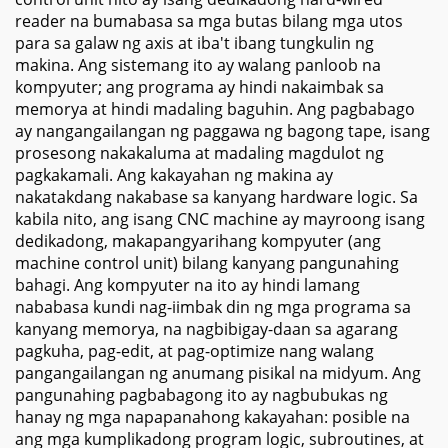
reader na bumabasa sa mga butas bilang mga utos
para sa galaw ng axis at iba't ibang tungkulin ng
makina. Ang sistemang ito ay walang panloob na
kompyuter; ang programa ay hindi nakaimbak sa
memorya at hindi madaling baguhin. Ang pagbabago
ay nangangailangan ng paggawa ng bagong tape, isang
prosesong nakakaluma at madaling magdulot ng
pagkakamali. Ang kakayahan ng makina ay
nakatakdang nakabase sa kanyang hardware logic. Sa
kabila nito, ang isang CNC machine ay mayroong isang
dedikadong, makapangyarihang kompyuter (ang
machine control unit) bilang kanyang pangunahing
bahagi. Ang kompyuter na ito ay hindi lamang
nababasa kundi nag-iimbak din ng mga programa sa
kanyang memorya, na nagbibigay-daan sa agarang
pagkuha, pag-edit, at pag-optimize nang walang
pangangailangan ng anumang pisikal na midyum. Ang
pangunahing pagbabagong ito ay nagbubukas ng
hanay ng mga napapanahong kakayahan: posible na
ang mga kumplikadong program logic, subroutines, at