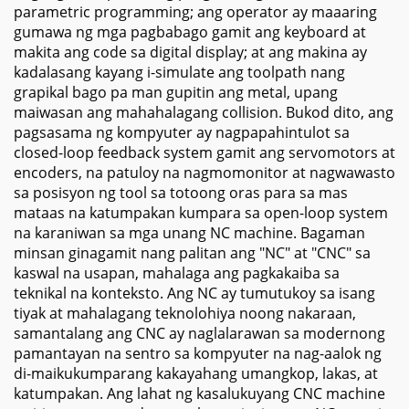
parametric programming; ang operator ay maaaring
gumawa ng mga pagbabago gamit ang keyboard at
makita ang code sa digital display; at ang makina ay
kadalasang kayang i-simulate ang toolpath nang
grapikal bago pa man gupitin ang metal, upang
maiwasan ang mahahalagang collision. Bukod dito, ang
pagsasama ng kompyuter ay nagpapahintulot sa
closed-loop feedback system gamit ang servomotors at
encoders, na patuloy na nagmomonitor at nagwawasto
sa posisyon ng tool sa totoong oras para sa mas
mataas na katumpakan kumpara sa open-loop system
na karaniwan sa mga unang NC machine. Bagaman
minsan ginagamit nang palitan ang "NC" at "CNC" sa
kaswal na usapan, mahalaga ang pagkakaiba sa
teknikal na konteksto. Ang NC ay tumutukoy sa isang
tiyak at mahalagang teknolohiya noong nakaraan,
samantalang ang CNC ay naglalarawan sa modernong
pamantayan na sentro sa kompyuter na nag-aalok ng
di-maikukumparang kakayahang umangkop, lakas, at
katumpakan. Ang lahat ng kasalukuyang CNC machine