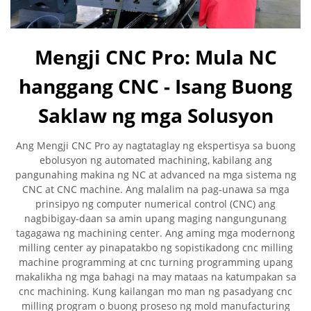
Mengji CNC Pro: Mula NC
hanggang CNC - Isang Buong
Saklaw ng mga Solusyon
Ang Mengji CNC Pro ay nagtataglay ng ekspertisya sa buong
ebolusyon ng automated machining, kabilang ang
pangunahing makina ng NC at advanced na mga sistema ng
CNC at CNC machine. Ang malalim na pag-unawa sa mga
prinsipyo ng computer numerical control (CNC) ang
nagbibigay-daan sa amin upang maging nangungunang
tagagawa ng machining center. Ang aming mga modernong
milling center ay pinapatakbo ng sopistikadong cnc milling
machine programming at cnc turning programming upang
makalikha ng mga bahagi na may mataas na katumpakan sa
cnc machining. Kung kailangan mo man ng pasadyang cnc
milling program o buong proseso ng mold manufacturing