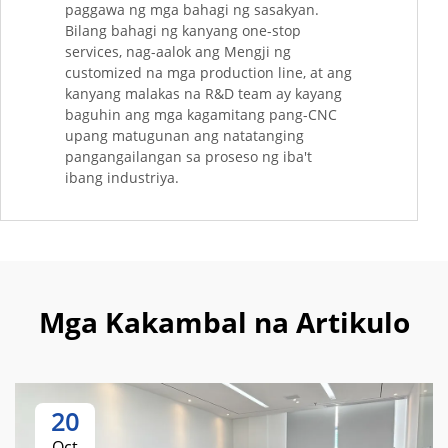
paggawa ng mga bahagi ng sasakyan.
Bilang bahagi ng kanyang one-stop
services, nag-aalok ang Mengji ng
customized na mga production line, at ang
kanyang malakas na R&D team ay kayang
baguhin ang mga kagamitang pang-CNC
upang matugunan ang natatanging
pangangailangan sa proseso ng iba't
ibang industriya.
Mga Kakambal na Artikulo
20
Oct