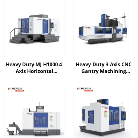
Heavy Duty MJ-H1000 4-
Heavy-Duty 3-Axis CNC
Axis Horizontal
Gantry Machining
Machining Center X1600
Center ME-3223 X3200
Y1000 Z1000 BT-50
Y2200 Z1000 BT-50 Apat
Dalawang Linear na
na Linear Guides sa Z-
Gabay & Isang Pinatigas
axis
na Riles