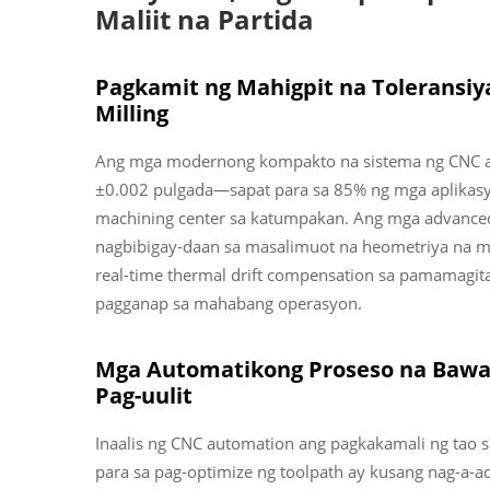
Maliit na Partida
Pagkamit ng Mahigpit na Toleransi
Milling
Ang mga modernong kompakto na sistema ng CNC ay
±0.002 pulgada—sapat para sa 85% ng mga aplikasy
machining center sa katumpakan. Ang mga advanced 
nagbibigay-daan sa masalimuot na heometriya na may
real-time thermal drift compensation sa pamamagit
pagganap sa mahabang operasyon.
Mga Automatikong Proseso na Bawas
Pag-uulit
Inaalis ng CNC automation ang pagkakamali ng tao
para sa pag-optimize ng toolpath ay kusang nag-a-ad