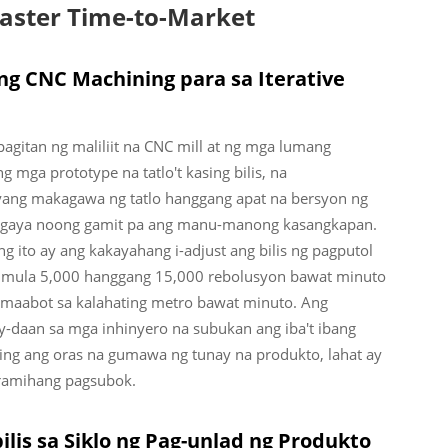
Faster Time-to-Market
g CNC Machining para sa Iterative
agitan ng maliliit na CNC mill at ng mga lumang
mga prototype na tatlo't kasing bilis, na
ang makagawa ng tatlo hanggang apat na bersyon ng
ng gaya noong gamit pa ang manu-manong kasangkapan.
 ito ay ang kakayahang i-adjust ang bilis ng pagputol
 mula 5,000 hanggang 15,000 rebolusyon bawat minuto
 umaabot sa kalahating metro bawat minuto. Ang
-daan sa mga inhinyero na subukan ang iba't ibang
ng ang oras na gumawa ng tunay na produkto, lahat ay
ramihang pagsubok.
is sa Siklo ng Pag-unlad ng Produkto