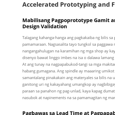
Accelerated Prototyping and 
Mabilisang Pagpoprototype Gamit an
Design Validation
Talagang kahanga-hanga ang pagkakaiba ng bilis sa p
pamamaraan. Nagsasalita tayo tungkol sa paggawa ng 
nangangahulugan na karamihan ng mga shop ay kay
disenyo bawat linggo imbes na isa o dalawa lama
At ang tunay na nagpapabukod-tangi sa mga makitang
habang gumagana. Ang spindle ay maaaring umikot
samantalang pinakakain ang materyales sa bilis na
ganitong uri ng kakayahang umangkop ay nagbibigay
paraan sa panahon ng pag-unlad, kaya kapag dumati
nasubok at napinements na sa pamamagitan ng ma
Pagbawas sa Lead Time at Pagpapabil