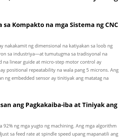
ya sa Kompakto na mga Sistema ng CNC
 nakakamit ng dimensional na katiyakan sa loob ng
on sa industriya—at tumutugma sa tradisyonal na
na linear guide at micro-step motor control ay
 positional repeatability na wala pang 5 microns. Ang
an ng embedded sensor ay tinitiyak ang matatag na
an ang Pagkakaiba-iba at Tiniyak ang
 sa 92% ng mga yugto ng machining. Ang mga algorithm
just sa feed rate at spindle speed upang mapanatili ang