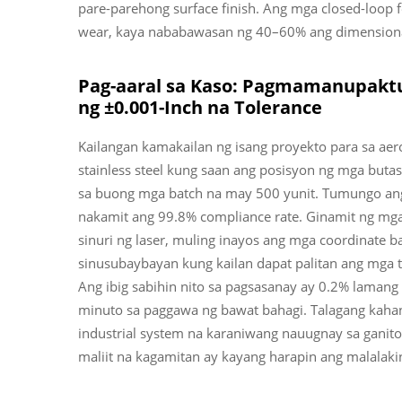
pare-parehong surface finish. Ang mga closed-loop
wear, kaya nababawasan ng 40–60% ang dimensiona
Pag-aaral sa Kaso: Pagmamanupakt
ng ±0.001-Inch na Tolerance
Kailangan kamakailan ng isang proyekto para sa ae
stainless steel kung saan ang posisyon ng mga butas
sa buong mga batch na may 500 yunit. Tumungo an
nakamit ang 99.8% compliance rate. Ginamit ng mga 
sinuri ng laser, muling inayos ang mga coordinate
sinusubaybayan kung kailan dapat palitan ang mga 
Ang ibig sabihin nito sa pagsasanay ay 0.2% laman
minuto sa paggawa ng bawat bahagi. Talagang kahan
industrial system na karaniwang nauugnay sa ganito
maliit na kagamitan ay kayang harapin ang malal