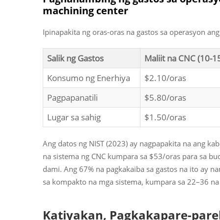
machining center
Ipinapakita ng oras-oras na gastos sa operasyon an
Salik ng Gastos
Maliit na CNC (10-
Konsumo ng Enerhiya
$2.10/oras
Pagpapanatili
$5.80/oras
Lugar sa sahig
$1.50/oras
Ang datos ng NIST (2023) ay nagpapakita na ang kab
na sistema ng CNC kumpara sa $53/oras para sa bu
dami. Ang 67% na pagkakaiba sa gastos na ito ay n
sa kompakto na mga sistema, kumpara sa 22–36 na 
Katiyakan, Pagkakapare-pareh