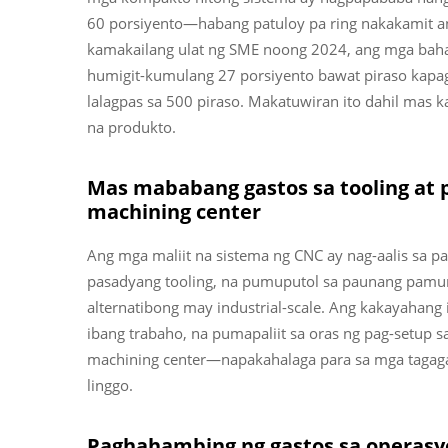
60 porsiyento—habang patuloy pa ring nakakamit a
kamakailang ulat ng SME noong 2024, ang mga baha
humigit-kumulang 27 porsiyento bawat piraso kapag
lalagpas sa 500 piraso. Makatuwiran ito dahil mas
na produkto.
Mas mababang gastos sa tooling at 
machining center
Ang mga maliit na sistema ng CNC ay nag-aalis sa pa
pasadyang tooling, na pumuputol sa paunang pamu
alternatibong may industrial-scale. Ang kakayahang i
ibang trabaho, na pumapaliit sa oras ng pag-setup s
machining center—napakahalaga para sa mga tagag
linggo.
Paghahambing ng gastos sa operasyo