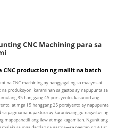
unting CNC Machining para sa
mi
a CNC production ng maliit na batch
kat na CNC machining ay nanggagaling sa maayos at
t na produksyon, karamihan sa gastos ay napupunta sa
mulang 35 hanggang 45 porsiyento, kasunod ang
yento, at mga 15 hanggang 25 porsiyento ay napupunta
dad sa pagmamanupaktura ay karaniwang gumagastos ng
ng mapapanatili ang ilaw at mga kagamitan. Ngunit ang
malaki sa mga dagdag na gastos—sa pagitan ng 40 at