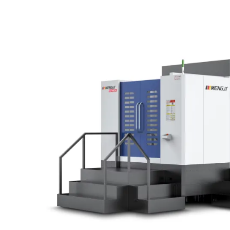
Industriya Ng Kagamitan
Pagsas
Pangmedikal
Hangi