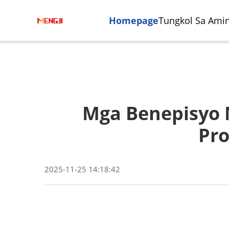
Homepage
Tungkol Sa Ami
Mga Benepisyo N
Pro
2025-11-25 14:18:42
Sentro Ng Pagsasangkot At
Paggawa Ng Semikonduktor
Sentr
Indust
Pagmimili
Vertik
Autom