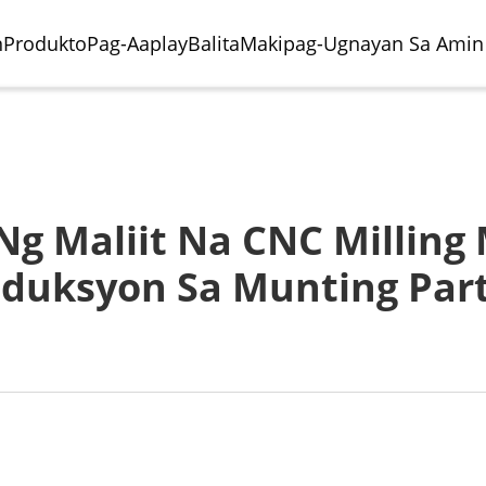
n
Produkto
Pag-Aaplay
Balita
Makipag-Ugnayan Sa Amin
g Maliit Na CNC Milling
duksyon Sa Munting Par
o Ng Paghuhukay
riya Ng Paggawa Ng
Sentro Ng Paghuhukay
Paggawa Ng Eroplano
al
obilya
Horizontal