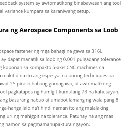
 feedback system ay awtomatikong binabawasan ang tool
l variance kumpara sa karaniwang setup.
ura ng Aerospace Components sa Loob
rospace fastener ng mga bahagi na gawa sa 316L
 ay dapat manatili sa loob ng 0.001 pulgadang tolerance
g koponan sa kompakto 5-axis CNC machines na
makitid na ito ang espesyal na boring techniques na
 bawat 25 piraso habang gumagawa, at awtomatikong
tool pagkatapos ng humigit-kumulang 78 na kahusayan.
g ang basurang nabuo at umabot lamang ng wala pang 8
ga-hanga lalo na't hindi naman ito ang malalaking
ng uri ng mahigpit na tolerance. Patunay na ang mas
aking hamon sa pagmamanupaktura ngayon.