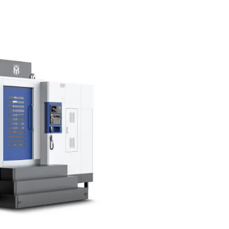
akay Ng Enerhiya Sa
n