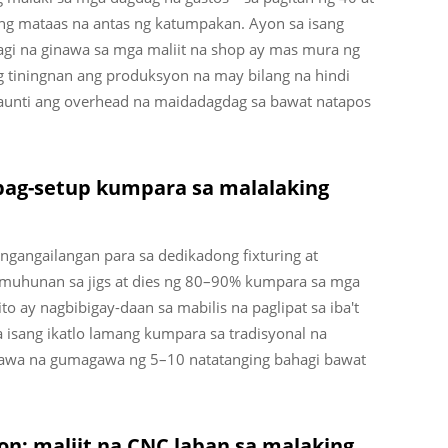
ng mataas na antas ng katumpakan. Ayon sa isang
gi na ginawa sa mga maliit na shop ay mas mura ng
 tiningnan ang produksyon na may bilang na hindi
 kaunti ang overhead na maidadagdag sa bawat natapos
pag-setup kumpara sa malalaking
ngangailangan para sa dedikadong fixturing at
muhunan sa jigs at dies ng 80–90% kumpara sa mga
to ay nagbibigay-daan sa mabilis na paglipat sa iba't
a isang ikatlo lamang kumpara sa tradisyonal na
awa na gumagawa ng 5–10 natatanging bahagi bawat
n: maliit na CNC laban sa malaking