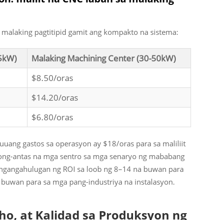
g malaking pagtitipid gamit ang kompakto na sistema:
15kW)
Malaking Machining Center (30-50kW)
$8.50/oras
$14.20/oras
$6.80/oras
uuang gastos sa operasyon ay $18/oras para sa maliliit
ong-antas na mga sentro sa mga senaryo ng mababang
angangahulugan ng ROI sa loob ng 8–14 na buwan para
buwan para sa mga pang-industriya na instalasyon.
o, at Kalidad sa Produksyon ng