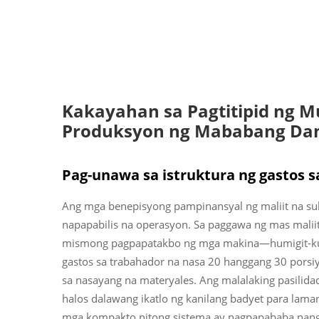
Kakayahan sa Pagtitipid ng M
Produksyon ng Mababang Da
Pag-unawa sa istruktura ng gastos s
Ang mga benepisyong pampinansyal ng maliit na su
napapabilis na operasyon. Sa paggawa ng mas malii
mismong pagpapatakbo ng mga makina—humigit-ku
gastos sa trabahador na nasa 20 hanggang 30 porsi
sa nasayang na materyales. Ang malalaking pasili
halos dalawang ikatlo ng kanilang badyet para lama
mga kompakto nitong sistema ay nagpapababa nang 