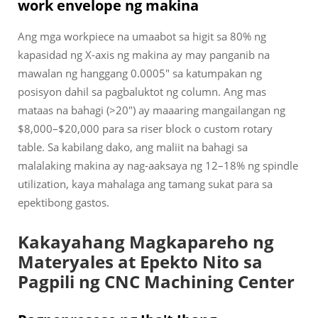
work envelope ng makina
Ang mga workpiece na umaabot sa higit sa 80% ng
kapasidad ng X-axis ng makina ay may panganib na
mawalan ng hanggang 0.0005" sa katumpakan ng
posisyon dahil sa pagbaluktot ng column. Ang mas
mataas na bahagi (>20") ay maaaring mangailangan ng
$8,000–$20,000 para sa riser block o custom rotary
table. Sa kabilang dako, ang maliit na bahagi sa
malalaking makina ay nag-aaksaya ng 12–18% ng spindle
utilization, kaya mahalaga ang tamang sukat para sa
epektibong gastos.
Kakayahang Magkapareho ng
Materyales at Epekto Nito sa
Pagpili ng CNC Machining Center