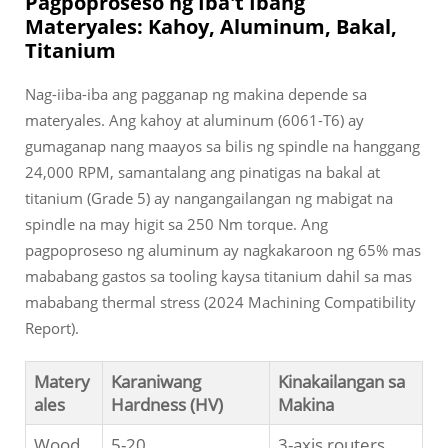
Pagpoproseso ng Iba't Ibang
Materyales: Kahoy, Aluminum, Bakal,
Titanium
Nag-iiba-iba ang pagganap ng makina depende sa
materyales. Ang kahoy at aluminum (6061-T6) ay
gumaganap nang maayos sa bilis ng spindle na hanggang
24,000 RPM, samantalang ang pinatigas na bakal at
titanium (Grade 5) ay nangangailangan ng mabigat na
spindle na may higit sa 250 Nm torque. Ang
pagpoproseso ng aluminum ay nagkakaroon ng 65% mas
mababang gastos sa tooling kaysa titanium dahil sa mas
mababang thermal stress (2024 Machining Compatibility
Report).
Matery
Karaniwang
Kinakailangan sa
ales
Hardness (HV)
Makina
Wood
5-20
3-axis routers