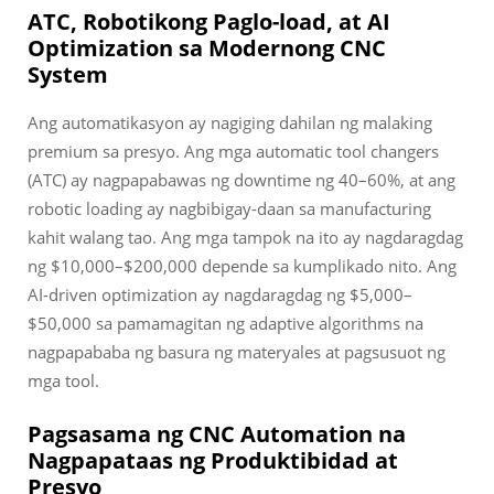
ATC, Robotikong Paglo-load, at AI
Optimization sa Modernong CNC
System
Ang automatikasyon ay nagiging dahilan ng malaking
premium sa presyo. Ang mga automatic tool changers
(ATC) ay nagpapabawas ng downtime ng 40–60%, at ang
robotic loading ay nagbibigay-daan sa manufacturing
kahit walang tao. Ang mga tampok na ito ay nagdaragdag
ng $10,000–$200,000 depende sa kumplikado nito. Ang
AI-driven optimization ay nagdaragdag ng $5,000–
$50,000 sa pamamagitan ng adaptive algorithms na
nagpapababa ng basura ng materyales at pagsusuot ng
mga tool.
Pagsasama ng CNC Automation na
Nagpapataas ng Produktibidad at
Presyo