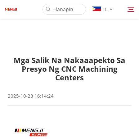
TL
Tungkol Sa Amin
Mga Salik Na Nakaaapekto Sa
Produkto
Presyo Ng CNC Machining
Centers
Pag-aaplay
2025-10-23 16:14:24
Balita
Makipag-ugnayan sa Amin