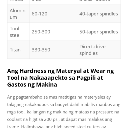
Alumin
60-120
40-taper spindles
um
Tool
250-300
50-taper spindles
steel
Direct-drive
Titan
330-350
spindles
Ang Hardness ng Materyal at Wear ng
Tool na Nakaaapekto sa Pagpili at
Gastos ng Makina
Ang pagtatrabaho sa mas matitigas na materyales ay
talagang nakakaubos sa badyet dahil mabilis maubos ang
mga tool, kailangan ng makina ng mataas na pressure na
coolant na higit sa 200 psi, at dapat mas malakas ang
frame. Halimbawa, ang high speed steel cutters ay