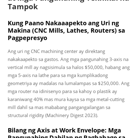
Tampok
Kung Paano Nakaaapekto ang Uri ng
Makina (CNC Mills, Lathes, Routers) sa
Pagpepresyo
Ang uri ng CNC machining center ay direktang
nakakaapekto sa gastos. Ang mga pangunahing 3-axis na
vertical mill ay nagsisimula sa halos $50,000, habang ang
mga 5-axis na lathe para sa mga kumplikadong
geometriya ay madalas na lumalampas sa $250,000. Ang
mga router na idinisenyo para sa kahoy o plastik ay
karaniwang 40% mas mura kaysa sa mga metal-cutting
mill dahil sa mas mababang pangangailangan sa
structural rigidity (Machinery Digest 2023).
Bilang ng Axis at Work Envelope: Mga
Pangunahing Dahilan ng Pagbabago sa