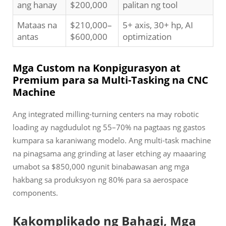
ang hanay
$200,000
palitan ng tool
Mataas na
$210,000–
5+ axis, 30+ hp, AI
antas
$600,000
optimization
Mga Custom na Konpigurasyon at
Premium para sa Multi-Tasking na CNC
Machine
Ang integrated milling-turning centers na may robotic
loading ay nagdudulot ng 55–70% na pagtaas ng gastos
kumpara sa karaniwang modelo. Ang multi-task machine
na pinagsama ang grinding at laser etching ay maaaring
umabot sa $850,000 ngunit binabawasan ang mga
hakbang sa produksyon ng 80% para sa aerospace
components.
Kakomplikado ng Bahagi, Mga