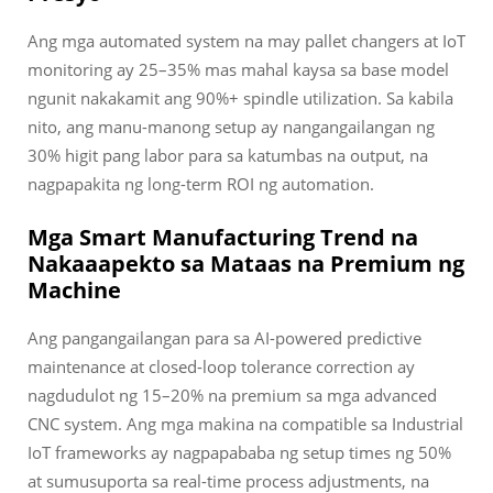
Ang mga automated system na may pallet changers at IoT
monitoring ay 25–35% mas mahal kaysa sa base model
ngunit nakakamit ang 90%+ spindle utilization. Sa kabila
nito, ang manu-manong setup ay nangangailangan ng
30% higit pang labor para sa katumbas na output, na
nagpapakita ng long-term ROI ng automation.
Mga Smart Manufacturing Trend na
Nakaaapekto sa Mataas na Premium ng
Machine
Ang pangangailangan para sa AI-powered predictive
maintenance at closed-loop tolerance correction ay
nagdudulot ng 15–20% na premium sa mga advanced
CNC system. Ang mga makina na compatible sa Industrial
IoT frameworks ay nagpapababa ng setup times ng 50%
at sumusuporta sa real-time process adjustments, na