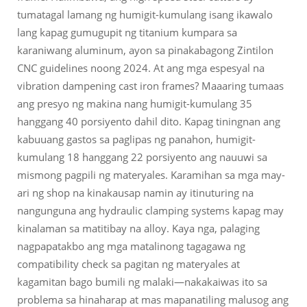
tumatagal lamang ng humigit-kumulang isang ikawalo
lang kapag gumugupit ng titanium kumpara sa
karaniwang aluminum, ayon sa pinakabagong Zintilon
CNC guidelines noong 2024. At ang mga espesyal na
vibration dampening cast iron frames? Maaaring tumaas
ang presyo ng makina nang humigit-kumulang 35
hanggang 40 porsiyento dahil dito. Kapag tiningnan ang
kabuuang gastos sa paglipas ng panahon, humigit-
kumulang 18 hanggang 22 porsiyento ang nauuwi sa
mismong pagpili ng materyales. Karamihan sa mga may-
ari ng shop na kinakausap namin ay itinuturing na
nangunguna ang hydraulic clamping systems kapag may
kinalaman sa matitibay na alloy. Kaya nga, palaging
nagpapatakbo ang mga matalinong tagagawa ng
compatibility check sa pagitan ng materyales at
kagamitan bago bumili ng malaki—nakakaiwas ito sa
problema sa hinaharap at mas mapanatiling malusog ang