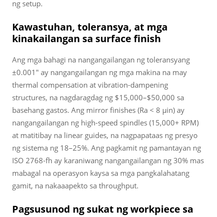
ng setup.
Kawastuhan, toleransya, at mga
kinakailangan sa surface finish
Ang mga bahagi na nangangailangan ng toleransyang
±0.001" ay nangangailangan ng mga makina na may
thermal compensation at vibration-dampening
structures, na nagdaragdag ng $15,000–$50,000 sa
basehang gastos. Ang mirror finishes (Ra < 8 µin) ay
nangangailangan ng high-speed spindles (15,000+ RPM)
at matitibay na linear guides, na nagpapataas ng presyo
ng sistema ng 18–25%. Ang pagkamit ng pamantayan ng
ISO 2768-fh ay karaniwang nangangailangan ng 30% mas
mabagal na operasyon kaysa sa mga pangkalahatang
gamit, na nakaaapekto sa throughput.
Pagsusunod ng sukat ng workpiece sa