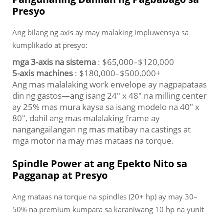
Presyo
Ang bilang ng axis ay may malaking impluwensya sa
kumplikado at presyo:
mga 3-axis na sistema
: $65,000–$120,000
5-axis machines
: $180,000–$500,000+
Ang mas malalaking work envelope ay nagpapataas
din ng gastos—ang isang 24" x 48" na milling center
ay 25% mas mura kaysa sa isang modelo na 40" x
80", dahil ang mas malalaking frame ay
nangangailangan ng mas matibay na castings at
mga motor na may mas mataas na torque.
Spindle Power at ang Epekto Nito sa
Pagganap at Presyo
Ang mataas na torque na spindles (20+ hp) ay may 30–
50% na premium kumpara sa karaniwang 10 hp na yunit