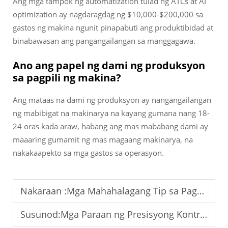
Ang mga tampok ng automatization tulad ng ATCs at AI
optimization ay nagdaragdag ng $10,000-$200,000 sa
gastos ng makina ngunit pinapabuti ang produktibidad at
binabawasan ang pangangailangan sa manggagawa.
Ano ang papel ng dami ng produksyon
sa pagpili ng makina?
Ang mataas na dami ng produksyon ay nangangailangan
ng mabibigat na makinarya na kayang gumana nang 18-
24 oras kada araw, habang ang mas mababang dami ay
maaaring gumamit ng mas magaang makinarya, na
nakakaapekto sa mga gastos sa operasyon.
Nakaraan :
Mga Mahahalagang Tip sa Pagpapanatili ng mga VMC Machine upang Magsiguro ng Long-Term na Katiyakan
Susunod:
Mga Paraan ng Presisyong Kontrol para sa Vertical Milling Centers