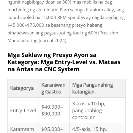
ngunit nagbibigay-daan sa 80% mas mabilis na pag-
machining ng aluminum. Para sa mga titanium alloy, ang
liquid-cooled na 15,000 RPM spindles ay nagdaragdag ng
$45,000–$75,000 sa basehang presyo habang
binabawasan ang pagsusuot ng tool ng 60% (Precision
Manufacturing Journal 2024).
Mga Saklaw ng Presyo Ayon sa
Kategorya: Mga Entry-Level vs. Mataas
na Antas na CNC System
Karaniwan
Mga Pangunahing
Kategorya
g Gastos
katangian
3-axis, ¤10 hp,
$40,000–
Entry-Level
pangunahing
$90,000
controller
Katamtam
$95,000–
4/5-axis, 15 hp,