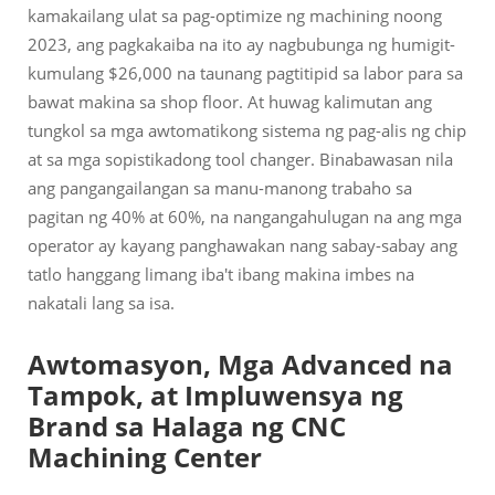
kamakailang ulat sa pag-optimize ng machining noong
2023, ang pagkakaiba na ito ay nagbubunga ng humigit-
kumulang $26,000 na taunang pagtitipid sa labor para sa
bawat makina sa shop floor. At huwag kalimutan ang
tungkol sa mga awtomatikong sistema ng pag-alis ng chip
at sa mga sopistikadong tool changer. Binabawasan nila
ang pangangailangan sa manu-manong trabaho sa
pagitan ng 40% at 60%, na nangangahulugan na ang mga
operator ay kayang panghawakan nang sabay-sabay ang
tatlo hanggang limang iba't ibang makina imbes na
nakatali lang sa isa.
Awtomasyon, Mga Advanced na
Tampok, at Impluwensya ng
Brand sa Halaga ng CNC
Machining Center