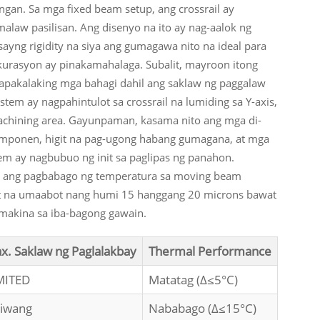
gan. Sa mga fixed beam setup, ang crossrail ay
malaw pasilisan. Ang disenyo na ito ay nag-aalok ng
ayng rigidity na siya ang gumagawa nito na ideal para
kurasyon ay pinakamahalaga. Subalit, mayroon itong
napakalaking mga bahagi dahil ang saklaw ng paggalaw
tem ay nagpahintulot sa crossrail na lumiding sa Y-axis,
chining area. Gayunpaman, kasama nito ang mga di-
mponen, higit na pag-ugong habang gumagana, at mga
em ay nagbubuo ng init sa paglipas ng panahon.
, ang pagbabago ng temperatura sa moving beam
ft na umaabot nang humi 15 hanggang 20 microns bawat
 makina sa iba-bagong gawain.
x. Saklaw ng Paglalakbay
Thermal Performance
MITED
Matatag (Δ≤5°C)
iwang
Nababago (Δ≤15°C)