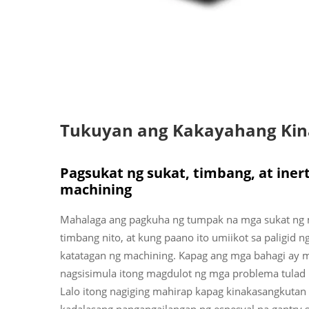
Tukuyan ang Kakayahang Kina
Pagsukat ng sukat, timbang, at inert
machining
Mahalaga ang pagkuha ng tumpak na mga sukat ng m
timbang nito, at kung paano ito umiikot sa paligid 
katatagan ng machining. Kapag ang mga bahagi ay 
nagsisimula itong magdulot ng mga problema tulad 
Lalo itong nagiging mahirap kapag kinakasangkutan 