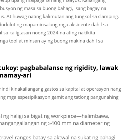
 setup upang maipagana nang maayos. Kailangang
tribusyon ng masa sa buong bahagi, isang bagay na
s. At huwag nating kalimutan ang tungkol sa clamping.
udulot ng mapaminsalang mga aksidente dahil sa
 sa kaligtasan noong 2024 na ating nakikita
a tool at minsan ay ng buong makina dahil sa
tukoy: pagbabalanse ng rigidity, lawak
gmamay-ari
hindi kinakailangang gastos sa kapital at operasyon nang
ang mga espesipikasyon gamit ang tatlong pangunahing
al ng haligi sa bigat ng workpiece—halimbawa,
 nangangailangan ng ≥400 mm na diameter ng
Z travel ranges batay sa aktwal na sukat ng bahagi