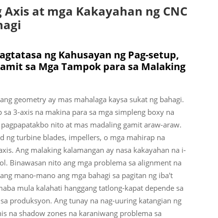
g Axis at mga Kakayahan ng CNC
hagi
 Pagtatasa ng Kahusayan ng Pag-setup,
kamit sa Mga Tampok para sa Malaking
ls, ang geometry ay mas mahalaga kaysa sukat ng bahagi.
 sa 3-axis na makina para sa mga simpleng boxy na
 pagpapatakbo nito at mas madaling gamit araw-araw.
 ng turbine blades, impellers, o mga mahirap na
-axis. Ang malaking kalamangan ay nasa kakayahan na i-
ol. Binawasan nito ang mga problema sa alignment na
 nang mano-mano ang mga bahagi sa pagitan ng iba't
maba mula kalahati hanggang tatlong-kapat depende sa
 sa produksyon. Ang tunay na nag-uuring katangian ng
inis na shadow zones na karaniwang problema sa