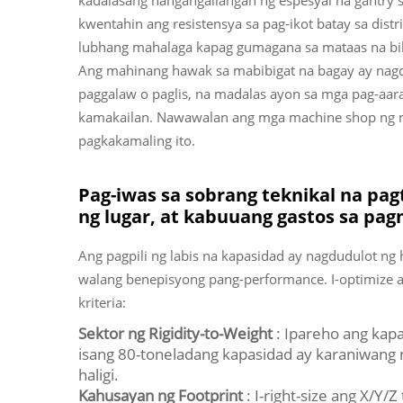
kadalasang nangangailangan ng espesyal na gantry
kwentahin ang resistensya sa pag-ikot batay sa dis
lubhang mahalaga kapag gumagana sa mataas na bili
Ang mahinang hawak sa mabibigat na bagay ay nagd
paggalaw o paglis, na madalas ayon sa mga pag-aaral
kamakailan. Nawawalan ang mga machine shop ng mg
pagkakamaling ito.
Pag-iwas sa sobrang teknikal na pag
ng lugar, at kabuuang gastos sa pa
Ang pagpili ng labis na kapasidad ay nagdudulot ng 
walang benepisyong pang-performance. I-optimize 
kriteria:
Sektor ng Rigidity-to-Weight
: Ipareho ang kap
isang 80-toneladang kapasidad ay karaniwang
haligi.
Kahusayan ng Footprint
: I-right-size ang X/Y/