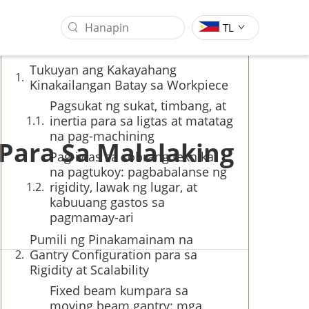
Talaan ng mga Nilalaman
TL
Tukuyan ang Kakayahang
Kinakailangan Batay sa Workpiece
Pagsukat ng sukat, timbang, at
inertia para sa ligtas at matatag
na pag-machining
Para Sa Malalaking
Pag-iwas sa sobrang teknikal
na pagtukoy: pagbabalanse ng
rigidity, lawak ng lugar, at
kabuuang gastos sa
pagmamay-ari
Sentro Ng Pagsasangkot Ng
Industriya Ng Pagproseso Ng
Pumili ng Pinakamainam na
Gantry
Molds
Gantry Configuration para sa
Rigidity at Scalability
Fixed beam kumpara sa
moving beam gantry: mga