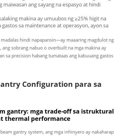
 maiwasan ang sayang na espasyo at hindi
kalaking makina ay umuubos ng ≥25% higit na
gastos sa maintenance at operasyon, ayon sa
 madalas hindi napapansin—ay maaaring magdulot ng
a, ang sobrang nabuo o overbuilt na mga makina ay
n sa precision habang tumataas ang kabuuang gastos
ntry Configuration para sa
gantry: mga trade-off sa istruktural
at thermal performance
beam gantry system, ang mga inhinyero ay nakaharap