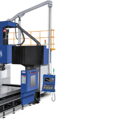
akay Ng Enerhiya Sa
n