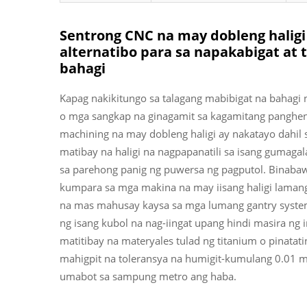
Sentrong CNC na may dobleng haligi 
alternatibo para sa napakabigat at
bahagi
Kapag nakikitungo sa talagang mabibigat na bahagi 
o mga sangkap na ginagamit sa kagamitang panghene
machining na may dobleng haligi ay nakatayo dahil
matibay na haligi na nagpapanatili sa isang gumag
sa parehong panig ng puwersa ng pagputol. Binabawa
kumpara sa mga makina na may iisang haligi lamang,
na mas mahusay kaysa sa mga lumang gantry system.
ng isang kubol na nag-iingat upang hindi masira ng
matitibay na materyales tulad ng titanium o pinatat
mahigpit na toleransya na humigit-kumulang 0.01 
umabot sa sampung metro ang haba.