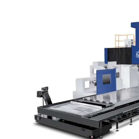
Industriya Ng Kagamitan
Pagsas
Pangmedikal
Hangi