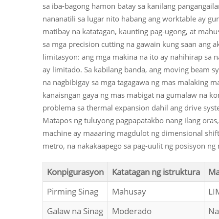
sa iba-bagong hamon batay sa kanilang pangangailan
nananatili sa lugar nito habang ang worktable ay gu
matibay na katatagan, kaunting pag-ugong, at mahus
sa mga precision cutting na gawain kung saan ang a
limitasyon: ang mga makina na ito ay nahihirap sa 
ay limitado. Sa kabilang banda, ang moving beam sys
na nagbibigay sa mga tagagawa ng mas malaking ma
kanaisngan gaya ng mas mabigat na gumalaw na ko
problema sa thermal expansion dahil ang drive syst
Matapos ng tuluyong pagpapatakbo nang ilang oras
machine ay maaaring magdulot ng dimensional shi
metro, na nakakaapego sa pag-uulit ng posisyon ng
Konpigurasyon
Katatagan ng istruktura
Ma
Pirming Sinag
Mahusay
LI
Galaw na Sinag
Moderado
Na