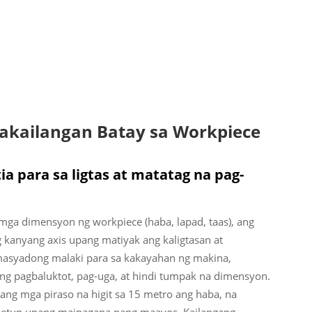
kailangan Batay sa Workpiece
ia para sa ligtas at matatag na pag-
ga dimensyon ng workpiece (haba, lapad, taas), ang
ng kanyang axis upang matiyak ang kaligtasan at
masyadong malaki para sa kakayahan ng makina,
ng pagbaluktot, pag-uga, at hindi tumpak na dimensyon.
ang mga piraso na higit sa 15 metro ang haba, na