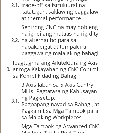
trade-off sa istruktural na
katatagan, saklaw ng paggalaw,
at thermal performance
Sentrong CNC na may dobleng
haligi bilang mataas na rigidity
na alternatibo para sa
napakabigat at tumpak na
paggawa ng malalaking bahagi
Ipagtugma ang Arkitektura ng Axis
at mga Kakayahan ng CNC Control
sa Komplikidad ng Bahagi
3-Axis laban sa 5-Axis Gantry
Mills: Pagtatasa ng Kahusayan
ng Pag-setup,
Pagpapanginayad sa Bahagi, at
Pagkamit sa Mga Tampok para
sa Malaking Workpieces
Mga Tampok ng Advanced CNC
Machine Tools: Real-Time