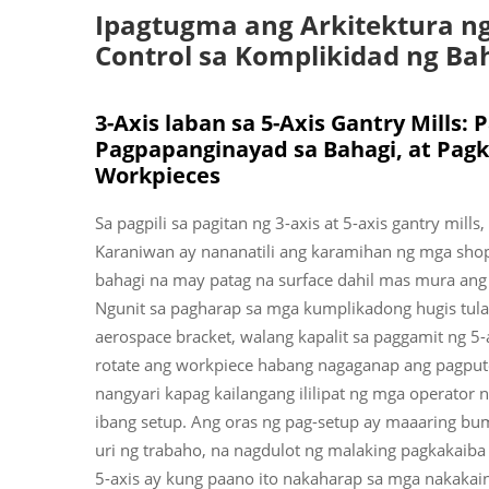
Ipagtugma ang Arkitektura n
Control sa Komplikidad ng Ba
3-Axis laban sa 5-Axis Gantry Mills:
Pagpapanginayad sa Bahagi, at Pag
Workpieces
Sa pagpili sa pagitan ng 3-axis at 5-axis gantry mil
Karaniwan ay nananatili ang karamihan ng mga shop
bahagi na may patag na surface dahil mas mura ang
Ngunit sa pagharap sa mga kumplikadong hugis tulad
aerospace bracket, walang kapalit sa paggamit ng 5
rotate ang workpiece habang nagaganap ang pagput
nangyari kapag kailangang ililipat ng mga operator
ibang setup. Ang oras ng pag-setup ay maaaring bu
uri ng trabaho, na nagdulot ng malaking pagkakaiba
5-axis ay kung paano ito nakaharap sa mga nakaka