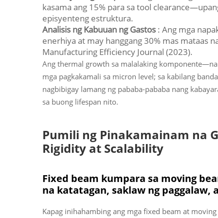
kasama ang 15% para sa tool clearance—upang
episyenteng estruktura.
Analisis ng Kabuuan ng Gastos
: Ang mga napa
enerhiya at may hanggang 30% mas mataas na 
Manufacturing Efficiency Journal
(2023).
Ang thermal growth sa malalaking komponente—na
mga pagkakamali sa micron level; sa kabilang band
nagbibigay lamang ng pababa-pababa nang kabayara
sa buong lifespan nito.
Pumili ng Pinakamainam na Ga
Rigidity at Scalability
Fixed beam kumpara sa moving beam 
na katatagan, saklaw ng paggalaw, 
Kapag inihahambing ang mga fixed beam at moving 