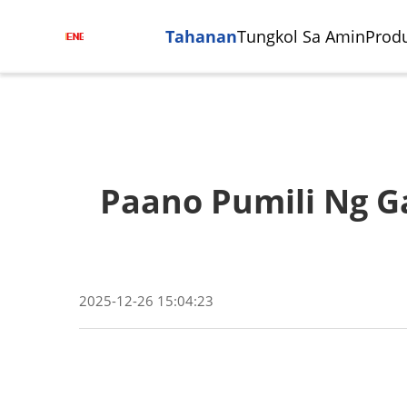
Tahanan
Tungkol Sa Amin
Prod
Paano Pumili Ng G
2025-12-26 15:04:23
Sentro Ng Pagsasangkot At
Paggawa Ng Semikonduktor
Sentr
Indust
Pagmimili
Vertik
Autom