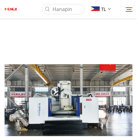
TL
Tungkol Sa Amin
Produkto
Pag-aaplay
Ilagay
Balita
Makipag-ugnayan sa Amin