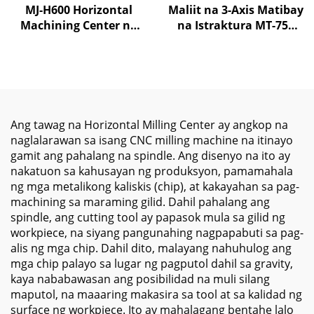
MJ-H600 Horizontal
Maliit na 3-Axis Matibay
Machining Center na
na Istraktura MT-750
may High Torque
Mataas na Tumpak na
Spindle at Automatic
Machining Center
Changer para sa Heavy
Siemens/GSK Control
Duty Metal Milling at
700/500/330mm X/Y/Z
Processing
Vertical Bagong BT30
Ang tawag na Horizontal Milling Center ay angkop na
naglalarawan sa isang CNC milling machine na itinayo
gamit ang pahalang na spindle. Ang disenyo na ito ay
nakatuon sa kahusayan ng produksyon, pamamahala
ng mga metalikong kaliskis (chip), at kakayahan sa pag-
machining sa maraming gilid. Dahil pahalang ang
spindle, ang cutting tool ay papasok mula sa gilid ng
workpiece, na siyang pangunahing nagpapabuti sa pag-
alis ng mga chip. Dahil dito, malayang nahuhulog ang
mga chip palayo sa lugar ng pagputol dahil sa gravity,
kaya nababawasan ang posibilidad na muli silang
maputol, na maaaring makasira sa tool at sa kalidad ng
surface ng workpiece. Ito ay mahalagang bentahe lalo