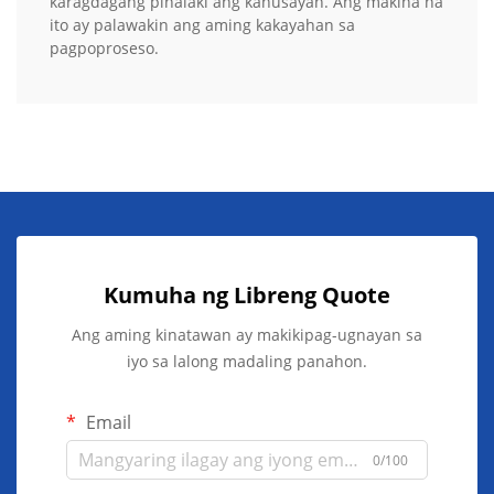
karagdagang pinalaki ang kahusayan. Ang makina na
ito ay palawakin ang aming kakayahan sa
pagpoproseso.
Kumuha ng Libreng Quote
Ang aming kinatawan ay makikipag-ugnayan sa
iyo sa lalong madaling panahon.
Email
0/100