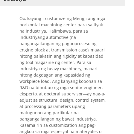
Oo, kayang i-customize ng Mengji ang mga
horizontal machining center para sa tiyak
na industriya. Halimbawa, para sa
industriyang automotive (na
nangangailangan ng pagpoproseso ng
engine block at transmission case), maaari
nitong palakasin ang rigidity at kapasidad
ng tool magazine ng center. Para sa
industriya ng heavy machinery, maaari
nitong dagdagan ang kapasidad ng
workpiece load. Ang kanyang koponan sa
R&D na binubuo ng mga senior engineer,
eksperto, at doctoral supervisor—ay nag-a-
adjust sa structural design, control system,
at processing parameters upang
matugunan ang partikular na
pangangailangan ng bawat industriya.
Kasama rin sa customization ang pag-
angkop sa mga espesyal na materyales o