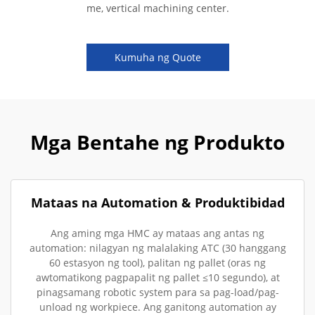
me, vertical machining center.
Kumuha ng Quote
Mga Bentahe ng Produkto
Mataas na Automation & Produktibidad
Ang aming mga HMC ay mataas ang antas ng
automation: nilagyan ng malalaking ATC (30 hanggang
60 estasyon ng tool), palitan ng pallet (oras ng
awtomatikong pagpapalit ng pallet ≤10 segundo), at
pinagsamang robotic system para sa pag-load/pag-
unload ng workpiece. Ang ganitong automation ay