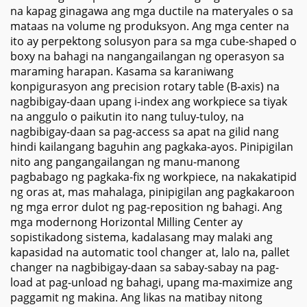
na kapag ginagawa ang mga ductile na materyales o sa
mataas na volume ng produksyon. Ang mga center na
ito ay perpektong solusyon para sa mga cube-shaped o
boxy na bahagi na nangangailangan ng operasyon sa
maraming harapan. Kasama sa karaniwang
konpigurasyon ang precision rotary table (B-axis) na
nagbibigay-daan upang i-index ang workpiece sa tiyak
na anggulo o paikutin ito nang tuluy-tuloy, na
nagbibigay-daan sa pag-access sa apat na gilid nang
hindi kailangang baguhin ang pagkaka-ayos. Pinipigilan
nito ang pangangailangan ng manu-manong
pagbabago ng pagkaka-fix ng workpiece, na nakakatipid
ng oras at, mas mahalaga, pinipigilan ang pagkakaroon
ng mga error dulot ng pag-reposition ng bahagi. Ang
mga modernong Horizontal Milling Center ay
sopistikadong sistema, kadalasang may malaki ang
kapasidad na automatic tool changer at, lalo na, pallet
changer na nagbibigay-daan sa sabay-sabay na pag-
load at pag-unload ng bahagi, upang ma-maximize ang
paggamit ng makina. Ang likas na matibay nitong