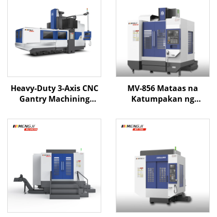
Heavy-Duty 3-Axis CNC
MV-856 Mataas na
Gantry Machining
Katumpakan ng
Center ME-3223 X3200
Patayong Sentro ng CNC
Y2200 Z1000 BT-50 Apat
Machining na May
na Linear Guides sa Z-
Matibay na Istraktura,
axis
Mabigat na Uri ng
Linear na Rail at
Awtomatikong Palitan
ng Tool