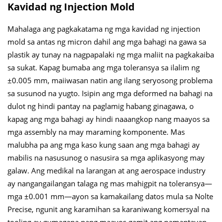
Kavidad ng Injection Mold
Mahalaga ang pagkakatama ng mga kavidad ng injection
mold sa antas ng micron dahil ang mga bahagi na gawa sa
plastik ay tunay na nagpapalaki ng mga maliit na pagkakaiba
sa sukat. Kapag bumaba ang mga toleransya sa ilalim ng
±0.005 mm, maiiwasan natin ang ilang seryosong problema
sa susunod na yugto. Isipin ang mga deformed na bahagi na
dulot ng hindi pantay na paglamig habang ginagawa, o
kapag ang mga bahagi ay hindi naaangkop nang maayos sa
mga assembly na may maraming komponente. Mas
malubha pa ang mga kaso kung saan ang mga bahagi ay
mabilis na nasusunog o nasusira sa mga aplikasyong may
galaw. Ang medikal na larangan at ang aerospace industry
ay nangangailangan talaga ng mas mahigpit na toleransya—
mga ±0.001 mm—ayon sa kamakailang datos mula sa Nolte
Precise, ngunit ang karamihan sa karaniwang komersyal na