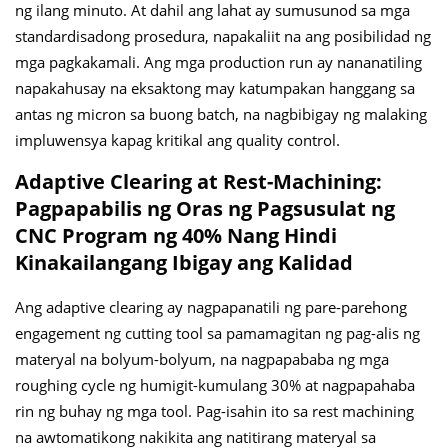
ng ilang minuto. At dahil ang lahat ay sumusunod sa mga
standardisadong prosedura, napakaliit na ang posibilidad ng
mga pagkakamali. Ang mga production run ay nananatiling
napakahusay na eksaktong may katumpakan hanggang sa
antas ng micron sa buong batch, na nagbibigay ng malaking
impluwensya kapag kritikal ang quality control.
Adaptive Clearing at Rest-Machining:
Pagpapabilis ng Oras ng Pagsusulat ng
CNC Program ng 40% Nang Hindi
Kinakailangang Ibigay ang Kalidad
Ang adaptive clearing ay nagpapanatili ng pare-parehong
engagement ng cutting tool sa pamamagitan ng pag-alis ng
materyal na bolyum-bolyum, na nagpapababa ng mga
roughing cycle ng humigit-kumulang 30% at nagpapahaba
rin ng buhay ng mga tool. Pag-isahin ito sa rest machining
na awtomatikong nakikita ang natitirang materyal sa