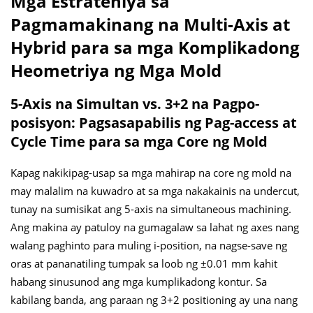
Mga Estratehiya sa
Pagmamakinang na Multi-Axis at
Hybrid para sa mga Komplikadong
Heometriya ng Mga Mold
5-Axis na Simultan vs. 3+2 na Pagpo-
posisyon: Pagsasapabilis ng Pag-access at
Cycle Time para sa mga Core ng Mold
Kapag nakikipag-usap sa mga mahirap na core ng mold na
may malalim na kuwadro at sa mga nakakainis na undercut,
tunay na sumisikat ang 5-axis na simultaneous machining.
Ang makina ay patuloy na gumagalaw sa lahat ng axes nang
walang paghinto para muling i-position, na nagse-save ng
oras at pananatiling tumpak sa loob ng ±0.01 mm kahit
habang sinusunod ang mga kumplikadong kontur. Sa
kabilang banda, ang paraan ng 3+2 positioning ay una nang