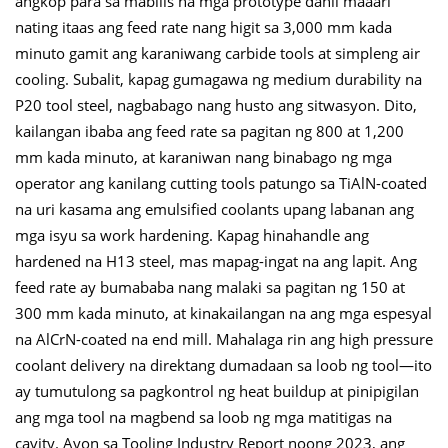
angkop para sa mabilis na mga prototype dahil maaari
nating itaas ang feed rate nang higit sa 3,000 mm kada
minuto gamit ang karaniwang carbide tools at simpleng air
cooling. Subalit, kapag gumagawa ng medium durability na
P20 tool steel, nagbabago nang husto ang sitwasyon. Dito,
kailangan ibaba ang feed rate sa pagitan ng 800 at 1,200
mm kada minuto, at karaniwan nang binabago ng mga
operator ang kanilang cutting tools patungo sa TiAlN-coated
na uri kasama ang emulsified coolants upang labanan ang
mga isyu sa work hardening. Kapag hinahandle ang
hardened na H13 steel, mas mapag-ingat na ang lapit. Ang
feed rate ay bumababa nang malaki sa pagitan ng 150 at
300 mm kada minuto, at kinakailangan na ang mga espesyal
na AlCrN-coated na end mill. Mahalaga rin ang high pressure
coolant delivery na direktang dumadaan sa loob ng tool—ito
ay tumutulong sa pagkontrol ng heat buildup at pinipigilan
ang mga tool na magbend sa loob ng mga matitigas na
cavity. Ayon sa Tooling Industry Report noong 2023, ang