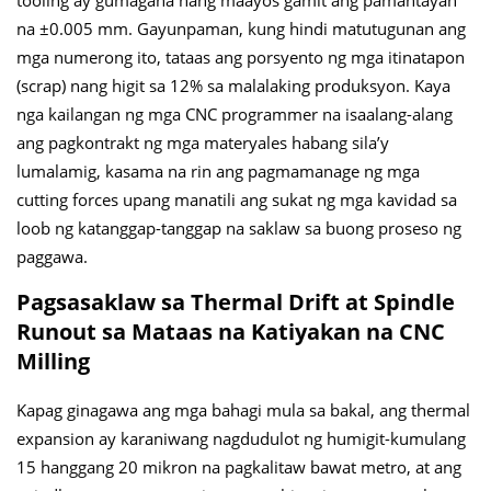
tooling ay gumagana nang maayos gamit ang pamantayan
na ±0.005 mm. Gayunpaman, kung hindi matutugunan ang
mga numerong ito, tataas ang porsyento ng mga itinatapon
(scrap) nang higit sa 12% sa malalaking produksyon. Kaya
nga kailangan ng mga CNC programmer na isaalang-alang
ang pagkontrakt ng mga materyales habang sila’y
lumalamig, kasama na rin ang pagmamanage ng mga
cutting forces upang manatili ang sukat ng mga kavidad sa
loob ng katanggap-tanggap na saklaw sa buong proseso ng
paggawa.
Pagsasaklaw sa Thermal Drift at Spindle
Runout sa Mataas na Katiyakan na CNC
Milling
Kapag ginagawa ang mga bahagi mula sa bakal, ang thermal
expansion ay karaniwang nagdudulot ng humigit-kumulang
15 hanggang 20 mikron na pagkalitaw bawat metro, at ang