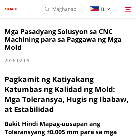
TL
Mga Pasadyang Solusyon sa CNC
Machining para sa Paggawa ng Mga
Tungkol Sa Amin
Mold
Produkto
2026-02-09
Pag-aaplay
Pagkamit ng Katiyakang
Katumbas ng Kalidad ng Mold:
I-download
Mga Toleransya, Hugis ng Ibabaw,
at Estabilidad
Mga Balita
Bakit Hindi Mapag-uusapan ang
Toleransyang ±0.005 mm para sa mga
Makipag-ugnayan sa Amin