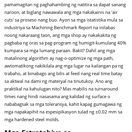
pamamagitan ng paghahambing ng natitira sa dapat sanang
naroon, at biglang nawawala ang mga nakakainis na 'air
cuts' sa proseso nang buo. Ayon sa mga istatistika mula sa
industriya sa Machining Benchmark Report na inilabas
noong nakaraang taon, ang mga shop ay nakakakita ng
pagbaba ng oras sa pag-program ng humigit-kumulang 40%
kumpara sa mga lumang paraan. Bakit? Dahil ang mga
matalinong algorithm ay nag-o-optimize ng mga path,
awtomatikong nakikilala ang mga lugar na kailangan pa ng
trabaho, at binabago ang bilis at feed nang real time batay
sa aktwal na dami ng materyal na tinutukoy. Ano ang
praktikal na kahulugan nito? Mas mabilis na turnaround
times nang hindi nasasama ang kalidad ng surface o
nababagsak sa mga toleransya, kahit kapag gumagawa ng
mga napakapihit na espesipikasyon tulad ng ±0.02 mm sa
mga hardened steel molds.