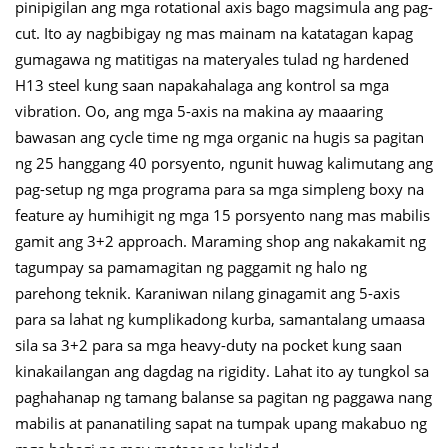
pinipigilan ang mga rotational axis bago magsimula ang pag-
cut. Ito ay nagbibigay ng mas mainam na katatagan kapag
gumagawa ng matitigas na materyales tulad ng hardened
H13 steel kung saan napakahalaga ang kontrol sa mga
vibration. Oo, ang mga 5-axis na makina ay maaaring
bawasan ang cycle time ng mga organic na hugis sa pagitan
ng 25 hanggang 40 porsyento, ngunit huwag kalimutang ang
pag-setup ng mga programa para sa mga simpleng boxy na
feature ay humihigit ng mga 15 porsyento nang mas mabilis
gamit ang 3+2 approach. Maraming shop ang nakakamit ng
tagumpay sa pamamagitan ng paggamit ng halo ng
parehong teknik. Karaniwan nilang ginagamit ang 5-axis
para sa lahat ng kumplikadong kurba, samantalang umaasa
sila sa 3+2 para sa mga heavy-duty na pocket kung saan
kinakailangan ang dagdag na rigidity. Lahat ito ay tungkol sa
paghahanap ng tamang balanse sa pagitan ng paggawa nang
mabilis at pananatiling sapat na tumpak upang makabuo ng