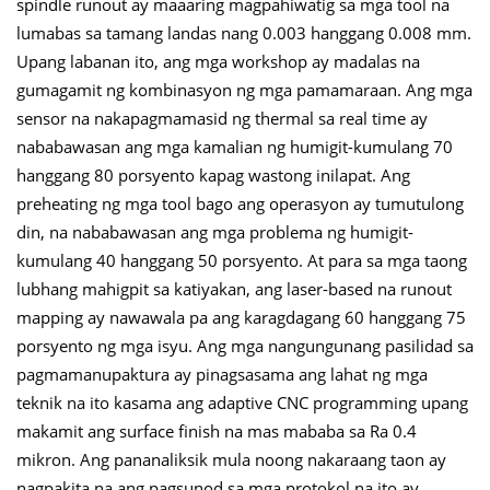
spindle runout ay maaaring magpahiwatig sa mga tool na
lumabas sa tamang landas nang 0.003 hanggang 0.008 mm.
Upang labanan ito, ang mga workshop ay madalas na
gumagamit ng kombinasyon ng mga pamamaraan. Ang mga
sensor na nakapagmamasid ng thermal sa real time ay
nababawasan ang mga kamalian ng humigit-kumulang 70
hanggang 80 porsyento kapag wastong inilapat. Ang
preheating ng mga tool bago ang operasyon ay tumutulong
din, na nababawasan ang mga problema ng humigit-
kumulang 40 hanggang 50 porsyento. At para sa mga taong
lubhang mahigpit sa katiyakan, ang laser-based na runout
mapping ay nawawala pa ang karagdagang 60 hanggang 75
porsyento ng mga isyu. Ang mga nangungunang pasilidad sa
pagmamanupaktura ay pinagsasama ang lahat ng mga
teknik na ito kasama ang adaptive CNC programming upang
makamit ang surface finish na mas mababa sa Ra 0.4
mikron. Ang pananaliksik mula noong nakaraang taon ay
nagpakita na ang pagsunod sa mga protokol na ito ay