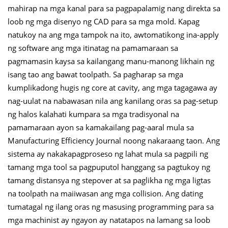
mahirap na mga kanal para sa pagpapalamig nang direkta sa
loob ng mga disenyo ng CAD para sa mga mold. Kapag
natukoy na ang mga tampok na ito, awtomatikong ina-apply
ng software ang mga itinatag na pamamaraan sa
pagmamasin kaysa sa kailangang manu-manong likhain ng
isang tao ang bawat toolpath. Sa pagharap sa mga
kumplikadong hugis ng core at cavity, ang mga tagagawa ay
nag-uulat na nabawasan nila ang kanilang oras sa pag-setup
ng halos kalahati kumpara sa mga tradisyonal na
pamamaraan ayon sa kamakailang pag-aaral mula sa
Manufacturing Efficiency Journal noong nakaraang taon. Ang
sistema ay nakakapagproseso ng lahat mula sa pagpili ng
tamang mga tool sa pagpuputol hanggang sa pagtukoy ng
tamang distansya ng stepover at sa paglikha ng mga ligtas
na toolpath na maiiwasan ang mga collision. Ang dating
tumatagal ng ilang oras ng masusing programming para sa
mga machinist ay ngayon ay natatapos na lamang sa loob