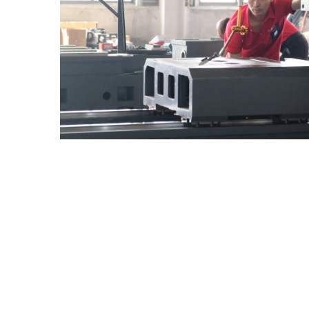
Industriya Ng Kagamitan
Pagsas
Pangmedikal
Hangi