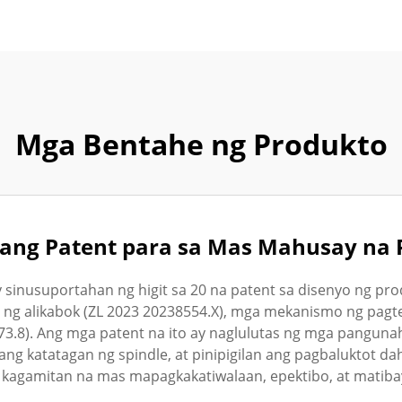
Mga Bentahe ng Produkto
ng Patent para sa Mas Mahusay na
inusuportahan ng higit sa 20 na patent sa disenyo ng pro
 ng alikabok (ZL 2023 20238554.X), mga mekanismo ng pagte
3.8). Ang mga patent na ito ay naglulutas ng mga pangunah
 ang katatagan ng spindle, at pinipigilan ang pagbaluktot da
kagamitan na mas mapagkakatiwalaan, epektibo, at matiba