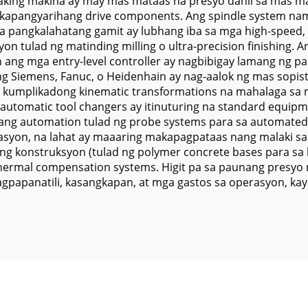
aking makina ay may mas mataas na presyo dahil sa mas ma
kapangyarihang drive components. Ang spindle system naman
 pangkalahatang gamit ay lubhang iba sa mga high-speed, 
on tulad ng matinding milling o ultra-precision finishing.
n ang mga entry-level controller ay nagbibigay lamang ng
g Siemens, Fanuc, o Heidenhain ay nag-aalok ng mas sopis
 kumplikadong kinematic transformations na mahalaga sa mu
 automatic tool changers ay itinuturing na standard equi
gang automation tulad ng probe systems para sa automated 
erasyon, na lahat ay maaaring makapagpataas nang malaki
ng konstruksyon (tulad ng polymer concrete bases para sa h
t thermal compensation systems. Higit pa sa paunang presy
 pagpapanatili, kasangkapan, at mga gastos sa operasyon, 