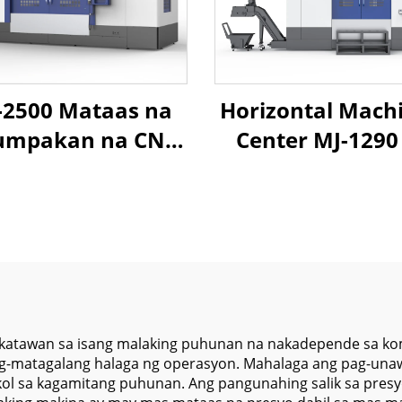
2500 Mataas na
Horizontal Mach
umpakan na CNC
Center MJ-1290
tical Machining
May Box Wa
enter na may
Structure, Mala
Matibay na
Galaw,
aktura, Malaking
Awotomatiko
law ng Galaw at
Palitan ng Tool
tema ng Pampalit
Mataas na Tor
ng Tool
Spindle
akatawan sa isang malaking puhunan na nakadepende sa ko
ng-matagalang halaga ng operasyon. Mahalaga ang pag-una
l sa kagamitang puhunan. Ang pangunahing salik sa presyo