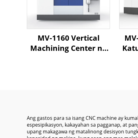
MV-1160 Vertical
MV-
Machining Center na
Kat
may 4 Axis CNC
Ver
Control kasama ang
C
Mataas na Bilis na
Spindle at Linear
Istr
Guides para sa
Sak
Precision na Paggawa
Sis
ng Metal
Ang gastos para sa isang CNC machine ay kum
espesipikasyon, kakayahan sa pagganap, at pa
upang makagawa ng matalinong desisyon tungko