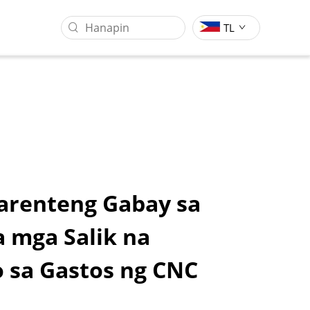
TL
arenteng Gabay sa
 mga Salik na
Sentro Ng Pagsasangkot Ng
Industriya Ng Pagproseso Ng
Gantry
Molds
 sa Gastos ng CNC