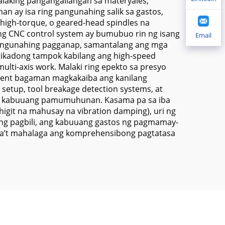
laking pangangailangan sa materyales,
 ay isa ring pangunahing salik sa gastos,
high-torque, o geared-head spindles na
 Ang CNC control system ay bumubuo rin ng isang
Email
 pangunahing pagganap, samantalang ang mga
tikadong tampok kabilang ang high-speed
lti-axis work. Malaki ring epekto sa presyo
pment bagaman magkakaiba ang kanilang
setup, tool breakage detection systems, at
 sa kabuuang pamumuhunan. Kasama pa sa iba
igit na mahusay na vibration damping), uri ng
o ng pagbili, ang kabuuang gastos ng pagmamay-
kaya’t mahalaga ang komprehensibong pagtatasa