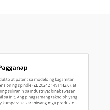
 Pagganap
dukto at patent sa modelo ng kagamitan,
nsion ng spindle (ZL 20242 1491442.6), at
ing suliranin sa industriya: binabawasan
hil sa init. Ang pinagsamang teknolohiyang
y kumpara sa karaniwang mga produkto.