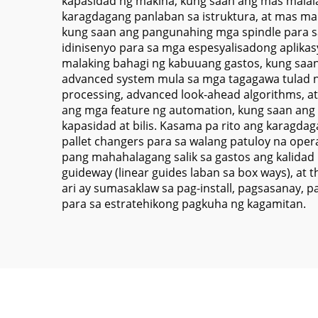
kapasidad ng makina, kung saan ang mas malal
karagdagang panlaban sa istruktura, at mas ma
kung saan ang pangunahing mga spindle para sa
idinisenyo para sa mga espesyalisadong aplikasy
malaking bahagi ng kabuuang gastos, kung saa
advanced system mula sa mga tagagawa tulad n
processing, advanced look-ahead algorithms, at
ang mga feature ng automation, kung saan ang
kapasidad at bilis. Kasama pa rito ang karagda
pallet changers para sa walang patuloy na op
pang mahahalagang salik sa gastos ang kalidad 
guideway (linear guides laban sa box ways), a
ari ay sumasaklaw sa pag-install, pagsasanay,
para sa estratehikong pagkuha ng kagamitan.