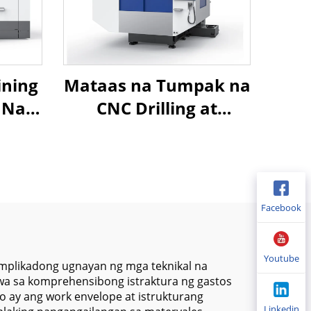
ining
Mataas na Tumpak na
 Na
CNC Drilling at
y
Tapping Center MT-
king
600 na may Compact
na Istraktura at
ng
Mataas na Bilis na
Facebook
 at
Spindle para sa Metal
que
Machining
Youtube
mplikadong ugnayan ng mga teknikal na
wa sa komprehensibong istraktura ng gastos
 ay ang work envelope at istrukturang
Linkedin