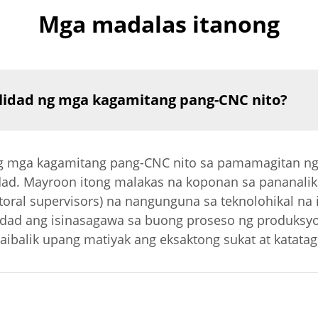
Mga madalas itanong
alidad ng mga kagamitang pang-CNC nito?
 ng mga kagamitang pang-CNC nito sa pamamagitan ng
ad. Mayroon itong malakas na koponan sa pananalik
ctoral supervisors) na nangunguna sa teknolohikal na
lidad ang isinasagawa sa buong proseso ng produksyo
balik upang matiyak ang eksaktong sukat at katatag