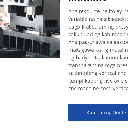
Ang resource na ito ay 
variable na nakakaapekt
pagbili at sa aming pre
salik tulad ng kahirapan 
Ang pag-unawa sa gasto
makagawa ka ng matalin
akay Ng Enerhiya Sa
ng badyet. Nakatuon ka
n
transparent na mga pres
sa simpleng vertical cn
kumplikadong five axis 
cnc machine cost, vertic
Kumuha ng Quote