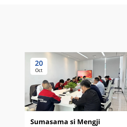
20
Oct
Sumasama si Mengji