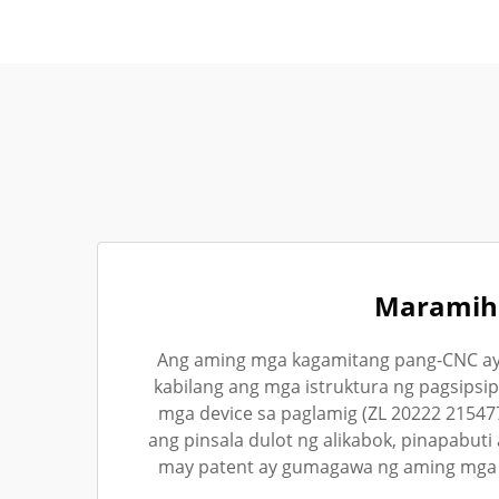
Maramiha
Ang aming mga kagamitang pang-CNC ay s
kabilang ang mga istruktura ng pagsipsip
mga device sa paglamig (ZL 20222 215477
ang pinsala dulot ng alikabok, pinapabuti
may patent ay gumagawa ng aming mga 