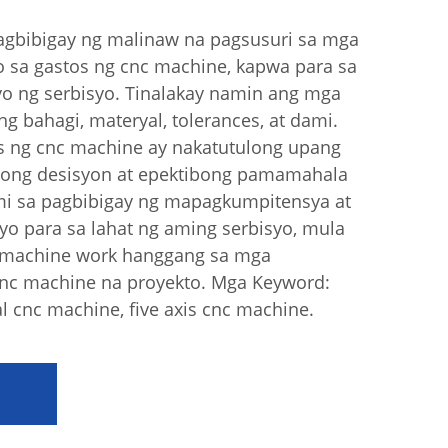
nagbibigay ng malinaw na pagsusuri sa mga
o sa gastos ng cnc machine, kapwa para sa
syo ng serbisyo. Tinalakay namin ang mga
ng bahagi, materyal, tolerances, at dami.
s ng cnc machine ay nakatutulong upang
ong desisyon at epektibong pamamahala
mi sa pagbibigay ng mapagkumpitensya at
yo para sa lahat ng aming serbisyo, mula
c machine work hanggang sa mga
cnc machine na proyekto. Mga Keyword:
al cnc machine, five axis cnc machine.