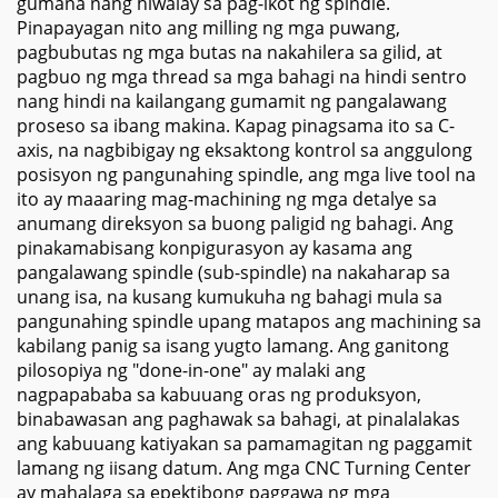
gumana nang hiwalay sa pag-ikot ng spindle.
Pinapayagan nito ang milling ng mga puwang,
pagbubutas ng mga butas na nakahilera sa gilid, at
pagbuo ng mga thread sa mga bahagi na hindi sentro
nang hindi na kailangang gumamit ng pangalawang
proseso sa ibang makina. Kapag pinagsama ito sa C-
axis, na nagbibigay ng eksaktong kontrol sa anggulong
posisyon ng pangunahing spindle, ang mga live tool na
ito ay maaaring mag-machining ng mga detalye sa
anumang direksyon sa buong paligid ng bahagi. Ang
pinakamabisang konpigurasyon ay kasama ang
pangalawang spindle (sub-spindle) na nakaharap sa
unang isa, na kusang kumukuha ng bahagi mula sa
pangunahing spindle upang matapos ang machining sa
kabilang panig sa isang yugto lamang. Ang ganitong
pilosopiya ng "done-in-one" ay malaki ang
nagpapababa sa kabuuang oras ng produksyon,
binabawasan ang paghawak sa bahagi, at pinalalakas
ang kabuuang katiyakan sa pamamagitan ng paggamit
lamang ng iisang datum. Ang mga CNC Turning Center
ay mahalaga sa epektibong paggawa ng mga