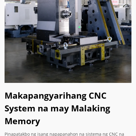
Makapangyarihang CNC
System na may Malaking
Memory
Pinapatakbo ng isang napapanahon na sistema ng CNC na