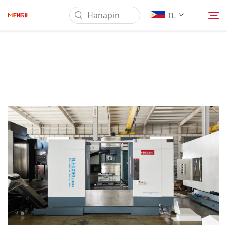
TL
Tungkol Sa Amin
Produkto
Pag-aaplay
Ilagay
Balita
Makipag-ugnayan sa Amin