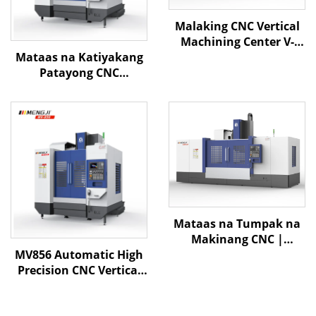
Malaking CNC Vertical
Machining Center V-
Mataas na Katiyakang
2000 X2000 Y750 Z630
Patayong CNC
BT-40 Multi-function
Machining Center MV-
Machining Center
856 na may Matibay na
Istraktura, Linear Rails,
at Awtomatikong
Palitan ng Tool para sa
Pagputol ng Metal
Mataas na Tumpak na
Makinang CNC |
MV856 Automatic High
Espesyalisasyon sa
Precision CNC Vertical
Mold | Pagproseso ng
Machining Center GSK
Malalim na Cavidad MV-
Controller 800*560*550
2500 | Saklaw ng