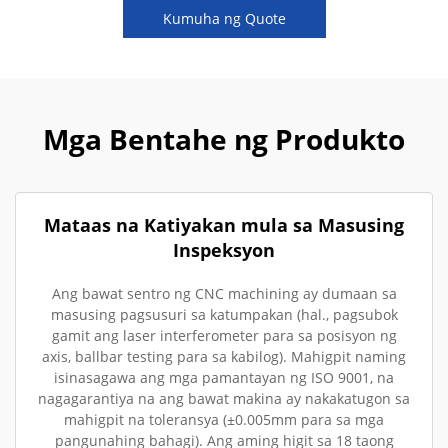
Kumuha ng Quote
Mga Bentahe ng Produkto
Mataas na Katiyakan mula sa Masusing
Inspeksyon
Ang bawat sentro ng CNC machining ay dumaan sa
masusing pagsusuri sa katumpakan (hal., pagsubok
gamit ang laser interferometer para sa posisyon ng
axis, ballbar testing para sa kabilog). Mahigpit naming
isinasagawa ang mga pamantayan ng ISO 9001, na
nagagarantiya na ang bawat makina ay nakakatugon sa
mahigpit na toleransya (±0.005mm para sa mga
pangunahing bahagi). Ang aming higit sa 18 taong