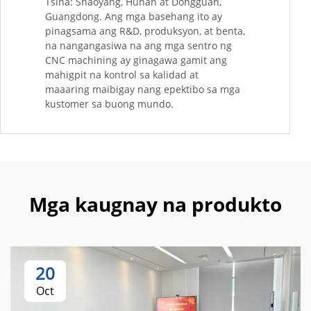
Tsina: Shaoyang, Hunan at Dongguan,
Guangdong. Ang mga basehang ito ay
pinagsama ang R&D, produksyon, at benta,
na nangangasiwa na ang mga sentro ng
CNC machining ay ginagawa gamit ang
mahigpit na kontrol sa kalidad at
maaaring maibigay nang epektibo sa mga
kustomer sa buong mundo.
Mga kaugnay na produkto
20
Oct