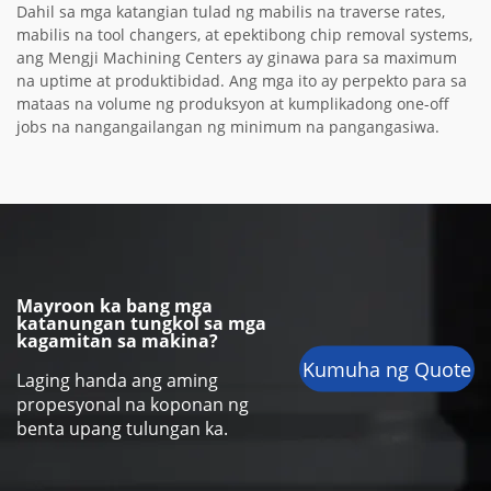
Dahil sa mga katangian tulad ng mabilis na traverse rates,
mabilis na tool changers, at epektibong chip removal systems,
ang Mengji Machining Centers ay ginawa para sa maximum
na uptime at produktibidad. Ang mga ito ay perpekto para sa
mataas na volume ng produksyon at kumplikadong one-off
jobs na nangangailangan ng minimum na pangangasiwa.
Mayroon ka bang mga
katanungan tungkol sa mga
kagamitan sa makina?
Kumuha ng Quote
Laging handa ang aming
propesyonal na koponan ng
benta upang tulungan ka.