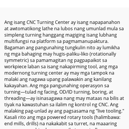
XYZ Travel Milling
Paglalakbay X2500 Y750
Machine for Metal
Z630
Ang isang CNC Turning Center ay isang napapanahon
at awtomatikong lathe na lubos nang umunlad mula sa
simpleng turning hanggang magiging isang lubhang
multifungsi na platform sa pagmamanupaktura.
Bagaman ang pangunahing tungkulin nito ay lumikha
ng mga bahaging may hugis-paliku-liko (rotationally
symmetric) sa pamamagitan ng pagpapaikot sa
workpiece laban sa isang nakapirming tool, ang mga
modernong turning center ay may mga tampok na
malaki ang nagawa upang palawakin ang kanilang
kakayahan. Ang mga pangunahing operasyon sa
turning—tulad ng facing, OD/ID turning, boring, at
threading—ay isinasagawa nang may mataas na bilis at
tiyak na kawastuhan sa ilalim ng kontrol ng CNC. Ang
malaking pag-unlad ay ang pagsasama ng "live tooling."
Kasali rito ang mga powered rotary tools (halimbawa:
end mills, drills) na nakakabit sa turret, na maaaring