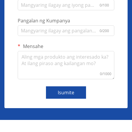
0/100
Pangalan ng Kumpanya
0/200
Mensahe
0/1000
Isumite