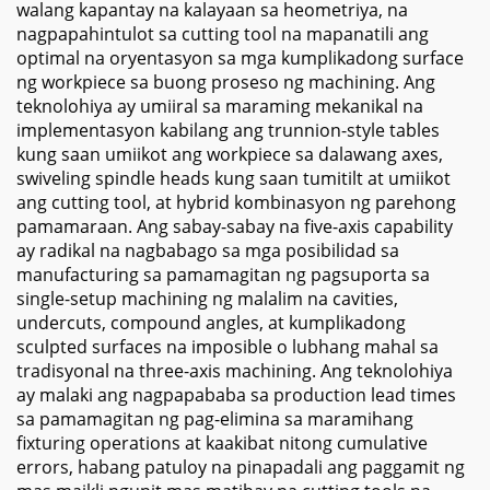
walang kapantay na kalayaan sa heometriya, na
nagpapahintulot sa cutting tool na mapanatili ang
optimal na oryentasyon sa mga kumplikadong surface
ng workpiece sa buong proseso ng machining. Ang
teknolohiya ay umiiral sa maraming mekanikal na
implementasyon kabilang ang trunnion-style tables
kung saan umiikot ang workpiece sa dalawang axes,
swiveling spindle heads kung saan tumitilt at umiikot
ang cutting tool, at hybrid kombinasyon ng parehong
pamamaraan. Ang sabay-sabay na five-axis capability
ay radikal na nagbabago sa mga posibilidad sa
manufacturing sa pamamagitan ng pagsuporta sa
single-setup machining ng malalim na cavities,
undercuts, compound angles, at kumplikadong
sculpted surfaces na imposible o lubhang mahal sa
tradisyonal na three-axis machining. Ang teknolohiya
ay malaki ang nagpapababa sa production lead times
sa pamamagitan ng pag-elimina sa maramihang
fixturing operations at kaakibat nitong cumulative
errors, habang patuloy na pinapadali ang paggamit ng