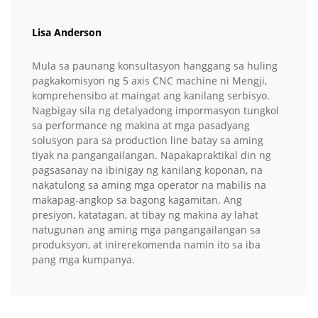
Lisa Anderson
Mula sa paunang konsultasyon hanggang sa huling
pagkakomisyon ng 5 axis CNC machine ni Mengji,
komprehensibo at maingat ang kanilang serbisyo.
Nagbigay sila ng detalyadong impormasyon tungkol
sa performance ng makina at mga pasadyang
solusyon para sa production line batay sa aming
tiyak na pangangailangan. Napakapraktikal din ng
pagsasanay na ibinigay ng kanilang koponan, na
nakatulong sa aming mga operator na mabilis na
makapag-angkop sa bagong kagamitan. Ang
presiyon, katatagan, at tibay ng makina ay lahat
natugunan ang aming mga pangangailangan sa
produksyon, at inirerekomenda namin ito sa iba
pang mga kumpanya.