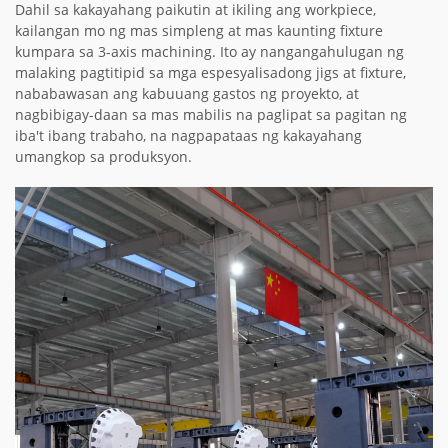
Dahil sa kakayahang paikutin at ikiling ang workpiece,
kailangan mo ng mas simpleng at mas kaunting fixture
kumpara sa 3-axis machining. Ito ay nangangahulugan ng
malaking pagtitipid sa mga espesyalisadong jigs at fixture,
nababawasan ang kabuuang gastos ng proyekto, at
nagbibigay-daan sa mas mabilis na paglipat sa pagitan ng
iba't ibang trabaho, na nagpapataas ng kakayahang
umangkop sa produksyon.