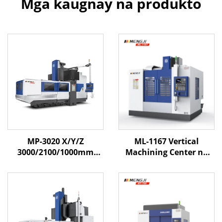
Mga kaugnay na produkto
MP-3020 X/Y/Z
ML-1167 Vertical
3000/2100/1000mm
Machining Center na
Mabigat na Gantry
may High Speed Spindle
Machine Center na May
at Large Travel
Sistema ng Mitsubishi o
Structure para sa
Fanuc
Tumpak na CNC Milling
at Manufacturing