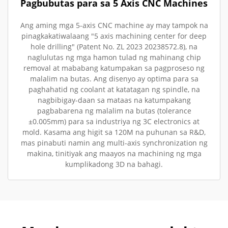
Pagbubutas para sa 5 Axis CNC Machines
Ang aming mga 5-axis CNC machine ay may tampok na
pinagkakatiwalaang "5 axis machining center for deep
hole drilling" (Patent No. ZL 2023 20238572.8), na
naglulutas ng mga hamon tulad ng mahinang chip
removal at mababang katumpakan sa pagproseso ng
malalim na butas. Ang disenyo ay optima para sa
paghahatid ng coolant at katatagan ng spindle, na
nagbibigay-daan sa mataas na katumpakang
pagbabarena ng malalim na butas (tolerance
±0.005mm) para sa industriya ng 3C electronics at
mold. Kasama ang higit sa 120M na puhunan sa R&D,
mas pinabuti namin ang multi-axis synchronization ng
makina, tinitiyak ang maayos na machining ng mga
kumplikadong 3D na bahagi.