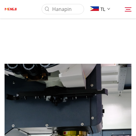
TL
Tungkol Sa Amin
Produkto
Pag-aaplay
Ilagay
Balita
Makipag-ugnayan sa Amin