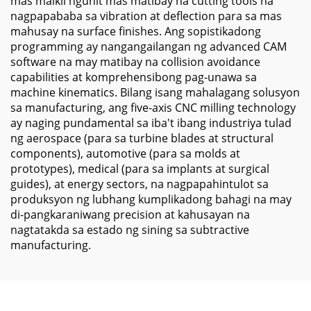
mas maikli ngunit mas matibay na cutting tools na
nagpapababa sa vibration at deflection para sa mas
mahusay na surface finishes. Ang sopistikadong
programming ay nangangailangan ng advanced CAM
software na may matibay na collision avoidance
capabilities at komprehensibong pag-unawa sa
machine kinematics. Bilang isang mahalagang solusyon
sa manufacturing, ang five-axis CNC milling technology
ay naging pundamental sa iba't ibang industriya tulad
ng aerospace (para sa turbine blades at structural
components), automotive (para sa molds at
prototypes), medical (para sa implants at surgical
guides), at energy sectors, na nagpapahintulot sa
produksyon ng lubhang kumplikadong bahagi na may
di-pangkaraniwang precision at kahusayan na
nagtatakda sa estado ng sining sa subtractive
manufacturing.