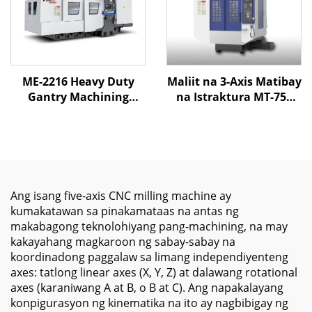
ME-2216 Heavy Duty
Maliit na 3-Axis Matibay
Gantry Machining
na Istraktura MT-750
Center Dalawang Linear
Mataas na Tumpak na
Rails at Isang Pinatigas
Machining Center
na Gabay na XYZ Travel
Siemens/GSK Control
2200/1650/800mm
700/500/330mm X/Y/Z
Vertical Bagong BT30
Ang isang five-axis CNC milling machine ay
kumakatawan sa pinakamataas na antas ng
makabagong teknolohiyang pang-machining, na may
kakayahang magkaroon ng sabay-sabay na
koordinadong paggalaw sa limang independiyenteng
axes: tatlong linear axes (X, Y, Z) at dalawang rotational
axes (karaniwang A at B, o B at C). Ang napakalayang
konpigurasyon ng kinematika na ito ay nagbibigay ng