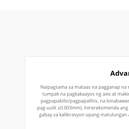
Advan
Naipagsama sa mataas na pagganap na m
tumpak na pagkakaayos ng axis at makin
pagpapabilis/pagpapalihis, na binabaw
pag-uulit ±0.003mm). Inirerekomenda ang r
gabay sa kalibrasyon upang matulungan 