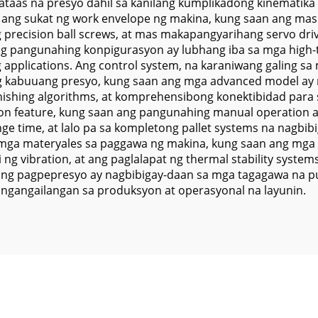
aas na presyo dahil sa kanilang kumplikadong kinematika 
 ang sukat ng work envelope ng makina, kung saan ang mas
precision ball screws, at mas makapangyarihang servo dri
ng pangunahing konpigurasyon ay lubhang iba sa mga high-
g applications. Ang control system, na karaniwang galing s
 kabuuang presyo, kung saan ang mga advanced model ay na
nishing algorithms, at komprehensibong konektibidad para 
on feature, kung saan ang pangunahing manual operation a
ge time, at lalo pa sa kompletong pallet systems na nagbi
g mga materyales sa paggawa ng makina, kung saan ang mg
ng vibration, at ang paglalapat ng thermal stability system
 ng pagpepresyo ay nagbibigay-daan sa mga tagagawa na pu
angailangan sa produksyon at operasyonal na layunin.