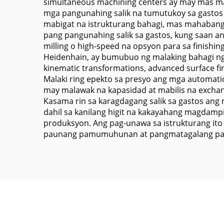
simultaneous machining centers ay may mas mat
mga pangunahing salik na tumutukoy sa gastos
mabigat na istrukturang bahagi, mas mahabang 
pang pangunahing salik sa gastos, kung saan a
milling o high-speed na opsyon para sa finishin
Heidenhain, ay bumubuo ng malaking bahagi ng
kinematic transformations, advanced surface fi
Malaki ring epekto sa presyo ang mga automati
may malawak na kapasidad at mabilis na exchan
Kasama rin sa karagdagang salik sa gastos an
dahil sa kanilang higit na kakayahang magdampi 
produksyon. Ang pag-unawa sa istrukturang ito
paunang pamumuhunan at pangmatagalang pang