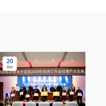
20
2
Oct
Oc