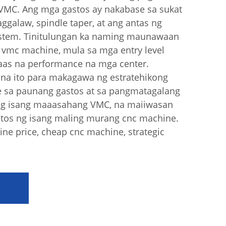
VMC. Ang mga gastos ay nakabase sa sukat
ggalaw, spindle taper, at ang antas ng
ystem. Tinitulungan ka naming maunawaan
 vmc machine, mula sa mga entry level
as na performance na mga center.
na ito para makagawa ng estratehikong
e sa paunang gastos at sa pangmatagalang
 ng isang maaasahang VMC, na maiiwasan
tos ng isang maling murang cnc machine.
e price, cheap cnc machine, strategic