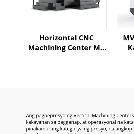
Horizontal CNC
MV
Machining Center MJ-
K
1814A Large Work
Pat
Table 2000*900mm
Pag
Mitsubishi M80B for
Mati
Steel & Iron Parts
at 
Manufacturing
par
C
Ang pagpepresyo ng Vertical Machining Center
kakayahan sa pagganap, at operasyonal na kat
pinakamurang kategorya ng presyo, na angkop 