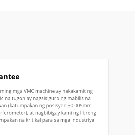
rantee
 aming mga VMC machine ay nakakamit ng
c na tugon ay nagsisiguro ng mabilis na
akan (katumpakan ng posisyon ±0.005mm,
rferometer), at nagbibigay kami ng libreng
akan na kritikal para sa mga industriya