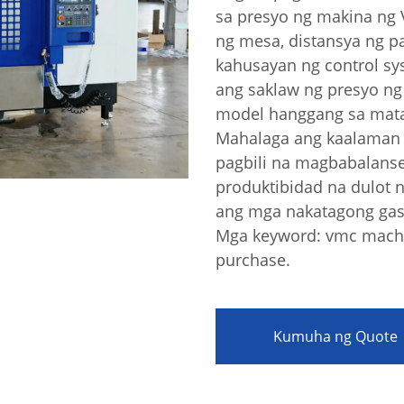
sa presyo ng makina ng 
ng mesa, distansya ng pa
kahusayan ng control s
ang saklaw ng presyo ng
model hanggang sa mata
Mahalaga ang kaalaman 
pagbili na magbabalans
akay Ng Enerhiya Sa
n
produktibidad na dulot
ang mga nakatagong gas
Mga keyword: vmc machin
purchase.
Kumuha ng Quote