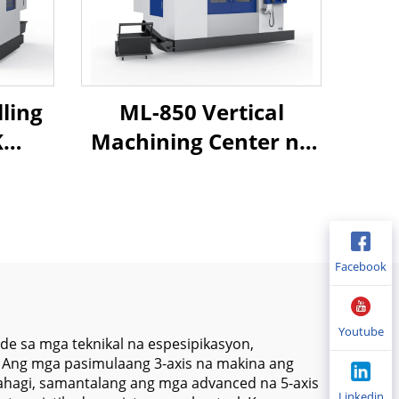
ling
ML-850 Vertical
K
Machining Center na
ical
may High Precision
ter
Spindle at Heavy Duty
rking
Structure para sa
aper
Metal Parts Milling at
Facebook
Processing
0
Youtube
e sa mga teknikal na espesipikasyon,
 Ang mga pasimulaang 3-axis na makina ang
ahagi, samantalang ang mga advanced na 5-axis
Linkedin