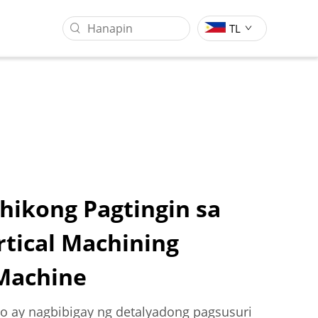
TL
ehikong Pagtingin sa
rtical Machining
Sentro Ng Pagsasangkot Ng
Industriya Ng Pagproseso Ng
Gantry
Molds
Machine
o ay nagbibigay ng detalyadong pagsusuri