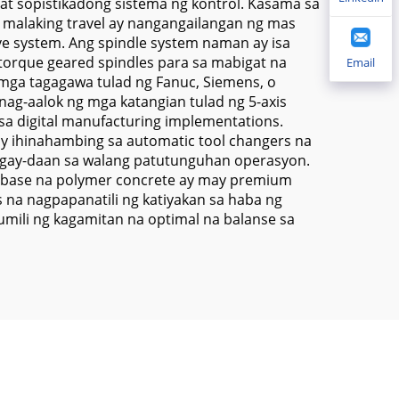
at sopistikadong sistema ng kontrol. Kasama sa
 malaking travel ay nangangailangan ng mas
ve system. Ang spindle system naman ay isa
torque geared spindles para sa mabigat na
Email
a mga tagagawa tulad ng Fanuc, Siemens, o
g-aalok ng mga katangian tulad ng 5-axis
sa digital manufacturing implementations.
y ihinahambing sa automatic tool changers na
bigay-daan sa walang patutunguhan operasyon.
a base na polymer concrete ay may premium
s na nagpapanatili ng katiyakan sa haba ng
mili ng kagamitan na optimal na balanse sa