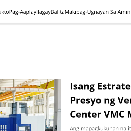
ukto
Pag-Aaplay
Ilagay
Balita
Makipag-Ugnayan Sa Amin
Isang Estrat
Presyo ng Ve
o Ng Paghuhukay
riya Ng Paggawa Ng
Sentro Ng Paghuhukay
Paggawa Ng Eroplano
al
obilya
Horizontal
Center VMC 
Ang mapagkukunan na it