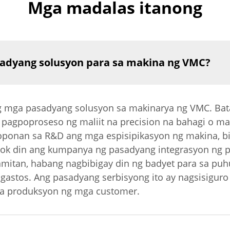
Mga madalas itanong
sadyang solusyon para sa makina ng VMC?
g mga pasadyang solusyon sa makinarya ng VMC. Bata
pagpoproseso ng maliit na precision na bahagi o ma
ponan sa R&D ang mga espisipikasyon ng makina, bili
alok din ang kumpanya ng pasadyang integrasyon ng p
amitan, habang nagbibigay din ng badyet para sa p
gastos. Ang pasadyang serbisyong ito ay nagsisigur
a produksyon ng mga customer.