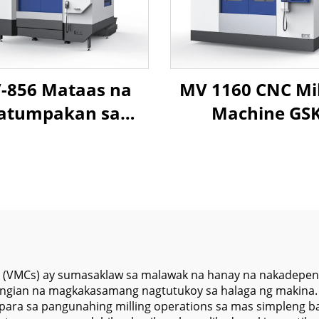
-856 Mataas na
MV 1160 CNC Mil
atumpakan sa
Machine GS
ayong Sentro ng
Controller Vert
proseso na may
Machining Cen
bay na Istraktura
para sa Metalwo
Linear Guideways
BT40 Spindle T
a sa Tumpak na
XYZ Travel
NC Milling na
1100*600*60
Aplikasyon
s (VMCs) ay sumasaklaw sa malawak na hanay na nakadepend
angian na magkakasamang nagtutukoy sa halaga ng makina.
para sa pangunahing milling operations sa mas simpleng b