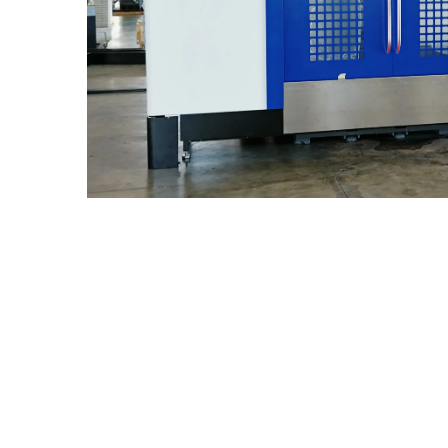
Industriya Ng Kagamitan
Pagsas
Pangmedikal
Hangi