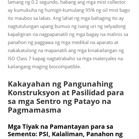
lamang ng 0.2 segundo, habang ang mga mist collector
ay kumukuha ng humigit-kumulang 95% ng oil mist bago
ito maubos sa labas. Ang lahat ng mga bahaging ito ay
nagtutulungan upang bumuo ng isang uri ng selyadong
kapaligiran na nagpapanatili ng mga bagay na malinis sa
panahon ng paggawa ng mga medikal na aparato at
nakakatulong na mapanatili ang mga kinakailangan ng
ISO Class 7 kapag nagtatrabaho sa mga materyales na
kailangang maging biocompatible.
Kakayahan ng Pangunahing
Konstruksyon at Pasilidad para
sa mga Sentro ng Patayo na
Pagmamasma
Mga Tiyak na Pamantayan para sa
Semento: PSI, Kalaliman, Panahon ng