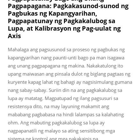
Pagpapagana: Pagkakasunod-sunod ng
Pagbukas ng Kapangyarihan,
Pagpapatunay ng Pagkakalubog sa
Lupa, at Kalibrasyon ng Pag-uulat ng
Axis
Mahalaga ang pagsusunod sa proseso ng pagbukas ng
kapangyarihan nang paunti-unti bago pa man isagawa
ang unang pagpapagana ng makina. Nakakatulong ito
upang maiwasan ang pinsala dulot ng biglang pagtaas ng
kuryente kapag lahat ng bahagi ay nagsisimulang gumana
nang sabay-sabay. Suriin din na ang pagkakalubog sa
lupa ay matatag. Magpatupad ng ilang pagsusuri sa
resistensya dito, na may layuning makamit ang
mababang pagbabasa na hindi lalampas sa kalahating
ohm. Ang mabuting pagkakalubog sa lupa ay
nagpapanatili ng malayo sa ating sensitibong mga
sistema ng kontrol ang mga nakakainis na