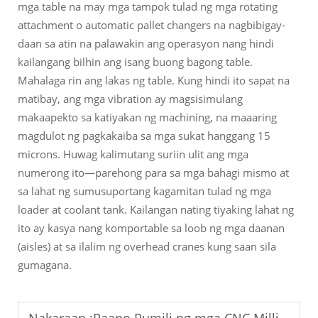
mga table na may mga tampok tulad ng mga rotating
attachment o automatic pallet changers na nagbibigay-
daan sa atin na palawakin ang operasyon nang hindi
kailangang bilhin ang isang buong bagong table.
Mahalaga rin ang lakas ng table. Kung hindi ito sapat na
matibay, ang mga vibration ay magsisimulang
makaapekto sa katiyakan ng machining, na maaaring
magdulot ng pagkakaiba sa mga sukat hanggang 15
microns. Huwag kalimutang suriin ulit ang mga
numerong ito—parehong para sa mga bahagi mismo at
sa lahat ng sumusuportang kagamitan tulad ng mga
loader at coolant tank. Kailangan nating tiyaking lahat ng
ito ay kasya nang komportable sa loob ng mga daanan
(aisles) at sa ilalim ng overhead cranes kung saan sila
gumagana.
Nakaraan :
Paano Pumili ng mga CNC Milling Machine para sa Mga Maliit na Workshop