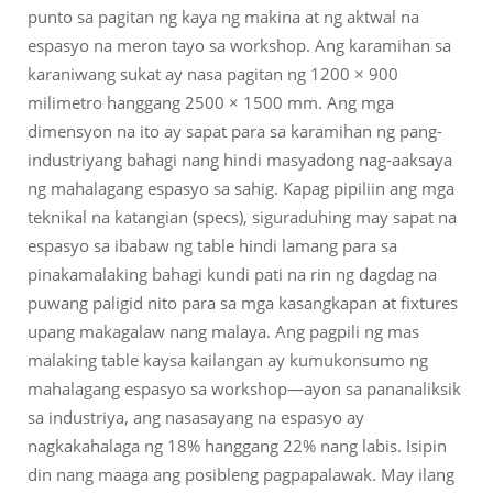
punto sa pagitan ng kaya ng makina at ng aktwal na
espasyo na meron tayo sa workshop. Ang karamihan sa
karaniwang sukat ay nasa pagitan ng 1200 × 900
milimetro hanggang 2500 × 1500 mm. Ang mga
dimensyon na ito ay sapat para sa karamihan ng pang-
industriyang bahagi nang hindi masyadong nag-aaksaya
ng mahalagang espasyo sa sahig. Kapag pipiliin ang mga
teknikal na katangian (specs), siguraduhing may sapat na
espasyo sa ibabaw ng table hindi lamang para sa
pinakamalaking bahagi kundi pati na rin ng dagdag na
puwang paligid nito para sa mga kasangkapan at fixtures
upang makagalaw nang malaya. Ang pagpili ng mas
malaking table kaysa kailangan ay kumukonsumo ng
mahalagang espasyo sa workshop—ayon sa pananaliksik
sa industriya, ang nasasayang na espasyo ay
nagkakahalaga ng 18% hanggang 22% nang labis. Isipin
din nang maaga ang posibleng pagpapalawak. May ilang