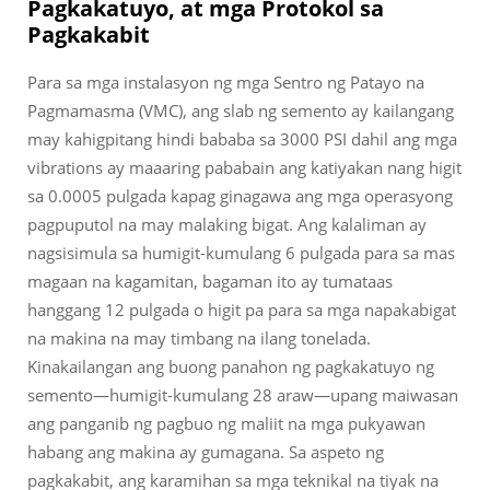
Pagkakatuyo, at mga Protokol sa
Pagkakabit
Para sa mga instalasyon ng mga Sentro ng Patayo na
Pagmamasma (VMC), ang slab ng semento ay kailangang
may kahigpitang hindi bababa sa 3000 PSI dahil ang mga
vibrations ay maaaring pababain ang katiyakan nang higit
sa 0.0005 pulgada kapag ginagawa ang mga operasyong
pagpuputol na may malaking bigat. Ang kalaliman ay
nagsisimula sa humigit-kumulang 6 pulgada para sa mas
magaan na kagamitan, bagaman ito ay tumataas
hanggang 12 pulgada o higit pa para sa mga napakabigat
na makina na may timbang na ilang tonelada.
Kinakailangan ang buong panahon ng pagkakatuyo ng
semento—humigit-kumulang 28 araw—upang maiwasan
ang panganib ng pagbuo ng maliit na mga pukyawan
habang ang makina ay gumagana. Sa aspeto ng
pagkakabit, ang karamihan sa mga teknikal na tiyak na