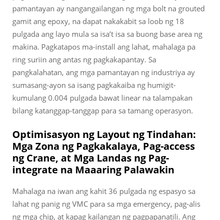
pamantayan ay nangangailangan ng mga bolt na grouted
gamit ang epoxy, na dapat nakakabit sa loob ng 18
pulgada ang layo mula sa isa’t isa sa buong base area ng
makina. Pagkatapos ma-install ang lahat, mahalaga pa
ring suriin ang antas ng pagkakapantay. Sa
pangkalahatan, ang mga pamantayan ng industriya ay
sumasang-ayon sa isang pagkakaiba ng humigit-
kumulang 0.004 pulgada bawat linear na talampakan
bilang katanggap-tanggap para sa tamang operasyon.
Optimisasyon ng Layout ng Tindahan:
Mga Zona ng Pagkakalaya, Pag-access
ng Crane, at Mga Landas ng Pag-
integrate na Maaaring Palawakin
Mahalaga na iwan ang kahit 36 pulgada ng espasyo sa
lahat ng panig ng VMC para sa mga emergency, pag-alis
ng mga chip, at kapag kailangan ng pagpapanatili. Ang