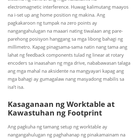
electromagnetic interference. Huwag kalimutang maayos
na i-set up ang home position ng makina. Ang
pagkakaroon ng tumpak na zero points ay
nangangahulugan na maaari nating tiwalaan ang pare-
parehong posisyon hanggang sa mga libong bahagi ng
millimetro. Kapag pinagsama-sama natin nang tama ang
lahat ng feedback components tulad ng linear at rotary
encoders sa inaasahan ng mga drive, nababawasan talaga
ang mga mahal na aksidente na mangyayari kapag ang
mga bahagi ay gumagalaw nang masyadong mabilis sa
isa’t isa.
Kasaganaan ng Worktable at
Kawastuhan ng Footprint
Ang pagkuha ng tamang setup ng worktable ay
nangangahulugan ng paghahanap ng pinakamainam na