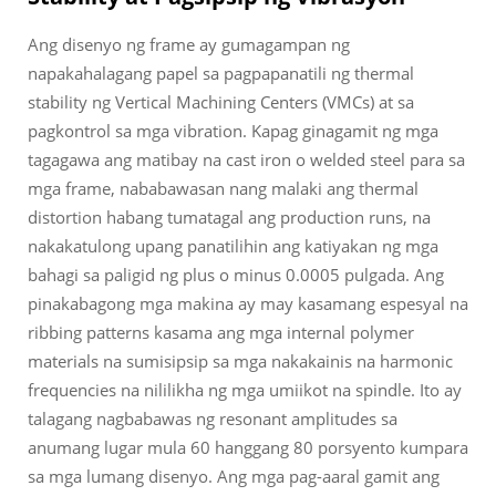
Ang disenyo ng frame ay gumagampan ng
napakahalagang papel sa pagpapanatili ng thermal
stability ng Vertical Machining Centers (VMCs) at sa
pagkontrol sa mga vibration. Kapag ginagamit ng mga
tagagawa ang matibay na cast iron o welded steel para sa
mga frame, nababawasan nang malaki ang thermal
distortion habang tumatagal ang production runs, na
nakakatulong upang panatilihin ang katiyakan ng mga
bahagi sa paligid ng plus o minus 0.0005 pulgada. Ang
pinakabagong mga makina ay may kasamang espesyal na
ribbing patterns kasama ang mga internal polymer
materials na sumisipsip sa mga nakakainis na harmonic
frequencies na nililikha ng mga umiikot na spindle. Ito ay
talagang nagbabawas ng resonant amplitudes sa
anumang lugar mula 60 hanggang 80 porsyento kumpara
sa mga lumang disenyo. Ang mga pag-aaral gamit ang