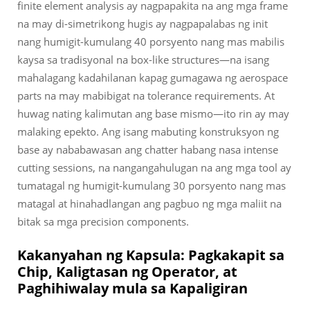
finite element analysis ay nagpapakita na ang mga frame
na may di-simetrikong hugis ay nagpapalabas ng init
nang humigit-kumulang 40 porsyento nang mas mabilis
kaysa sa tradisyonal na box-like structures—na isang
mahalagang kadahilanan kapag gumagawa ng aerospace
parts na may mabibigat na tolerance requirements. At
huwag nating kalimutan ang base mismo—ito rin ay may
malaking epekto. Ang isang mabuting konstruksyon ng
base ay nababawasan ang chatter habang nasa intense
cutting sessions, na nangangahulugan na ang mga tool ay
tumatagal ng humigit-kumulang 30 porsyento nang mas
matagal at hinahadlangan ang pagbuo ng mga maliit na
bitak sa mga precision components.
Kakanyahan ng Kapsula: Pagkakapit sa
Chip, Kaligtasan ng Operator, at
Paghihiwalay mula sa Kapaligiran