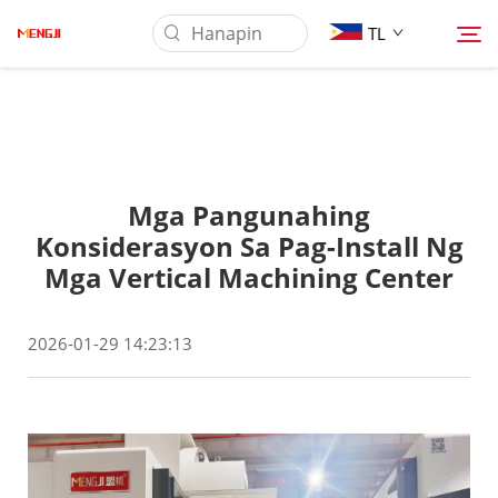
TL
Tungkol Sa Amin
Mga Pangunahing
Produkto
Konsiderasyon Sa Pag-Install Ng
Mga Vertical Machining Center
Pag-aaplay
2026-01-29 14:23:13
Ilagay
Balita
Makipag-ugnayan sa Amin