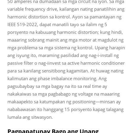
50 amperes na dumadaan sa mga circuit na iyon. Sa mga
variable frequency drive, kailangan nating panatilihin ang
harmonic distortion sa kontrol. Ayon sa pamantayan ng
IEEE 519-2022, dapat manatili tayo sa ilalim ng 5
porsyento na kabuuang harmonic distortion; kung hindi,
maaaring sobrang mainit ang mga motor at magdulot ng
mga problema sa mga sistema ng kontrol. Upang harapin
ang isyung ito, maraming pasilidad ang nag-i-install ng
passive filter o nag-iinvest sa active harmonic conditioner
para sa kanilang sensitibong kagamitan. At huwag nating
kalimutan ang phase imbalance monitoring. Ang
pagsubaybay sa mga bagay na ito sa real time ay
nakakaiwas sa mga pagbabago ng voltage na maaaring
makaapekto sa katumpakan ng positioning—minsan ay
nababawasan ito hanggang 15 porsyento kapag talagang
lumala ang sitwasyon.
Pagpapatunay Bago ang Unang