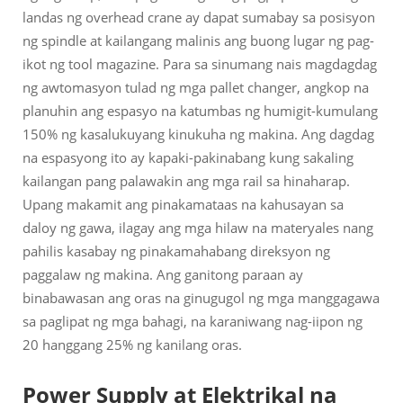
landas ng overhead crane ay dapat sumabay sa posisyon
ng spindle at kailangang malinis ang buong lugar ng pag-
ikot ng tool magazine. Para sa sinumang nais magdagdag
ng awtomasyon tulad ng mga pallet changer, angkop na
planuhin ang espasyo na katumbas ng humigit-kumulang
150% ng kasalukuyang kinukuha ng makina. Ang dagdag
na espasyong ito ay kapaki-pakinabang kung sakaling
kailangan pang palawakin ang mga rail sa hinaharap.
Upang makamit ang pinakamataas na kahusayan sa
daloy ng gawa, ilagay ang mga hilaw na materyales nang
pahilis kasabay ng pinakamahabang direksyon ng
paggalaw ng makina. Ang ganitong paraan ay
binabawasan ang oras na ginugugol ng mga manggagawa
sa paglipat ng mga bahagi, na karaniwang nag-iipon ng
20 hanggang 25% ng kanilang oras.
Power Supply at Elektrikal na