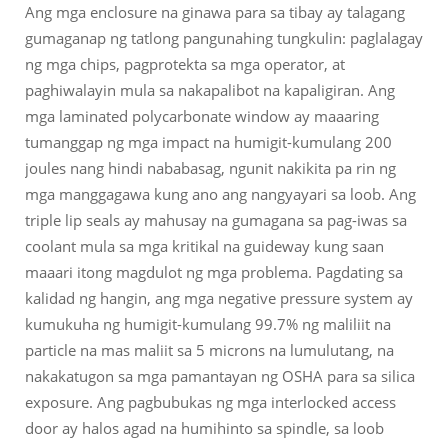
Ang mga enclosure na ginawa para sa tibay ay talagang
gumaganap ng tatlong pangunahing tungkulin: paglalagay
ng mga chips, pagprotekta sa mga operator, at
paghiwalayin mula sa nakapalibot na kapaligiran. Ang
mga laminated polycarbonate window ay maaaring
tumanggap ng mga impact na humigit-kumulang 200
joules nang hindi nababasag, ngunit nakikita pa rin ng
mga manggagawa kung ano ang nangyayari sa loob. Ang
triple lip seals ay mahusay na gumagana sa pag-iwas sa
coolant mula sa mga kritikal na guideway kung saan
maaari itong magdulot ng mga problema. Pagdating sa
kalidad ng hangin, ang mga negative pressure system ay
kumukuha ng humigit-kumulang 99.7% ng maliliit na
particle na mas maliit sa 5 microns na lumulutang, na
nakakatugon sa mga pamantayan ng OSHA para sa silica
exposure. Ang pagbubukas ng mga interlocked access
door ay halos agad na humihinto sa spindle, sa loob