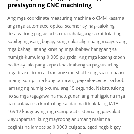
presisyon ng CNC machining
Ang mga coordinate measuring machine o CMM kasama
ang mga automated optical scanner ay nag-aalok ng
detalyadong pagsusuri sa mahahalagang sukat tulad ng
kabilog ng isang bagay, kung naka-align nang maayos ang
mga bahagi, at ang kinis ng mga ibabaw hanggang sa
humigit-kumulang 0.005 pulgada. Ang mga kasangkapan
na ito ay lalo pang kapaki-pakinabang sa pagsusuri ng
mga brake drum at transmission shaft kung saan maaari
nilang ikumpirma kung tama ang pagkaka-center sa loob
lamang ng humigit-kumulang 15 segundo. Nakatutulong
ito sa mga tagagawa na matugunan ang mahigpit na mga
pamantayan sa kontrol ng kalidad na itinakda ng IATF
16949 kaugnay ng mga sample at sistema ng pagsukat.
Gayunpaman, kung mayroong anumang maliit na
paglihis na lampas sa 0.0003 pulgada, agad nagbibigay