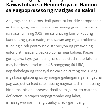
Kawastuhan sa Heometriya at Hamon
sa Pagpoproseso ng Matigas na Bakal
Ang mga control arms, ball joints, at knuckle components
ay kailangang tumama sa masinsinang geometry specs
na nasa ilalim ng 0.05mm sa lahat ng komplikadong
kurba kung gusto nating maiwasan ang mga problema
tulad ng hindi pantay na distribusyon ng presyon ng
gulong at maagang pagkabigo ng mga bahagi. Kapag
gumagawa tayo gamit ang hardened steel materials na
may hardness level mula 45 hanggang 60 HRC,
napakahalaga ng espesyal na carbide cutting tools. Ang
mga kasangkapang ito ay nangangailangan ng maingat na
pag-aadjust sa feed rate habang nagmamachining upang
hindi malihis ang proseso dahil sa mga isyu sa material
deflection. Matapos mapagtrabaho ang lahat,
isinasagawa namin ang quality check gamit ang