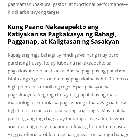
pagmamanupaktura, gastos, at functional performance—
hindi arbitraryong target.
Kung Paano Nakaaapekto ang
Katiyakan sa Pagkakasya ng Bahagi,
Pagganap, at Kaligtasan ng Sasakyan
Kapag ang mga bahagi ay hindi gawa nang may pare-
parehong husay, ito ay lubos na nakakaapekto sa
pagkakasundo nila at sa kalidad sa paglipas ng panahon.
Isipin ang mga piston na may pagkakaiba kahit .03 mm o
higit pa mula sa kanilang mga espesipikasyon sa
pagkakaayos. Ang mga ito ay nagpapalabas ng mas
maraming usok mula sa pagsusunog (tinatawag na blow-
by) at mas mabilis na nasusunog ang langis. Mas malala
pa, kung ang mga bagay ay lumampas na sa limitasyon,
ang mga engine ay maaaring tuluyang huminto o masira.
Ang parehong problema ay nangyayari rin sa mga bahagi