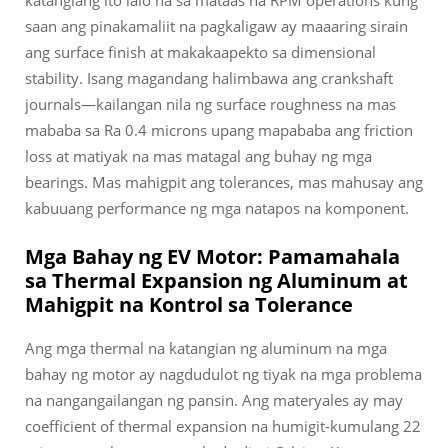
katangiang ito lalo na sa mataas na RPM operations kung
saan ang pinakamaliit na pagkaligaw ay maaaring sirain
ang surface finish at makakaapekto sa dimensional
stability. Isang magandang halimbawa ang crankshaft
journals—kailangan nila ng surface roughness na mas
mababa sa Ra 0.4 microns upang mapababa ang friction
loss at matiyak na mas matagal ang buhay ng mga
bearings. Mas mahigpit ang tolerances, mas mahusay ang
kabuuang performance ng mga natapos na komponent.
Mga Bahay ng EV Motor: Pamamahala
sa Thermal Expansion ng Aluminum at
Mahigpit na Kontrol sa Tolerance
Ang mga thermal na katangian ng aluminum na mga
bahay ng motor ay nagdudulot ng tiyak na mga problema
na nangangailangan ng pansin. Ang materyales ay may
coefficient of thermal expansion na humigit-kumulang 22