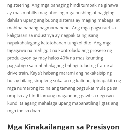
ng steering. Ang mga bahaging hindi tumpak na ginawa
ay mas mabilis mag-ubos ng mga bushing at nagiging
dahilan upang ang buong sistema ay maging mabagal at
mahina habang nagmamaneho. Ang mga pagsusuri sa
kaligtasan sa industriya ay nagpakita ng isang
napakahalagang katotohanan tungkol dito. Ang mga
tagagawa na mahigpit na kontrolado ang proseso ng
produksyon ay may halos 40% na mas kaunting
pagkabigo sa mahahalagang bahagi tulad ng frame at
drive train. Kaya't habang marami ang nakakaisip ng
husay bilang simpleng sukatan ng kalidad, ipinapakita ng
mga numerong ito na ang tamang pagsukat mula pa sa
umpisa ay hindi lamang magandang gawi sa negosyo
kundi talagang mahalaga upang mapanatiling ligtas ang
mga tao sa daan.
Mga Kinakailangan sa Presisyon