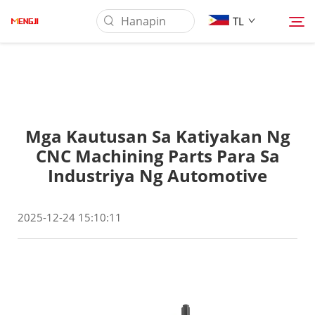
TL
Tungkol Sa Amin
Mga Kautusan Sa Katiyakan Ng
Produkto
CNC Machining Parts Para Sa
Industriya Ng Automotive
Pag-aaplay
2025-12-24 15:10:11
Ilagay
Balita
Makipag-ugnayan sa Amin