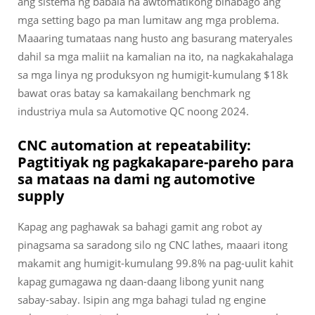
ang sistema ng babala na awtomatikong binabago ang
mga setting bago pa man lumitaw ang mga problema.
Maaaring tumataas nang husto ang basurang materyales
dahil sa mga maliit na kamalian na ito, na nagkakahalaga
sa mga linya ng produksyon ng humigit-kumulang $18k
bawat oras batay sa kamakailang benchmark ng
industriya mula sa Automotive QC noong 2024.
CNC automation at repeatability:
Pagtitiyak ng pagkakapare-pareho para
sa mataas na dami ng automotive
supply
Kapag ang paghawak sa bahagi gamit ang robot ay
pinagsama sa saradong silo ng CNC lathes, maaari itong
makamit ang humigit-kumulang 99.8% na pag-uulit kahit
kapag gumagawa ng daan-daang libong yunit nang
sabay-sabay. Isipin ang mga bahagi tulad ng engine