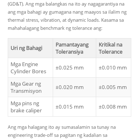
(GD&T). Ang mga balangkas na ito ay nagagarantiya na
ang mga bahagi ay gumagana nang maayos sa ilalim ng
thermal stress, vibration, at dynamic loads. Kasama sa
mahahalagang benchmark ng tolerance ang:
Pamantayang
Kritikal na
Uri ng Bahagi
Toleransiya
Tolerance
Mga Engine
±0.025 mm
±0.010 mm
Cylinder Bores
Mga Gear ng
±0.020 mm
±0.005 mm
Transmisyon
Mga pins ng
±0.015 mm
±0.008 mm
brake caliper
Ang mga halagang ito ay sumasalamin sa tunay na
engineering trade-off sa pagitan ng kadalian sa