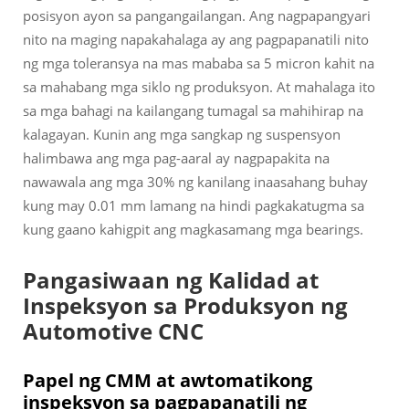
posisyon ayon sa pangangailangan. Ang nagpapangyari
nito na maging napakahalaga ay ang pagpapanatili nito
ng mga toleransya na mas mababa sa 5 micron kahit na
sa mahabang mga siklo ng produksyon. At mahalaga ito
sa mga bahagi na kailangang tumagal sa mahihirap na
kalagayan. Kunin ang mga sangkap ng suspensyon
halimbawa ang mga pag-aaral ay nagpapakita na
nawawala ang mga 30% ng kanilang inaasahang buhay
kung may 0.01 mm lamang na hindi pagkakatugma sa
kung gaano kahigpit ang magkasamang mga bearings.
Pangasiwaan ng Kalidad at
Inspeksyon sa Produksyon ng
Automotive CNC
Papel ng CMM at awtomatikong
inspeksyon sa pagpapanatili ng