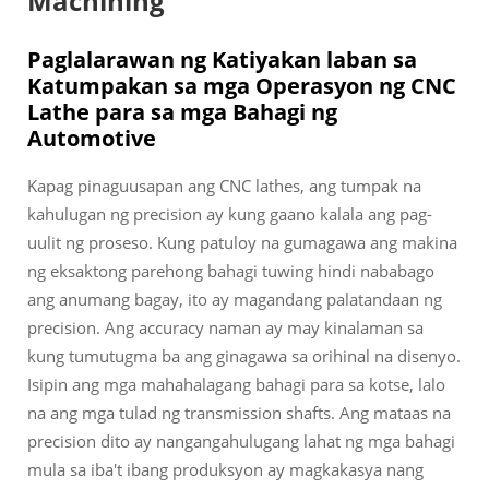
Machining
Paglalarawan ng Katiyakan laban sa
Katumpakan sa mga Operasyon ng CNC
Lathe para sa mga Bahagi ng
Automotive
Kapag pinaguusapan ang CNC lathes, ang tumpak na
kahulugan ng precision ay kung gaano kalala ang pag-
uulit ng proseso. Kung patuloy na gumagawa ang makina
ng eksaktong parehong bahagi tuwing hindi nababago
ang anumang bagay, ito ay magandang palatandaan ng
precision. Ang accuracy naman ay may kinalaman sa
kung tumutugma ba ang ginagawa sa orihinal na disenyo.
Isipin ang mga mahahalagang bahagi para sa kotse, lalo
na ang mga tulad ng transmission shafts. Ang mataas na
precision dito ay nangangahulugang lahat ng mga bahagi
mula sa iba't ibang produksyon ay magkakasya nang