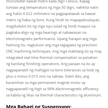
micrometer bawat metro kada digri Celsius. Kapag
tumaas ang temperatura ng mga 50 digri, nakikita natin
ang halos 0.022 milimetro na pagpapalawak sa bawat
metro ng haba ng bore. Kung hindi ito mapapatnubayan,
magdudulot ito ng mga isyu tulad ng hindi maayos na
pagkaka-align ng mga bearings at nabawasan na
electromagnetic performance. Upang harapin ang mga
hamong ito, nagtutuon ang mga tagagawa ng precision
CNC machining techniques. Ang mga makitang ito ay may
integrated real time thermal compensation sa panahon
ng kanilang finishing operations. Ang paraan na ito ay
nagpapanatili ng mahigpit na bore tolerances sa loob ng
plus o minus 0.015 mm na saklaw. Dahil dito, ang
karamihan sa mga permanent magnet motor ay
nagpapanatili ng higit sa 98% electromagnetic efficiency
sa kabila ng likas na thermal characteristics ng aluminum.
Mga Bahagi ng Suspensyon: