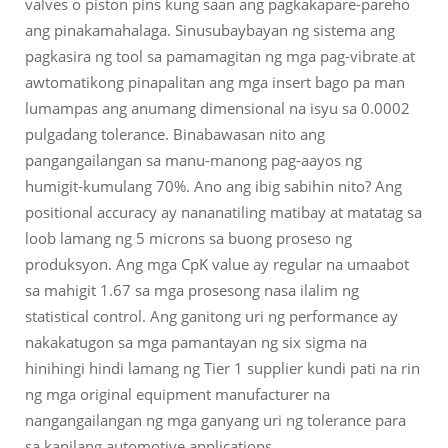
valves o piston pins kung saan ang pagkakapare-pareho
ang pinakamahalaga. Sinusubaybayan ng sistema ang
pagkasira ng tool sa pamamagitan ng mga pag-vibrate at
awtomatikong pinapalitan ang mga insert bago pa man
lumampas ang anumang dimensional na isyu sa 0.0002
pulgadang tolerance. Binabawasan nito ang
pangangailangan sa manu-manong pag-aayos ng
humigit-kumulang 70%. Ano ang ibig sabihin nito? Ang
positional accuracy ay nananatiling matibay at matatag sa
loob lamang ng 5 microns sa buong proseso ng
produksyon. Ang mga CpK value ay regular na umaabot
sa mahigit 1.67 sa mga prosesong nasa ilalim ng
statistical control. Ang ganitong uri ng performance ay
nakakatugon sa mga pamantayan ng six sigma na
hinihingi hindi lamang ng Tier 1 supplier kundi pati na rin
ng mga original equipment manufacturer na
nangangailangan ng mga ganyang uri ng tolerance para
sa kanilang automotive applications.