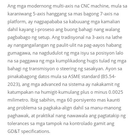
Ang mga modernong multi-axis na CNC machine, mula sa
karaniwang 5-axis hanggang sa mas bagong 7-axis na
platform, ay nagpapababa sa kabuuang mga kamalian
dahil kayang i-proseso ang buong bahagi nang walang
pagbabago ng setup. Ang tradisyonal na 3-axis na lathe
ay nangangailangan ng paulit-ulit na pag-aayos habang
gumagawa, na nagdudulot ng mga isyu sa posisyon lalo
na sa paggawa ng mga kumplikadong hugis tulad ng mga
bahagi ng transmisyon o steering ng sasakyan. Ayon sa
pinakabagong datos mula sa ASME standard (B5.54-
2023), ang mga advanced na sistema ay nakakamit ng
katumpakan na humigit-kumulang plus o minus 0.0025
milimetro. Ibig sabihin, mga 60 porsiyento mas kaunti
ang problema sa pagkaka-align dahil sa manu-manong
paghawak, at praktikal nang nawawala ang pagtatakip ng
tolerances sa mga tampok na kontrolado gamit ang
GD&T specifications.