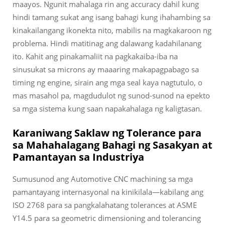
maayos. Ngunit mahalaga rin ang accuracy dahil kung
hindi tamang sukat ang isang bahagi kung ihahambing sa
kinakailangang ikonekta nito, mabilis na magkakaroon ng
problema. Hindi matitinag ang dalawang kadahilanang
ito. Kahit ang pinakamaliit na pagkakaiba-iba na
sinusukat sa microns ay maaaring makapagpabago sa
timing ng engine, sirain ang mga seal kaya nagtutulo, o
mas masahol pa, magdudulot ng sunod-sunod na epekto
sa mga sistema kung saan napakahalaga ng kaligtasan.
Karaniwang Saklaw ng Tolerance para
sa Mahahalagang Bahagi ng Sasakyan at
Pamantayan sa Industriya
Sumusunod ang Automotive CNC machining sa mga
pamantayang internasyonal na kinikilala—kabilang ang
ISO 2768 para sa pangkalahatang tolerances at ASME
Y14.5 para sa geometric dimensioning and tolerancing