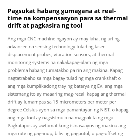
Pagsukat habang gumagana at real-
time na kompensasyon para sa thermal
drift at pagkasira ng tool
Ang mga CNC machine ngayon ay may lahat ng uri ng
advanced na sensing technology tulad ng laser
displacement probes, vibration sensors, at thermal
monitoring systems na nakakapag-alam ng mga
problema habang tumatakbo pa rin ang makina. Kapag
nagtatrabaho sa mga bagay tulad ng mga crankshaft o
ang mga kumplikadong tray ng baterya ng EV, ang mga
sistemang ito ay maaaring mag-recall kapag ang thermal
drift ay lumampas sa 15 micrometers per meter per
degree Celsius ayon sa mga pamantayan ng NIST, o kapag
ang mga tool ay nagsisimula na magpakita ng mga
Pagkatapos ay awtomatikong isinasaayos ng makina ang
mga rate ng pag-inup, bilis ng pagputol, o pag-offset ng