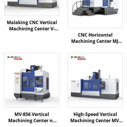
Malaking CNC Vertical
Machining Center V-
CNC Horizontal
2000 X2000 Y750 Z630
Machining Center MJ-
BT-40 Multi-function
H800 X1200 Y850 Z1050
Machining Center
BT-50 4 Axis Metal
Processing
MV-856 Vertical
High-Speed Vertical
Machining Center na
Machining Center MV-
may 3 Axis CNC System
2500 na may Malaking