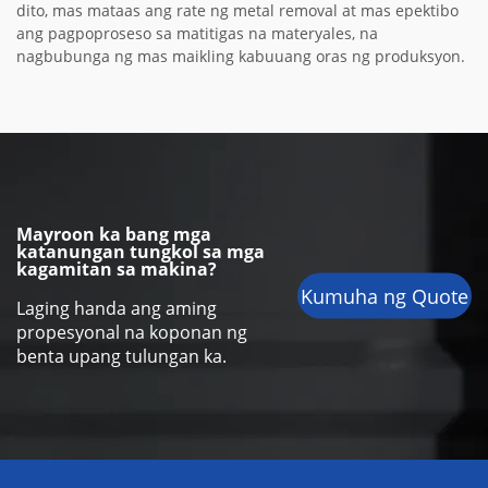
dito, mas mataas ang rate ng metal removal at mas epektibo
ang pagpoproseso sa matitigas na materyales, na
nagbubunga ng mas maikling kabuuang oras ng produksyon.
Mayroon ka bang mga
katanungan tungkol sa mga
kagamitan sa makina?
Kumuha ng Quote
Laging handa ang aming
propesyonal na koponan ng
benta upang tulungan ka.