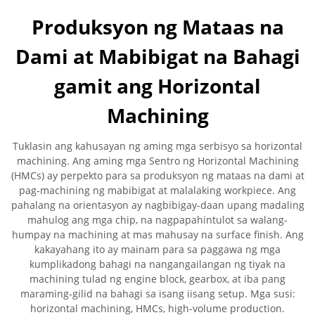
Produksyon ng Mataas na
Dami at Mabibigat na Bahagi
gamit ang Horizontal
Machining
Tuklasin ang kahusayan ng aming mga serbisyo sa horizontal
machining. Ang aming mga Sentro ng Horizontal Machining
(HMCs) ay perpekto para sa produksyon ng mataas na dami at
pag-machining ng mabibigat at malalaking workpiece. Ang
pahalang na orientasyon ay nagbibigay-daan upang madaling
mahulog ang mga chip, na nagpapahintulot sa walang-
humpay na machining at mas mahusay na surface finish. Ang
kakayahang ito ay mainam para sa paggawa ng mga
kumplikadong bahagi na nangangailangan ng tiyak na
machining tulad ng engine block, gearbox, at iba pang
maraming-gilid na bahagi sa isang iisang setup. Mga susi:
horizontal machining, HMCs, high-volume production.