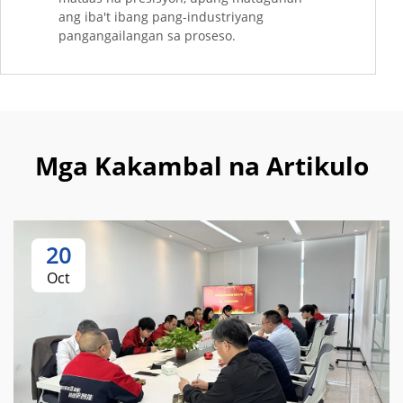
ang iba't ibang pang-industriyang
pangangailangan sa proseso.
Mga Kakambal na Artikulo
20
Oct