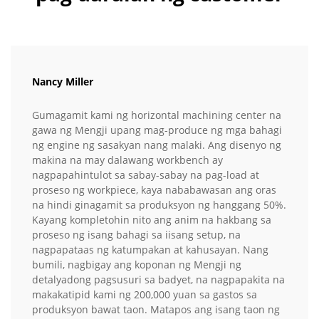
Nancy Miller
Gumagamit kami ng horizontal machining center na
gawa ng Mengji upang mag-produce ng mga bahagi
ng engine ng sasakyan nang malaki. Ang disenyo ng
makina na may dalawang workbench ay
nagpapahintulot sa sabay-sabay na pag-load at
proseso ng workpiece, kaya nababawasan ang oras
na hindi ginagamit sa produksyon ng hanggang 50%.
Kayang kompletohin nito ang anim na hakbang sa
proseso ng isang bahagi sa iisang setup, na
nagpapataas ng katumpakan at kahusayan. Nang
bumili, nagbigay ang koponan ng Mengji ng
detalyadong pagsusuri sa badyet, na nagpapakita na
makakatipid kami ng 200,000 yuan sa gastos sa
produksyon bawat taon. Matapos ang isang taon ng