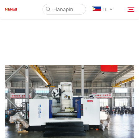
TL
Tungkol Sa Amin
Produkto
Pag-aaplay
Ilagay
Balita
Makipag-ugnayan sa Amin