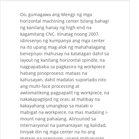
Oo, gumagawa ang Mengji ng mga
horizontal machining center bilang bahagi
ng kanilang hanay ng high-end na
kagamitang CNC. Itinatag noong 2007,
idinisenyo ng kumpanya ang mga center
na ito upang mag-alok ng mahahalagang
benepisyo: mahusay na katatagan dahil sa
layout ng kanilang horizontal spindle, na
nagpapababa sa pagkasira ng workpiece
habang pinoproseso; mataas na
kahusayan, dahil madalas suportado nito
ang multi-face processing at
awtomatikong pagpapalit ng workpiece, na
nakakapagtipid ng oras; at matibay na
kakayahang umangkop sa malaki o
mabigat na workpiece, na mas madaling i-
mount nang pahalang. Alinsunod sa
internasyonal na pamantayan ng kalidad,
tiniyak din ng mga center na ito ang
mataas na presisyon, upang matugunan