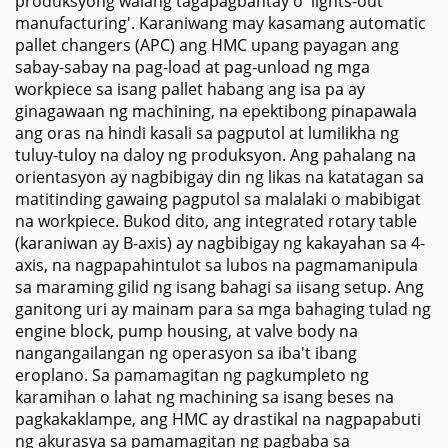
produksyong walang tagapagbantay o 'lights-out
manufacturing'. Karaniwang may kasamang automatic
pallet changers (APC) ang HMC upang payagan ang
sabay-sabay na pag-load at pag-unload ng mga
workpiece sa isang pallet habang ang isa pa ay
ginagawaan ng machining, na epektibong pinapawala
ang oras na hindi kasali sa pagputol at lumilikha ng
tuluy-tuloy na daloy ng produksyon. Ang pahalang na
orientasyon ay nagbibigay din ng likas na katatagan sa
matitinding gawaing pagputol sa malalaki o mabibigat
na workpiece. Bukod dito, ang integrated rotary table
(karaniwan ay B-axis) ay nagbibigay ng kakayahan sa 4-
axis, na nagpapahintulot sa lubos na pagmamanipula
sa maraming gilid ng isang bahagi sa iisang setup. Ang
ganitong uri ay mainam para sa mga bahaging tulad ng
engine block, pump housing, at valve body na
nangangailangan ng operasyon sa iba't ibang
eroplano. Sa pamamagitan ng pagkumpleto ng
karamihan o lahat ng machining sa isang beses na
pagkakaklampe, ang HMC ay drastikal na nagpapabuti
ng akurasya sa pamamagitan ng pagbaba sa