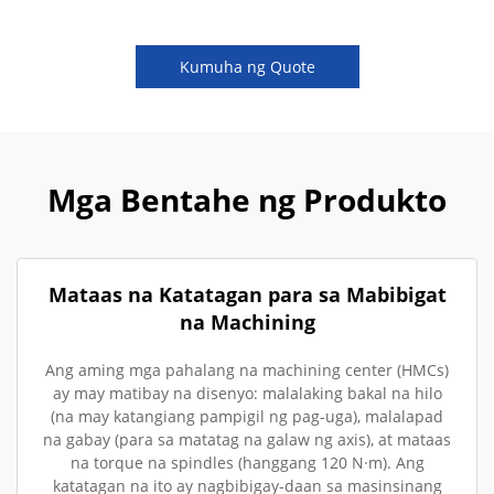
Kumuha ng Quote
Mga Bentahe ng Produkto
Mataas na Katatagan para sa Mabibigat
na Machining
Ang aming mga pahalang na machining center (HMCs)
ay may matibay na disenyo: malalaking bakal na hilo
(na may katangiang pampigil ng pag-uga), malalapad
na gabay (para sa matatag na galaw ng axis), at mataas
na torque na spindles (hanggang 120 N·m). Ang
katatagan na ito ay nagbibigay-daan sa masinsinang