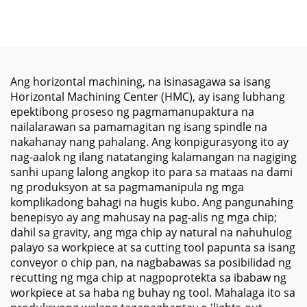
na may Linear
Travel Capacity at
Guideways at Mataas
Precision Spindle para
na Bilis na Spindle para
sa Metal Cutting
sa Precision Mold
Operations
Ang horizontal machining, na isinasagawa sa isang
Horizontal Machining Center (HMC), ay isang lubhang
epektibong proseso ng pagmamanupaktura na
nailalarawan sa pamamagitan ng isang spindle na
nakahanay nang pahalang. Ang konpigurasyong ito ay
nag-aalok ng ilang natatanging kalamangan na nagiging
sanhi upang lalong angkop ito para sa mataas na dami
ng produksyon at sa pagmamanipula ng mga
komplikadong bahagi na hugis kubo. Ang pangunahing
benepisyo ay ang mahusay na pag-alis ng mga chip;
dahil sa gravity, ang mga chip ay natural na nahuhulog
palayo sa workpiece at sa cutting tool papunta sa isang
conveyor o chip pan, na nagbabawas sa posibilidad ng
recutting ng mga chip at nagpoprotekta sa ibabaw ng
workpiece at sa haba ng buhay ng tool. Mahalaga ito sa