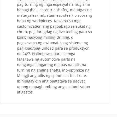
pag-turning ng mga espesyal na hugis na
bahagi (hal., eccentric shafts), matitigas na
materyales (hal., stainless steel), o sobrang
haba ng workpieces. Kasama sa mga
customization ang pagbabago sa sukat ng
chuck, pagdaragdag ng live tooling para sa
kombinasyong milling-drilling, o
pagsasama ng awtomatikong sistema ng
pag-load/pag-unload para sa produksyon
na 24/7. Halimbawa, para sa mga
tagagawa ng automotive parts na
nangangailangan ng mataas na bilis na
turning ng engine shafts, ino-optimize ng
Mengji ang bilis ng spindle at feed rate.
Ibinibigay din ang pagtataya sa badyet
upang mapaghambing ang customization
at gastos.