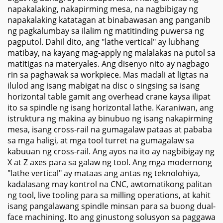
napakalaking, nakapirming mesa, na nagbibigay ng
napakalaking katatagan at binabawasan ang panganib
ng pagkalumbay sa ilalim ng matitinding puwersa ng
pagputol. Dahil dito, ang "lathe vertical" ay lubhang
matibay, na kayang mag-apply ng malalakas na putol sa
matitigas na materyales. Ang disenyo nito ay nagbago
rin sa paghawak sa workpiece. Mas madali at ligtas na
ilulod ang isang mabigat na disc o singsing sa isang
horizontal table gamit ang overhead crane kaysa ilipat
ito sa spindle ng isang horizontal lathe. Karaniwan, ang
istruktura ng makina ay binubuo ng isang nakapirming
mesa, isang cross-rail na gumagalaw pataas at pababa
sa mga haligi, at mga tool turret na gumagalaw sa
kabuuan ng cross-rail. Ang ayos na ito ay nagbibigay ng
X at Z axes para sa galaw ng tool. Ang mga modernong
"lathe vertical" ay mataas ang antas ng teknolohiya,
kadalasang may kontrol na CNC, awtomatikong palitan
ng tool, live tooling para sa milling operations, at kahit
isang pangalawang spindle minsan para sa buong dual-
face machining. Ito ang ginustong solusyon sa paggawa