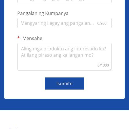
Pangalan ng Kumpanya
0/200
Mensahe
0/1000
Isumite