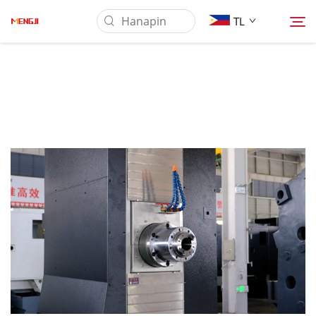
TL
Tungkol Sa Amin
Produkto
Pag-aaplay
Ilagay
Balita
Makipag-ugnayan sa Amin