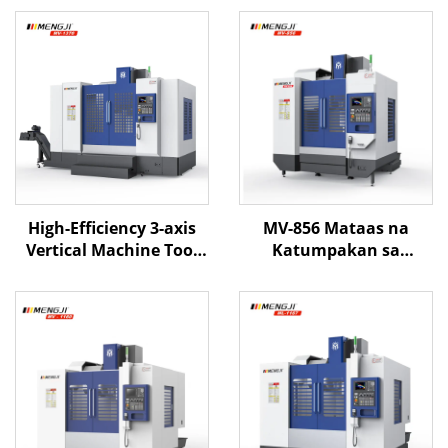
High-Efficiency 3-axis
MV-856 Mataas na
Vertical Machine Tool
Katumpakan sa
Center MV-1370 X1300
Patayong Sentro ng
Y700 Z700 BT-40 Vertical
Pagproseso na may
Milling Machining
Matibay na Istraktura
Center
at Linear Guideways
para sa Tumpak na CNC
Milling na Aplikasyon