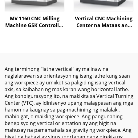
MV 1160 CNC Milling
Vertical CNC Machining
Machine GSK Controller
Center na Mataas ang
Vertical Machining
Katumpakan na ML-
Center Metalworking
1167 Kasama ang Heavy
BT40 Spindle Taper XYZ
Duty Frame na may
Competitive Price
Linear Guideway at ATC
System para sa
Paggawa ng Metal
Ang terminong "lathe vertical" ay malinaw na
naglalarawan sa orientasyon ng isang lathe kung saan
ang workpiece ay umiikot sa paligid ng isang vertical
axis, sa kaibahan ng mas karaniwang horizontal lathe.
Ang konpigurasyong ito, na makikita sa Vertical Turning
Center (VTC), ay idinisenyo upang malagpasan ang mga
hamon na kaugnay sa pag-machining ng malalaki,
mabibigat, o maikling workpiece. Ang pangunahing
benepisyo ng vertical orientation ay ang higit na
mahusay na pamamahala sa gravity ng workpiece. Ang
bigat ng bahagi ay sinusuportahan nang direkta ng