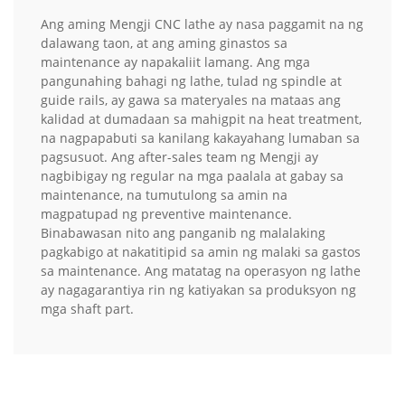
Ang aming Mengji CNC lathe ay nasa paggamit na ng
dalawang taon, at ang aming ginastos sa
maintenance ay napakaliit lamang. Ang mga
pangunahing bahagi ng lathe, tulad ng spindle at
guide rails, ay gawa sa materyales na mataas ang
kalidad at dumadaan sa mahigpit na heat treatment,
na nagpapabuti sa kanilang kakayahang lumaban sa
pagsusuot. Ang after-sales team ng Mengji ay
nagbibigay ng regular na mga paalala at gabay sa
maintenance, na tumutulong sa amin na
magpatupad ng preventive maintenance.
Binabawasan nito ang panganib ng malalaking
pagkabigo at nakatitipid sa amin ng malaki sa gastos
sa maintenance. Ang matatag na operasyon ng lathe
ay nagagarantiya rin ng katiyakan sa produksyon ng
mga shaft part.