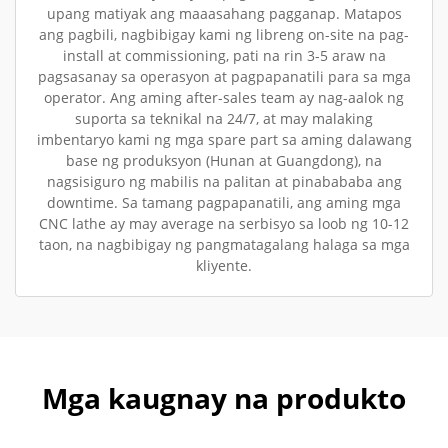
upang matiyak ang maaasahang pagganap. Matapos
ang pagbili, nagbibigay kami ng libreng on-site na pag-
install at commissioning, pati na rin 3-5 araw na
pagsasanay sa operasyon at pagpapanatili para sa mga
operator. Ang aming after-sales team ay nag-aalok ng
suporta sa teknikal na 24/7, at may malaking
imbentaryo kami ng mga spare part sa aming dalawang
base ng produksyon (Hunan at Guangdong), na
nagsisiguro ng mabilis na palitan at pinabababa ang
downtime. Sa tamang pagpapanatili, ang aming mga
CNC lathe ay may average na serbisyo sa loob ng 10-12
taon, na nagbibigay ng pangmatagalang halaga sa mga
kliyente.
Mga kaugnay na produkto