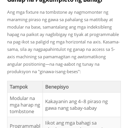
Ang mga fixture na tombstone ay nagmomonter ng
maraming piraso ng gawa sa pahalang sa matitibay at
modular na base, samantalang ang mga indeksibleng
hapag na paikot ay nagbibigay ng tiyak at programmable
na pag-ikot sa paligid ng mga horizontal na axis. Kasama-
sama, sila ay nagpapahintulot ng ganap na access sa 5-
axis machining sa pamamagitan ng awtomatikong
angular positioning—na nag-aabot ng tunay na
produksyon na "ginawa-isang-beses":
Tampok
Benepisyo
Modular na
Kakayanin ang 4–8 piraso ng
mga harap ng
gawa nang sabay-sabay
tombstone
Iikot ang mga bahagi sa
Programmabl