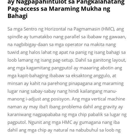
ay Nagpapahintulot sa Pangkalahatang
Pag-access sa Maraming Mukha ng
Bahagi
Sa mga Sentro ng Horizontal na Pagmamasin (HMC), ang
spindle ay tumatakbo nang parallel sa ibabaw ng gawaan,
na nagbibigay-daan sa mga operator na makita nang
tuwid ang halos lahat ng apat na panig ng isang bahagi sa
loob lamang ng isang pag-setup. Dahil sa ganitong layout,
ang mga kagamitang pangputol ay maaaring abotin ang
mga kapit-bahaging ibabaw sa eksaktong anggulo, at
minsan ay kahit na parehong pinapagana ang maraming
lugar nang sabay-sabay nang hindi kailangang manu-
manong i-adjust ang posisyon. Ang mga vertical machine
naman ay may iba't ibang problema dahil ang gravity ay
karaniwang nagpapababa ng mga chip pabalik sa lugar ng
pagputol. Ngunit ang mga HMC ay gumagana nang iba
dahil ang mga chip ay natural na nabubuhul sa loob ng