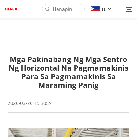
TL
Tungkol Sa Amin
Mga Pakinabang Ng Mga Sentro
Produkto
Ng Horizontal Na Pagmamakinis
Para Sa Pagmamakinis Sa
Pag-aaplay
Maraming Panig
Ilagay
2026-03-26 15:30:24
Balita
Makipag-ugnayan sa Amin