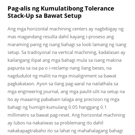
Pag-alis ng Kumulatibong Tolerance
Stack-Up sa Bawat Setup
Ang mga horizontal machining centers ay nagbibigay ng
mas magandang resulta dahil kayang i-proseso ang
maraming panig ng isang bahagi sa loob lamang ng isang
setup. Sa tradisyonal na vertical machining, kadalasan ay
kailangang ilipat ang mga bahagi mula sa isang makina
papunta sa isa pa o i-reclamp nang ilang beses, na
nagdudulot ng maliit na mga misalignment sa bawat
pagkakataon. Ayon sa ilang pag-aaral na nailathala sa
mga engineering journal, ang mga paulit-ulit na setup na
ito ay maaaring pababain talaga ang precision ng mga
bahagi ng humigit-kumulang 0.05 hanggang 0.1
millimetro sa bawat pag-reset. Ang horizontal machining
ay lubos na nakaiiwas sa problemang ito dahil
nakakapagtrabaho ito sa lahat ng mahahalagang bahagi