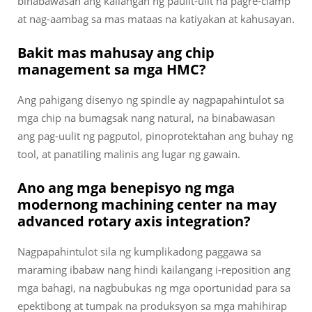
binabawasan ang kailangan ng paulit-ulit na pagre-clamp
at nag-aambag sa mas mataas na katiyakan at kahusayan.
Bakit mas mahusay ang chip
management sa mga HMC?
Ang pahigang disenyo ng spindle ay nagpapahintulot sa
mga chip na bumagsak nang natural, na binabawasan
ang pag-uulit ng pagputol, pinoprotektahan ang buhay ng
tool, at panatiling malinis ang lugar ng gawain.
Ano ang mga benepisyo ng mga
modernong machining center na may
advanced rotary axis integration?
Nagpapahintulot sila ng kumplikadong paggawa sa
maraming ibabaw nang hindi kailangang i-reposition ang
mga bahagi, na nagbubukas ng mga oportunidad para sa
epektibong at tumpak na produksyon sa mga mahihirap