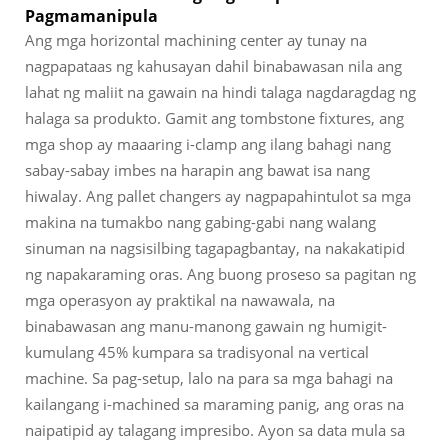
Pagmamanipula
Ang mga horizontal machining center ay tunay na
nagpapataas ng kahusayan dahil binabawasan nila ang
lahat ng maliit na gawain na hindi talaga nagdaragdag ng
halaga sa produkto. Gamit ang tombstone fixtures, ang
mga shop ay maaaring i-clamp ang ilang bahagi nang
sabay-sabay imbes na harapin ang bawat isa nang
hiwalay. Ang pallet changers ay nagpapahintulot sa mga
makina na tumakbo nang gabing-gabi nang walang
sinuman na nagsisilbing tagapagbantay, na nakakatipid
ng napakaraming oras. Ang buong proseso sa pagitan ng
mga operasyon ay praktikal na nawawala, na
binabawasan ang manu-manong gawain ng humigit-
kumulang 45% kumpara sa tradisyonal na vertical
machine. Sa pag-setup, lalo na para sa mga bahagi na
kailangang i-machined sa maraming panig, ang oras na
naipatipid ay talagang impresibo. Ayon sa data mula sa