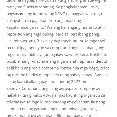
table na nagpapahintulot sa kung ano ang tinatawag na
tunay na 5-axis machining. Sa pangkalahatan, ito ay
pagsasama ng karaniwang X/Y/Z na paggalaw at mga
kakayahan sa pag-ikot. Ano ang malaking
kapakinabangan nito? Walang kailangang huminto at i-
reposition ang mga bahagi para sa iba't ibang panig.
Halimbawa, ang B-axis ay nagpapahintulot sa mga tool
na makipag-ugnayan sa compound angles habang ang
mga rotary table ay gumagalaw sa workpiece. Dahil dito,
posible nang i-machine ang mga mahihirap na undercut
at likhain ang malalambot na contour sa mga bagay tulad
ng turbine blades o impellers nang sabay-sabay. Ayon sa
isang kamakailang pag-aaral noong 2023 mula sa
Sandvik Coromant, ang ilang aerospace company ay
nakakakita ng halos 40% na mas kaunti ng mga isyu sa
toleransya sa mga kumplikadong impeller simula nang
simulan nilang gamitin ang teknolohiyang ito. Ang
pinakamahalaga ay nananatiling matibay ang mga