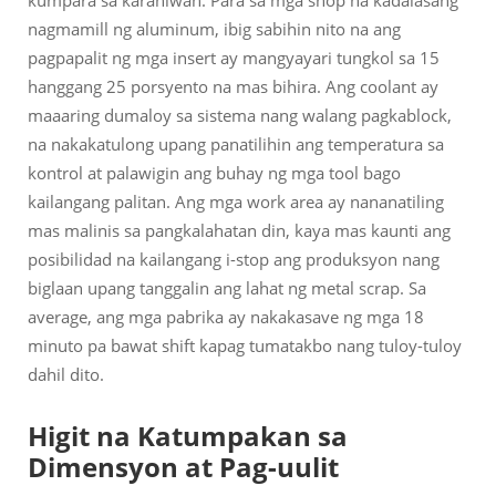
kumpara sa karaniwan. Para sa mga shop na kadalasang
nagmamill ng aluminum, ibig sabihin nito na ang
pagpapalit ng mga insert ay mangyayari tungkol sa 15
hanggang 25 porsyento na mas bihira. Ang coolant ay
maaaring dumaloy sa sistema nang walang pagkablock,
na nakakatulong upang panatilihin ang temperatura sa
kontrol at palawigin ang buhay ng mga tool bago
kailangang palitan. Ang mga work area ay nananatiling
mas malinis sa pangkalahatan din, kaya mas kaunti ang
posibilidad na kailangang i-stop ang produksyon nang
biglaan upang tanggalin ang lahat ng metal scrap. Sa
average, ang mga pabrika ay nakakasave ng mga 18
minuto pa bawat shift kapag tumatakbo nang tuloy-tuloy
dahil dito.
Higit na Katumpakan sa
Dimensyon at Pag-uulit