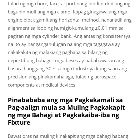
tulad ng mga bore, face, at port nang hindi na kailangang
baguhin muli ang mga clamp. Kapag ginagawa ang mga
engine block gamit ang horizontal method, nananatili ang
alignment sa loob ng humigit-kumulang ±0.01 mm sa
pagitan ng mga cylinder bank. Ang antas ng konsistensya
na ito ay nangangahulugan na ang mga tagagawa ay
nakakakita ng malakiang pagbaba sa bilang ng
depektibong bahagi—mga beses ay nababawasan ang
basura hanggang 30% sa mga industriya kung saan ang
precision ang pinakamahalaga, tulad ng aerospace
components at medical devices.
Pinabababa ang mga Pagkakamali sa
Pag-aalign mula sa Muling Pagkakapit
ng mga Bahagi at Pagkakaiba-iba ng
Fixture
Bawat oras na muling kinakapit ang mga bahagi habang