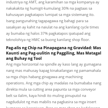
industriya ng AMT, ang karamihan sa mga kompanya ay
nakakakita ng humigit-kumulang 30% na pagtaas sa
kahusayan pagkatapos lumipat sa mga sistemang ito.
Isang pangunahing tagapagawa ng bahagi para sa
sasakyan ay kahit na naiulat na ang kanilang cycle times
ay bumaba ng halos 37% pagkatapos ipatupad ang
teknolohiya ng HMC sa buong kanilang shop floor.
Pag-alis ng Chip na Pinapagana ng Gravidad: Mas
Kaunti ang Pag-uulitin ng Paggiling, Mas Matagal
ang Buhay ng Tool
Ang mga horizontal na spindle ay kaso lang ay gumagana
nang mas mahusay kapag kinakailangan ng pamamahala
sa mga chips habang ginagawa ang machining
operations. Ang mga chip ay madalas na bumababa nang
direkta mula sa cutting area papunta sa mga conveyor
belt sa ilalim, kaya hindi ito muling pinuputol na
nagdudulot ng mas mabilis na pagkasira sa mga insert