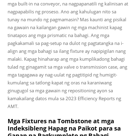
mga built-in na conveyor, na nagpapanatili ng kalinisan at
nagpapabilis ng proseso. Ano ang kahulugan nito sa
tunay na mundo ng pagmamasin? Mas kaunti ang pisikal
na gawain na kailangan gawin ng mga machinist kapag
tinatapos ang mga prismatic na bahagi. Ang mga
pagkakamali sa pag-setup na dulot ng pagtatangka na i-
align ang mga bahagi sa ilang fixture ay napipigilan nang
malaki. Kapag hinaharap ang mga kumplikadong bahagi
tulad ng ginagamit sa mga valve o transmission case, ang
mga tagagawa ay nag-uulat ng pagtitipid ng humigit-
kumulang sa tatlong-kapat ng oras na karaniwang
ginugugol sa mga gawain ng repositioning ayon sa
kamakailang datos mula sa 2023 Efficiency Reports ng
AMT.
Mga Fixtures na Tombstone at mga
Indeksibleng Hapag na Paikot para sa
Ganap na Pagkumpleto ng Bahagi