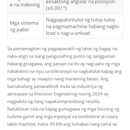
eksaktong angular na posisyon
e na indexing
(±0.001°)
Nagpapahintulot ng tuloy-tuloy
Mga sistema
na pagmamachine habang naglo-
ng pallet
load o nag-u-unload
Sa pamamagitan ng pagpapanatili ng lahat ng bagay na
naka-align sa isang pangunahing punto ng sanggunian
habang ginagawa, ang paraan na ito ay nag-aalis ng mga
nakakainis na isyu sa toleransya na nagkakalat kapag ang
mga bahagi ay inaayos nang maraming beses. Ang
kamakailang pananaliksik mula sa industriya ng
aerospace sa Precision Engineering noong 2024 ay
nagpakita ng ilang napakaimpresibong resulta.
Natuklasan nila na kapag gumagawa ng mga housing ng
turbine gamit ang mga espesyal na tombstone at rotary
table machine, halos 99.8% ang lumabas nang tama sa