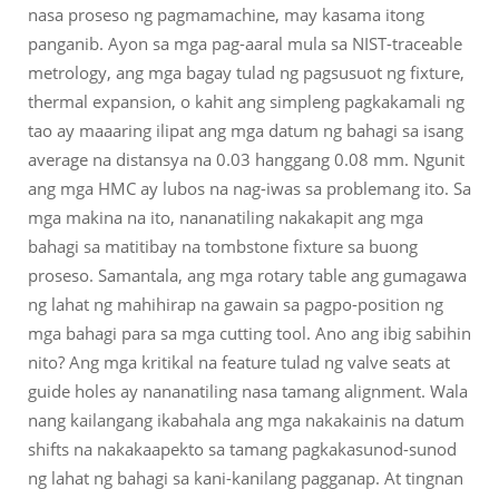
nasa proseso ng pagmamachine, may kasama itong
panganib. Ayon sa mga pag-aaral mula sa NIST-traceable
metrology, ang mga bagay tulad ng pagsusuot ng fixture,
thermal expansion, o kahit ang simpleng pagkakamali ng
tao ay maaaring ilipat ang mga datum ng bahagi sa isang
average na distansya na 0.03 hanggang 0.08 mm. Ngunit
ang mga HMC ay lubos na nag-iwas sa problemang ito. Sa
mga makina na ito, nananatiling nakakapit ang mga
bahagi sa matitibay na tombstone fixture sa buong
proseso. Samantala, ang mga rotary table ang gumagawa
ng lahat ng mahihirap na gawain sa pagpo-position ng
mga bahagi para sa mga cutting tool. Ano ang ibig sabihin
nito? Ang mga kritikal na feature tulad ng valve seats at
guide holes ay nananatiling nasa tamang alignment. Wala
nang kailangang ikabahala ang mga nakakainis na datum
shifts na nakakaapekto sa tamang pagkakasunod-sunod
ng lahat ng bahagi sa kani-kanilang pagganap. At tingnan