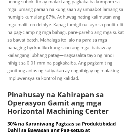
unang subok. Ito ay malaki ang pagkakaiba kumpara sa
mga lumang paraan na kung saan ay umaabot lamang sa
humigit-kumulang 87%. At huwag nating kalimutan ang
mga maliit na detalye. Kapag tumigil na tayo sa paulit-ulit
na pag-clamp ng mga bahagi, pare-pareho ang mga sukat
sa bawat batch. Mahalaga ito lalo na para sa mga
bahaging hydrauliko kung saan ang mga ibabaw ay
kailangang lubhang patag—nagsasalita tayo ng hindi
hihigit sa 0.01 mm na pagkakaiba. Ang pagkamit ng
ganitong antas ng katiyakan ay nagbibigay ng malaking
impluwensya sa kontrol ng kalidad.
Pinahusay na Kahirapan sa
Operasyon Gamit ang mga
Horizontal Machining Center
30% na Karaniwang Pagtaas sa Produktibidad
Dahil sa Bawasan ang Pag-setup at